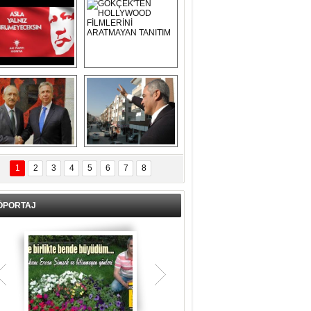
Asla Yalnız 
GÖKÇEK'TEN 
Yürümeyeceksin 
HOLLYWOOD 
Uzun Adam
FİLMLERİNİ 
ARATMAYAN 
TANITIM
L İÇERİ ZÜBÜK!
ERCAN ŞİMŞEK 
GÖLBAŞI'NDA 
1
2
3
4
5
6
7
8
KASIRGA ETKİSİ 
YARATTI !
ÖPORTAJ
Teşrik tekbiri nedir? Ne anlama gelir?
Kurban Bayramının arefe günü sabah
namazından itibaren bayramın