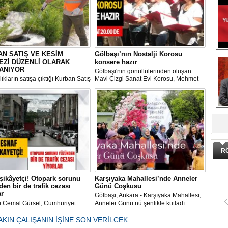
N SATIŞ VE KESİM
Gölbaşı’nın Nostalji Korosu
EZİ DÜZENLİ OLARAK
konsere hazır
ANIYOR
Gölbaşı'nın gönüllülerinden oluşan
ıkların satışa çıktığı Kurban Satış
Mavi Çizgi Sanat Evi Korosu, Mehmet
im Merkezi, haşere ve
Akif Ersoy Kültür Merkezi’nde vereceği
ların önüne geçilmesi amacıyla
konsere hızır.
 Gölbaşı Belediyesi ekipleri
dan düzenli olarak ilaçlanıyor.
DA
R
şikâyetçi! Otopark sorunu
Karşıyaka Mahallesi’nde Anneler
en bir de trafik cezası
Günü Coşkusu
ar
Gölbaşı, Ankara - Karşıyaka Mahallesi,
ı Cemal Gürsel, Cumhuriyet
Anneler Günü’nü şenlikle kutladı.
 ve ara sokaklarda işyeri
Mahalle muhtarı Gülay Candemir’in
 esnaf ve alışverişe gelen
öncülüğünde düzenlenen 1. Karşıyaka
AKIN ÇALIŞANIN İŞİNE SON VERİLCEK
şlar park cezaları yüzünden
mahallesi şenliği anneler günü etkinliği