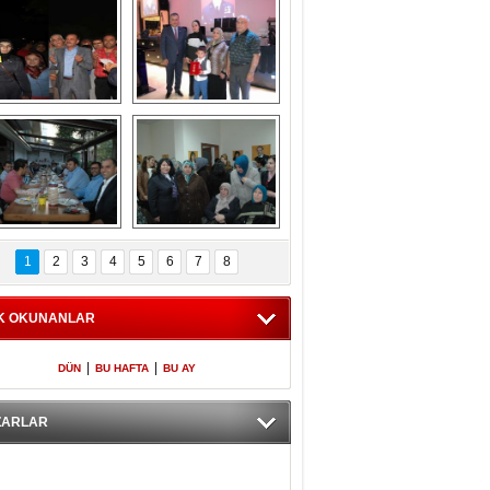
Gölbaşı GAZZE 
Kaymakamlıktan 
İÇİN YÜRÜDÜ
iftar yemeği
aymakamlıktan 
NERGÜL 
iftar yemeği
YILDIRIM SEÇİM 
1
2
3
4
5
6
7
8
BÜROSUNU AÇTI
K OKUNANLAR
|
|
DÜN
BU HAFTA
BU AY
ZARLAR