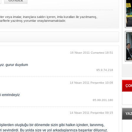
er veya imalar, inançlara saldırı içeren, imla kuralları ile yazılmamış,
arflerle yazılmış yorumlar onaylanmamaktadır.
16 Nisan 2011 Cumartesi 18:51
K
yız. gurur duydum
95.9.74.218
14 Nisan 2011 Perşembe 10:08
ÇO
i emrindeyiz
85.99.201.180
14 Nisan 2011 Perşembe 09:15
YA
işilerden oluştuğu bir dönemde sizin gibi halkın içinden, tanınmış,
ri sevindirdi. Bu yolda size ve yol arkadaşlarınıza başarılar diliyoruz.