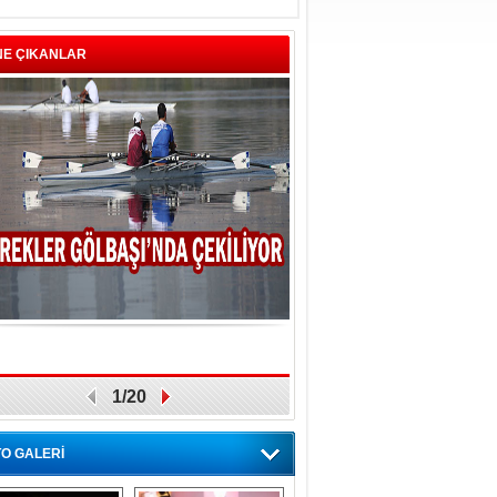
NE ÇIKANLAR
1/20
O GALERİ