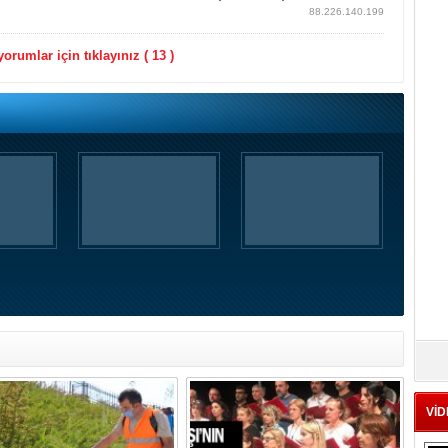
88.226.140.199
orumlar için tıklayınız ( 13 )
VİD