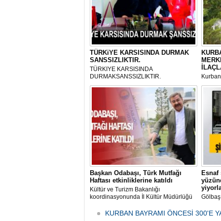
TÜRKiYE KARSISINDA DURMAK
KURBA
SANSSIZLIKTIR.
MERK
İLAÇL
TÜRKIYE KARSISINDA
DURMAKSANSSIZLIKTIR.
Kurbanl
ve Kes
mikrop
her gün
tarafın
Başkan Odabaşı, Türk Mutfağı
Esnaf 
Haftası etkinliklerine katıldı
yüzünd
yiyorl
Kültür ve Turizm Bakanlığı
koordinasyonunda İl Kültür Müdürlüğü
Gölbaş
tarafından düzenlenen "Türk Mutfağı
Caddesi
Haftası" etkinlikleri Ankara'da devam
bulunan
KURBAN BAYRAMI ÖNCESİ 300'E Y
ediyor.
vatanda