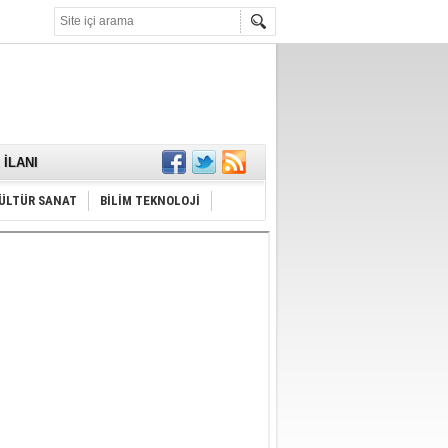
KARŞILANDI
İLANI
ldı
or
ÜLTÜR SANAT
BİLİM TEKNOLOJİ
Hayrı
MAMALIDIR.
nda
RDI!