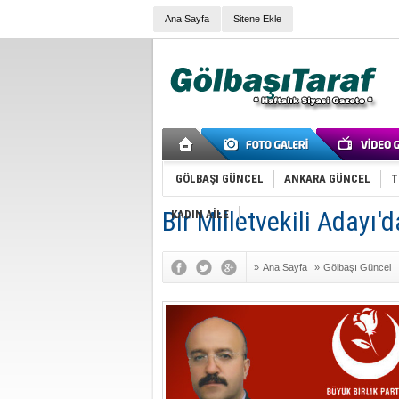
Ana Sayfa
Sitene Ekle
GÖLBAŞI GÜNCEL
ANKARA GÜNCEL
T
Bir Milletvekili Adayı'
KADIN AİLE
»
Ana Sayfa
»
Gölbaşı Güncel