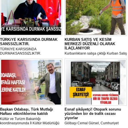
TÜRKiYE KARSISINDA DURMAK
KURBAN SATIŞ VE KESİM
SANSSIZLIKTIR.
MERKEZİ DÜZENLİ OLARAK
İLAÇLANIYOR
TÜRKIYE KARSISINDA
DURMAKSANSSIZLIKTIR.
Kurbanlıkların satışa çıktığı Kurban Satış
ve Kesim Merkezi, haşere ve
mikropların önüne geçilmesi amacıyla
her gün Gölbaşı Belediyesi ekipleri
tarafından düzenli olarak ilaçlanıyor.
Başkan Odabaşı, Türk Mutfağı
Esnaf şikâyetçi! Otopark sorunu
Haftası etkinliklerine katıldı
yüzünden bir de trafik cezası
yiyorlar
Kültür ve Turizm Bakanlığı
koordinasyonunda İl Kültür Müdürlüğü
Gölbaşı Cemal Gürsel, Cumhuriyet
tarafından düzenlenen "Türk Mutfağı
Caddesi ve ara sokaklarda işyeri