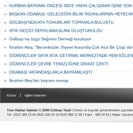
Haftası" etkinlikleri Ankara'da devam
bulunan esnaf ve alışverişe gelen
KURBAN BAYRAMI ÖNCESİ 300'E YAKIN ÇALIŞANIN İŞİNE SON
ediyor.
vatandaşlar park cezaları yüzünden
canından bezdi.
BAŞKAN ODABAŞI, GELECEĞİN BİLİM İNSANLARININ HEYECA
GÖLBAŞI’NDA ATA TOHUMLARI TOPRAKLA BULUŞTU
ATIK GEÇİCİ DEPOLAMA ALANI OLUŞTURULDU
Gölbaşı'na özgü Seğmen Derneği kuruluyor
İbrahim Ateş; “Beceriksizle, İhanet Arasında Çok İnce Bir Çizgi Var
ÖĞRENCİLER SIFIR ATIK GETİRME MERKEZİ’NDE HEM EĞLE
ÖĞRENCİLER ÇEVRE TEMİZLİĞİNE DİKKAT ÇEKTİ
ODABAŞI VATANDAŞLARLA BAYRAMLAŞTI
İbrahim Ateş'ten bayram mesajı
|
Künye
eğitim haberleri
Tüm Hakları Saklıdır © 2008 Gölbaşı Taraf
| İzinsiz ve kaynak gösterilmeden yayınla
Tel : 0312 484 23 84 0541 200 20 19 0533 966 12 89 | Faks : 485 04 53 |
Haber Yazılımı