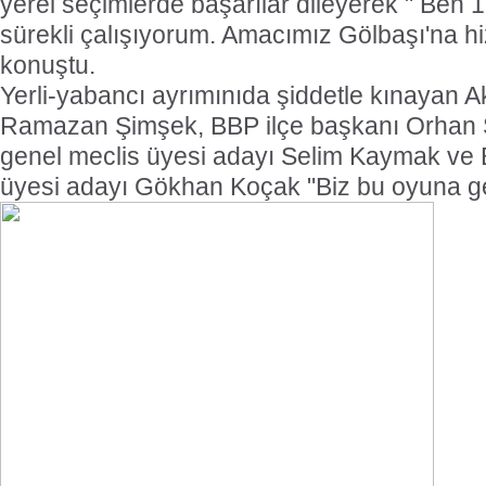
yerel seçimlerde başarılar dileyerek " Ben 
sürekli çalışıyorum. Amacımız Gölbaşı'na h
konuştu.
Yerli-yabancı ayrımınıda şiddetle kınayan Ak
Ramazan Şimşek, BBP ilçe başkanı Orhan Şa
genel meclis üyesi adayı Selim Kaymak ve B
üyesi adayı Gökhan Koçak "Biz bu oyuna ge