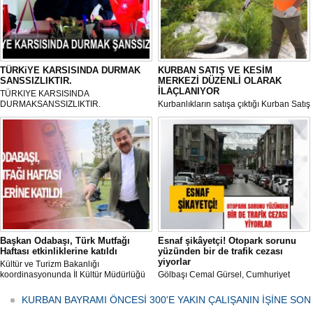
TÜRKiYE KARSISINDA DURMAK
KURBAN SATIŞ VE KESİM
SANSSIZLIKTIR.
MERKEZİ DÜZENLİ OLARAK
İLAÇLANIYOR
TÜRKIYE KARSISINDA
DURMAKSANSSIZLIKTIR.
Kurbanlıkların satışa çıktığı Kurban Satış
ve Kesim Merkezi, haşere ve
mikropların önüne geçilmesi amacıyla
her gün Gölbaşı Belediyesi ekipleri
tarafından düzenli olarak ilaçlanıyor.
Başkan Odabaşı, Türk Mutfağı
Esnaf şikâyetçi! Otopark sorunu
Haftası etkinliklerine katıldı
yüzünden bir de trafik cezası
yiyorlar
Kültür ve Turizm Bakanlığı
koordinasyonunda İl Kültür Müdürlüğü
Gölbaşı Cemal Gürsel, Cumhuriyet
tarafından düzenlenen "Türk Mutfağı
Caddesi ve ara sokaklarda işyeri
Haftası" etkinlikleri Ankara'da devam
bulunan esnaf ve alışverişe gelen
KURBAN BAYRAMI ÖNCESİ 300'E YAKIN ÇALIŞANIN İŞİNE SON
ediyor.
vatandaşlar park cezaları yüzünden