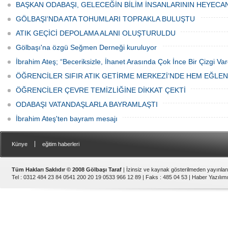
canından bezdi.
BAŞKAN ODABAŞI, GELECEĞİN BİLİM İNSANLARININ HEYECA
GÖLBAŞI’NDA ATA TOHUMLARI TOPRAKLA BULUŞTU
ATIK GEÇİCİ DEPOLAMA ALANI OLUŞTURULDU
Gölbaşı'na özgü Seğmen Derneği kuruluyor
İbrahim Ateş; “Beceriksizle, İhanet Arasında Çok İnce Bir Çizgi Var
ÖĞRENCİLER SIFIR ATIK GETİRME MERKEZİ’NDE HEM EĞLE
ÖĞRENCİLER ÇEVRE TEMİZLİĞİNE DİKKAT ÇEKTİ
ODABAŞI VATANDAŞLARLA BAYRAMLAŞTI
İbrahim Ateş'ten bayram mesajı
|
Künye
eğitim haberleri
Tüm Hakları Saklıdır © 2008 Gölbaşı Taraf
| İzinsiz ve kaynak gösterilmeden yayınla
Tel : 0312 484 23 84 0541 200 20 19 0533 966 12 89 | Faks : 485 04 53 |
Haber Yazılımı