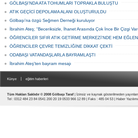
GÖLBAŞI’NDA ATA TOHUMLARI TOPRAKLA BULUŞTU
ATIK GEÇİCİ DEPOLAMA ALANI OLUŞTURULDU
Gölbaşı'na özgü Seğmen Derneği kuruluyor
İbrahim Ateş; “Beceriksizle, İhanet Arasında Çok İnce Bir Çizgi Var
ÖĞRENCİLER SIFIR ATIK GETİRME MERKEZİ’NDE HEM EĞLE
ÖĞRENCİLER ÇEVRE TEMİZLİĞİNE DİKKAT ÇEKTİ
ODABAŞI VATANDAŞLARLA BAYRAMLAŞTI
İbrahim Ateş'ten bayram mesajı
|
Künye
eğitim haberleri
Tüm Hakları Saklıdır © 2008 Gölbaşı Taraf
| İzinsiz ve kaynak gösterilmeden yayınla
Tel : 0312 484 23 84 0541 200 20 19 0533 966 12 89 | Faks : 485 04 53 |
Haber Yazılımı