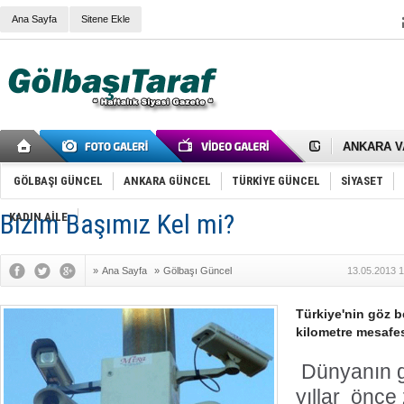
Ana Sayfa
Sitene Ekle
RIZA KAY
ANKARA V
Gölbaşı’nd
Cemal Gürs
GÖLBAŞI GÜNCEL
ANKARA GÜNCEL
TÜRKİYE GÜNCEL
SİYASET
Samet Kesk
FAİZ ORAN
Bizim Başımız Kel mi?
KADIN AİLE
OLİMPİK 
SÖZ YERİ
TÜRKİYE (T
SPOR KLU
»
Ana Sayfa
»
Gölbaşı Güncel
13.05.2013 1
Mikail Arı
RECEP TA
Türkiye'nin göz 
ODABAŞI’N
kilometre mesafe
Gölbaşı Be
İNCEK PAR
Dünyanın ge
yıllar önce