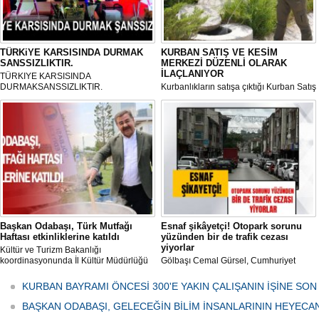
TÜRKiYE KARSISINDA DURMAK
KURBAN SATIŞ VE KESİM
SANSSIZLIKTIR.
MERKEZİ DÜZENLİ OLARAK
İLAÇLANIYOR
TÜRKIYE KARSISINDA
DURMAKSANSSIZLIKTIR.
Kurbanlıkların satışa çıktığı Kurban Satış
ve Kesim Merkezi, haşere ve
mikropların önüne geçilmesi amacıyla
her gün Gölbaşı Belediyesi ekipleri
tarafından düzenli olarak ilaçlanıyor.
Başkan Odabaşı, Türk Mutfağı
Esnaf şikâyetçi! Otopark sorunu
Haftası etkinliklerine katıldı
yüzünden bir de trafik cezası
yiyorlar
Kültür ve Turizm Bakanlığı
koordinasyonunda İl Kültür Müdürlüğü
Gölbaşı Cemal Gürsel, Cumhuriyet
tarafından düzenlenen "Türk Mutfağı
Caddesi ve ara sokaklarda işyeri
Haftası" etkinlikleri Ankara'da devam
bulunan esnaf ve alışverişe gelen
KURBAN BAYRAMI ÖNCESİ 300'E YAKIN ÇALIŞANIN İŞİNE SON
ediyor.
vatandaşlar park cezaları yüzünden
canından bezdi.
BAŞKAN ODABAŞI, GELECEĞİN BİLİM İNSANLARININ HEYECA