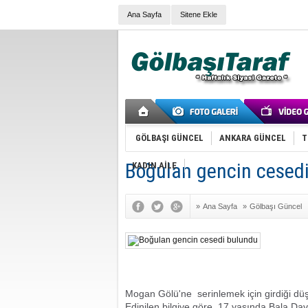
Ana Sayfa
Sitene Ekle
GÖLBAŞI GÜNCEL
ANKARA GÜNCEL
T
Boğulan gencin cesed
KADIN AİLE
»
Ana Sayfa
»
Gölbaşı Güncel
Mogan Gölü'ne
serinlemek için girdiği d
Edinilen bilgiye göre, 17 yaşında Bala Dav