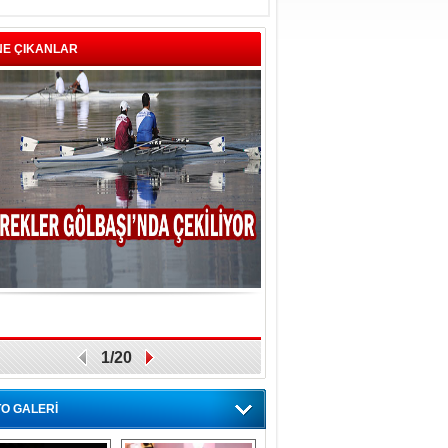
NE ÇIKANLAR
1/20
O GALERİ