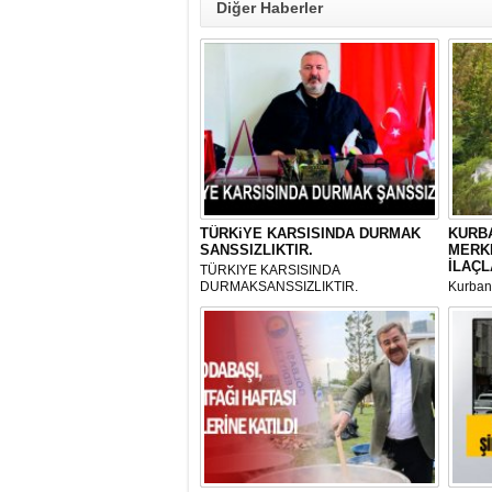
Diğer Haberler
TÜRKiYE KARSISINDA DURMAK
KURBA
SANSSIZLIKTIR.
MERK
İLAÇL
TÜRKIYE KARSISINDA
DURMAKSANSSIZLIKTIR.
Kurbanl
ve Kes
mikrop
her gün
tarafın