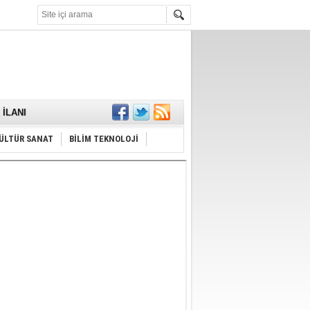
KARŞILANDI
İLANI
ldı
or
Hayrı
ÜLTÜR SANAT
BİLİM TEKNOLOJİ
MAMALIDIR.
nda
RDI!