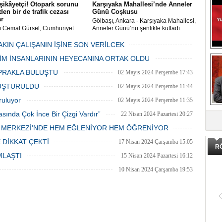
şikâyetçi! Otopark sorunu
Karşıyaka Mahallesi’nde Anneler
en bir de trafik cezası
Günü Coşkusu
ar
Gölbaşı, Ankara - Karşıyaka Mahallesi,
ı Cemal Gürsel, Cumhuriyet
Anneler Günü’nü şenlikle kutladı.
 ve ara sokaklarda işyeri
Mahalle muhtarı Gülay Candemir’in
 esnaf ve alışverişe gelen
öncülüğünde düzenlenen 1. Karşıyaka
AKIN ÇALIŞANIN İŞİNE SON VERİLCEK
şlar park cezaları yüzünden
mahallesi şenliği anneler günü etkinliği
06 Mayıs 2024 Pazartesi 15:47
LİM İNSANLARININ HEYECANINA ORTAK OLDU
an bezdi.
06 Mayıs 2024 Pazartesi 15:31
PRAKLA BULUŞTU
02 Mayıs 2024 Perşembe 17:43
LUŞTURULDU
02 Mayıs 2024 Perşembe 11:44
ruluyor
02 Mayıs 2024 Perşembe 11:35
DA
asında Çok İnce Bir Çizgi Vardır”
22 Nisan 2024 Pazartesi 20:27
E MERKEZİ’NDE HEM EĞLENİYOR HEM ÖĞRENİYOR
20 Nisan 2024 Cumartesi 15:26
 DİKKAT ÇEKTİ
17 Nisan 2024 Çarşamba 15:05
R
MLAŞTI
15 Nisan 2024 Pazartesi 16:12
10 Nisan 2024 Çarşamba 19:53