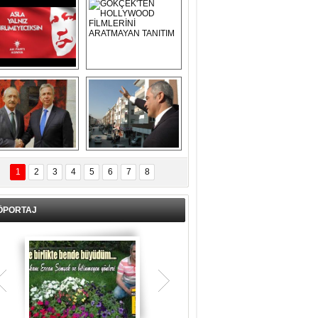
Asla Yalnız 
GÖKÇEK'TEN 
Yürümeyeceksin 
HOLLYWOOD 
Uzun Adam
FİLMLERİNİ 
ARATMAYAN 
TANITIM
L İÇERİ ZÜBÜK!
ERCAN ŞİMŞEK 
GÖLBAŞI'NDA 
1
2
3
4
5
6
7
8
KASIRGA ETKİSİ 
YARATTI !
ÖPORTAJ
Teşrik tekbiri nedir? Ne anlama gelir?
Kurban Bayramının arefe günü sabah
namazından itibaren bayramın