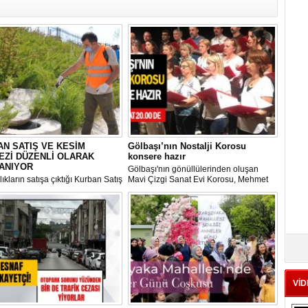
N SATIŞ VE KESİM
Gölbaşı’nın Nostalji Korosu
EZİ DÜZENLİ OLARAK
konsere hazır
ANIYOR
Gölbaşı'nın gönüllülerinden oluşan
ıkların satışa çıktığı Kurban Satış
Mavi Çizgi Sanat Evi Korosu, Mehmet
im Merkezi, haşere ve
Akif Ersoy Kültür Merkezi’nde vereceği
ların önüne geçilmesi amacıyla
konsere hızır.
 Gölbaşı Belediyesi ekipleri
dan düzenli olarak ilaçlanıyor.
VİD