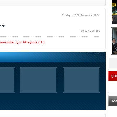
21 Mayıs 2009 Perşembe 11:54
lesin
88.224.236.150
orumlar için tıklayınız ( 1 )
K
ÇO
YA