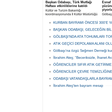
Başkan Odabaşı, Türk Mutfağı
Esnaf 
Haftası etkinliklerine katıldı
yüzünd
yiyorl
Kültür ve Turizm Bakanlığı
koordinasyonunda İl Kültür Müdürlüğü
Gölbaş
tarafından düzenlenen "Türk Mutfağı
Caddesi
Haftası" etkinlikleri Ankara'da devam
bulunan
KURBAN BAYRAMI ÖNCESİ 300'E Y
ediyor.
vatanda
BAŞKAN ODABAŞI, GELECEĞİN Bİ
canınd
GÖLBAŞI’NDA ATA TOHUMLARI TO
ATIK GEÇİCİ DEPOLAMA ALANI O
Gölbaşı'na özgü Seğmen Derneği ku
İbrahim Ateş; “Beceriksizle, İhanet Ar
ÖĞRENCİLER SIFIR ATIK GETİRM
ÖĞRENCİLER ÇEVRE TEMİZLİĞİNE
ODABAŞI VATANDAŞLARLA BAYRA
İbrahim Ateş'ten bayram mesajı