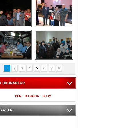
Gölbaşı GAZZE 
Kaymakamlıktan 
İÇİN YÜRÜDÜ
iftar yemeği
aymakamlıktan 
NERGÜL 
iftar yemeği
YILDIRIM SEÇİM 
1
2
3
4
5
6
7
8
BÜROSUNU AÇTI
K OKUNANLAR
|
|
DÜN
BU HAFTA
BU AY
ZARLAR