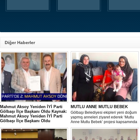
Diğer Haberler
Mahmut Aksoy Yeniden İYİ Parti
MUTLU ANNE MUTLU BEBEK
Gölbaşı İlçe Başkanı Oldu Kaynak:
Gölbaşı Belediyesi ekipleri yeni doğum
Mahmut Aksoy Yeniden İYİ Parti
yapmış anneleri ziyaret ederek ‘Mutlu
Gölbaşı İlçe Başkanı Oldu
Anne Mutlu Bebek’ projesi kapsamında
Mahmut Aksoy Yeniden İYİ Parti Gölbaşı
hem içerisinde doğum sonrası temel
İlçe Başkanı Oldu
ihtiyaçların yer aldığı çantayı takdim
ediyor hem de uygulamalı eğitim