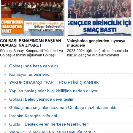
veriyor.
GÖLBAŞI ESNAFINDAN BAŞKAN
Voleybolda gençlerden kıyasıya
ODABAŞI’NA ZİYARET
mücadele
Gölbaşı Sanayi Kooperatifi Yönetimi ve
2023-2024 eğitim öğretim döneminde
Gölbaşı esnafını ağırlayan Gölbaşı
küçük, genç ve yıldızlar voleybol
Belediye Başkanı Yakup Odabaşı ilçeyi
müsabakasında birincilik için yarıştı.
istişare ile yöneteceklerini belirterek
Gölbaşı'nda kaza can aldı
“Yeni projeleri hayata geçireceğiz.
Gölbaşı’mızın daha yaşanabilir, daha
Komisyonlar belirlendi
düzgün, daha temiz olması için
YAKUP ODABAŞI: “PARTİ ROZETİNİ ÇIKARDIK”
Yapılan paylaşımlar bilgi kirliliğine neden oluyor
Gölbaşı Belediyesi'nde devir teslim
Gölbaşı’nda seçimleri kazanan Odabaşı mazbatasını aldı
İbrahim Karagöz istifa etti
Güçlü ; 'Destek veren herkese teşekkürler'
YAVRUCUK MAHALLESİ MUHTARLIĞI AÇILDI