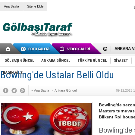
Ana Sayfa
Sitene Ekle
RIZA KAY
ANKARA V
Gölbaşı’nd
Cemal Gürs
Samet Kesk
GÖLBAŞI GÜNCEL
ANKARA GÜNCEL
TÜRKİYE GÜNCEL
SİYASET
FAİZ ORAN
OLİMPİK 
Bowling'de Ustalar Belli Oldu
KADIN AİLE
SÖZ YERİ
TÜRKİYE (T
SPOR KLU
»
Ana Sayfa
»
Ankara Güncel
09.12.2013 1
Mikail Arı
RECEP TA
ODABAŞI’N
Bowling'de sezon
Gölbaşı Be
Masters turnuvası,
İNCEK PAR
Bilkent Rollhous
Bowling'de