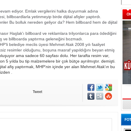
devam ediyor. Emlak vergilerini halka duyurmak adına
Ö
i, billboardlarla yetinmeyip birde dijital afişler yaptırdı.
örenler Bu bolluk nereden geliyor da? Hem billboard hem de dijital
sır Haşlak'ı billboard ve reklamlara trilyonlarca para ödediğini
ş ve billboarda yaptırma geleneğini bozmadı.
HP'li belediye meclis üyesi Mehmet Atak 2008 yılı faaliyet
eksiz resimler olduğunu, boşuna masraf yapıldığını beyan etmiş
 oluşuyor ama sadece 60 sayfası dolu. Her tarafta resim var,
on 5 yılda bu tip malzemelere bir çok bütçe ayrılmıştır. demişti.
ijital afiş yaptırmak, MHP'nin içinde yer alan Mehmet Atak'ın bu
izden .
Tweet
FOT