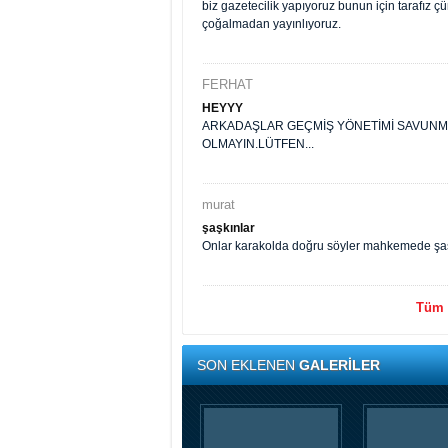
biz gazetecilik yapıyoruz bunun için tarafız 
çoğalmadan yayınlıyoruz.
FERHAT
HEYYY
ARKADAŞLAR GEÇMİŞ YÖNETİMİ SAVUNMAK
OLMAYIN.LÜTFEN...
murat
şaşkınlar
Onlar karakolda doğru söyler mahkemede şaş
Tüm y
SON EKLENEN
GALERİLER