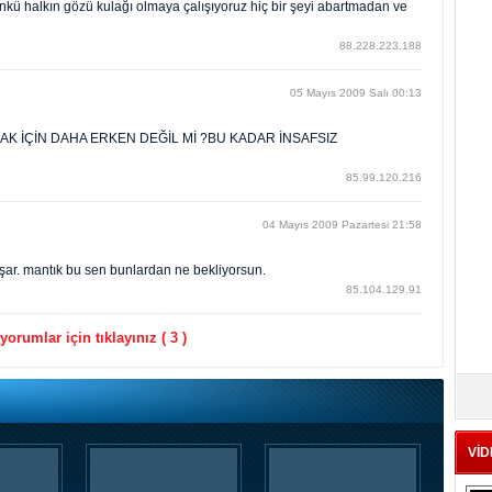
çünkü halkın gözü kulağı olmaya çalışıyoruz hiç bir şeyi abartmadan ve
88.228.223.188
05 Mayıs 2009 Salı 00:13
 İÇİN DAHA ERKEN DEĞİL Mİ ?BU KADAR İNSAFSIZ
85.99.120.216
04 Mayıs 2009 Pazartesi 21:58
ar. mantık bu sen bunlardan ne bekliyorsun.
85.104.129.91
orumlar için tıklayınız ( 3 )
VİD