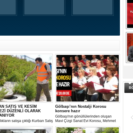
DA
R
N SATIŞ VE KESİM
Gölbaşı’nın Nostalji Korosu
EZİ DÜZENLİ OLARAK
konsere hazır
ANIYOR
Gölbaşı'nın gönüllülerinden oluşan
ıkların satışa çıktığı Kurban Satış
Mavi Çizgi Sanat Evi Korosu, Mehmet
im Merkezi, haşere ve
Akif Ersoy Kültür Merkezi’nde vereceği
ların önüne geçilmesi amacıyla
konsere hızır.