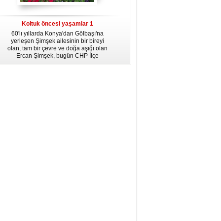
dördüncü gününün ikindi namazına
kadar, yirmiüç farz namazının
arkasından birer defa teşrik tekbiri
Koltuk öncesi yaşamlar 1
getirmeyi unutmayın.
60'lı yıllarda Konya'dan Gölbaşı'na
yerleşen Şimşek ailesinin bir bireyi
olan, tam bir çevre ve doğa aşığı olan
Ercan Şimşek, bugün CHP İlçe
Başkanlığı yaptığı Gölbaşı'nda yaşam
hikayesiyle herkese örnek oluyor.