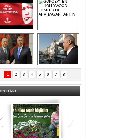
Asla Yalnız 
GÖKÇEK'TEN 
Yürümeyeceksin 
HOLLYWOOD 
Uzun Adam
FİLMLERİNİ 
ARATMAYAN 
TANITIM
L İÇERİ ZÜBÜK!
ERCAN ŞİMŞEK 
GÖLBAŞI'NDA 
1
2
3
4
5
6
7
8
KASIRGA ETKİSİ 
YARATTI !
ÖPORTAJ
Teşrik tekbiri nedir? Ne anlama gelir?
Kurban Bayramının arefe günü sabah
namazından itibaren bayramın