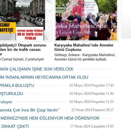
 Gölbaşı Belediyesi ekipleri
dan düzenli olarak ilaçlanıyor.
şikâyetçi! Otopark sorunu
Karşıyaka Mahallesi’nde Anneler
en bir de trafik cezası
Günü Coşkusu
ar
Gölbaşı, Ankara - Karşıyaka Mahallesi,
ı Cemal Gürsel, Cumhuriyet
Anneler Günü’nü şenlikle kutladı.
 ve ara sokaklarda işyeri
Mahalle muhtarı Gülay Candemir’in
 esnaf ve alışverişe gelen
öncülüğünde düzenlenen 1. Karşıyaka
AKIN ÇALIŞANIN İŞİNE SON VERİLCEK
şlar park cezaları yüzünden
mahallesi şenliği anneler günü etkinliği
06 Mayıs 2024 Pazartesi 15:47
LİM İNSANLARININ HEYECANINA ORTAK OLDU
an bezdi.
06 Mayıs 2024 Pazartesi 15:31
PRAKLA BULUŞTU
02 Mayıs 2024 Perşembe 17:43
LUŞTURULDU
02 Mayıs 2024 Perşembe 11:44
ruluyor
02 Mayıs 2024 Perşembe 11:35
asında Çok İnce Bir Çizgi Vardır”
22 Nisan 2024 Pazartesi 20:27
E MERKEZİ’NDE HEM EĞLENİYOR HEM ÖĞRENİYOR
20 Nisan 2024 Cumartesi 15:26
 DİKKAT ÇEKTİ
17 Nisan 2024 Çarşamba 15:05