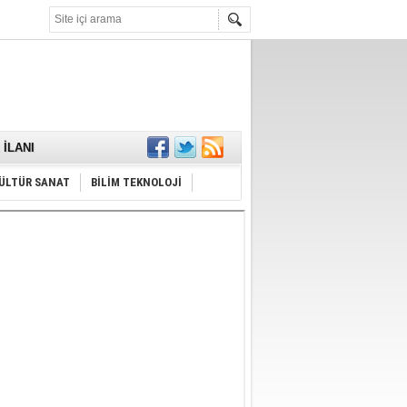
KARŞILANDI
İLANI
ldı
or
Hayrı
ÜLTÜR SANAT
BİLİM TEKNOLOJİ
MAMALIDIR.
nda
RDI!