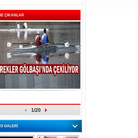
NE ÇIKANLAR
1/20
O GALERİ