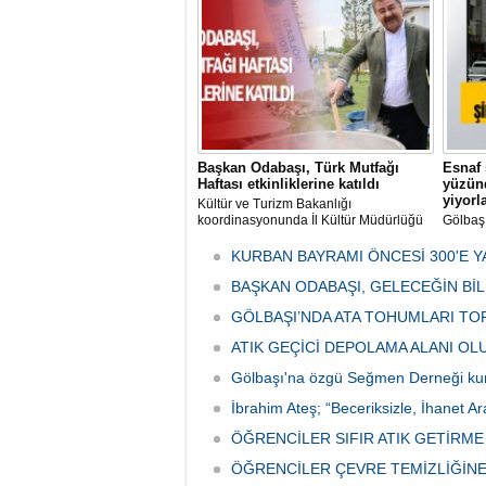
her gün
tarafın
Başkan Odabaşı, Türk Mutfağı
Esnaf 
Haftası etkinliklerine katıldı
yüzünd
yiyorl
Kültür ve Turizm Bakanlığı
koordinasyonunda İl Kültür Müdürlüğü
Gölbaş
tarafından düzenlenen "Türk Mutfağı
Caddesi
Haftası" etkinlikleri Ankara'da devam
bulunan
KURBAN BAYRAMI ÖNCESİ 300'E Y
ediyor.
vatanda
BAŞKAN ODABAŞI, GELECEĞİN Bİ
canınd
GÖLBAŞI’NDA ATA TOHUMLARI TO
ATIK GEÇİCİ DEPOLAMA ALANI O
Gölbaşı'na özgü Seğmen Derneği ku
İbrahim Ateş; “Beceriksizle, İhanet Ar
ÖĞRENCİLER SIFIR ATIK GETİRM
ÖĞRENCİLER ÇEVRE TEMİZLİĞİNE