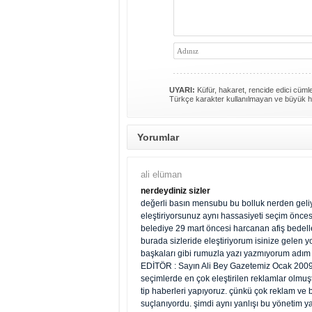
UYARI:
Küfür, hakaret, rencide edici cümlel
Türkçe karakter kullanılmayan ve büyük h
Yorumlar
ali elüman
nerdeydiniz sizler
değerli basın mensubu bu bolluk nerden geliyo
eleştiriyorsunuz aynı hassasiyeti seçim öncesi
belediye 29 mart öncesi harcanan afiş bedel
burada sizleride eleştiriyorum isinize gele
başkaları gibi rumuzla yazı yazmıyorum adım 
EDİTÖR : Sayın Ali Bey Gazetemiz Ocak 2009'
seçimlerde en çok eleştirilen reklamlar olmuştu
tip haberleri yapıyoruz. çünkü çok reklam ve b
suçlanıyordu. şimdi aynı yanlışı bu yönetim ya