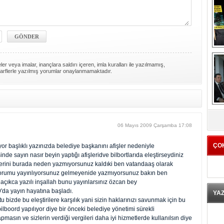
er veya imalar, inançlara saldırı içeren, imla kuralları ile yazılmamış,
arflerle yazılmış yorumlar onaylanmamaktadır.
K
06 Mayıs 2009 Çarşamba 17:08
ÇO
r başlıklı yazınızda belediye başkanını afişler nedeniyle
nde sayın nasır beyin yaptığı afişleridve bilbortlarıda eleştirseydiniz
lerini burada neden yazmıyorsunuz kaldıki ben vatandaaş olarak
n yorumu yayınlıyorsunuz gelmeyenide yazmıyorsunuz bakın ben
açıkca yazılı inşallah bunu yayınlarsınız özcan bey
da yayın hayatına başladı.
YA
 bizde bu eleştirilere karşılık yani sizin haklarınızı savunmak için bu
ilboord yapılıyor diye bir önceki belediye yönetimi sürekli
pmasın ve sizlerin verdiği vergileri daha iyi hizmetlerde kullanılsın diye