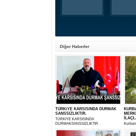
Diğer Haberler
TÜRKiYE KARSISINDA DURMAK
KURBA
SANSSIZLIKTIR.
MERK
İLAÇL
TÜRKIYE KARSISINDA
DURMAKSANSSIZLIKTIR.
Kurbanl
ve Kes
mikrop