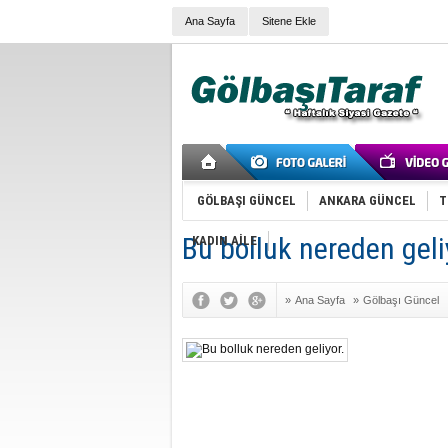
Ana Sayfa
Sitene Ekle
GÖLBAŞI GÜNCEL
ANKARA GÜNCEL
T
Bu bolluk nereden geli
KADIN AİLE
»
Ana Sayfa
»
Gölbaşı Güncel