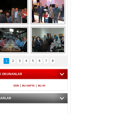
Gölbaşı GAZZE 
Kaymakamlıktan 
İÇİN YÜRÜDÜ
iftar yemeği
aymakamlıktan 
NERGÜL 
iftar yemeği
YILDIRIM SEÇİM 
1
2
3
4
5
6
7
8
BÜROSUNU AÇTI
K OKUNANLAR
|
|
DÜN
BU HAFTA
BU AY
ZARLAR