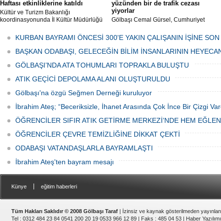
Haftası etkinliklerine katıldı
yüzünden bir de trafik cezası
yiyorlar
Kültür ve Turizm Bakanlığı
koordinasyonunda İl Kültür Müdürlüğü
Gölbaşı Cemal Gürsel, Cumhuriyet
tarafından düzenlenen "Türk Mutfağı
Caddesi ve ara sokaklarda işyeri
Haftası" etkinlikleri Ankara'da devam
bulunan esnaf ve alışverişe gelen
KURBAN BAYRAMI ÖNCESİ 300'E YAKIN ÇALIŞANIN İŞİNE SON
ediyor.
vatandaşlar park cezaları yüzünden
canından bezdi.
BAŞKAN ODABAŞI, GELECEĞİN BİLİM İNSANLARININ HEYECA
GÖLBAŞI’NDA ATA TOHUMLARI TOPRAKLA BULUŞTU
ATIK GEÇİCİ DEPOLAMA ALANI OLUŞTURULDU
Gölbaşı'na özgü Seğmen Derneği kuruluyor
İbrahim Ateş; “Beceriksizle, İhanet Arasında Çok İnce Bir Çizgi Var
ÖĞRENCİLER SIFIR ATIK GETİRME MERKEZİ’NDE HEM EĞLE
ÖĞRENCİLER ÇEVRE TEMİZLİĞİNE DİKKAT ÇEKTİ
ODABAŞI VATANDAŞLARLA BAYRAMLAŞTI
İbrahim Ateş'ten bayram mesajı
|
Künye
eğitim haberleri
Tüm Hakları Saklıdır © 2008 Gölbaşı Taraf
| İzinsiz ve kaynak gösterilmeden yayınla
Tel : 0312 484 23 84 0541 200 20 19 0533 966 12 89 | Faks : 485 04 53 |
Haber Yazılımı