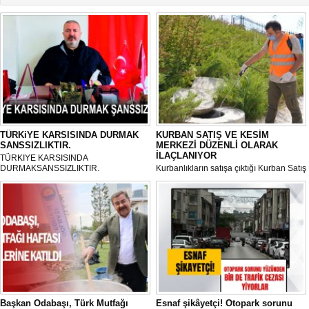
TÜRKiYE KARSISINDA DURMAK
KURBAN SATIŞ VE KESİM
SANSSIZLIKTIR.
MERKEZİ DÜZENLİ OLARAK
İLAÇLANIYOR
TÜRKIYE KARSISINDA
DURMAKSANSSIZLIKTIR.
Kurbanlıkların satışa çıktığı Kurban Satış
ve Kesim Merkezi, haşere ve
mikropların önüne geçilmesi amacıyla
her gün Gölbaşı Belediyesi ekipleri
tarafından düzenli olarak ilaçlanıyor.
Başkan Odabaşı, Türk Mutfağı
Esnaf şikâyetçi! Otopark sorunu