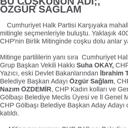
BU COŞKUNUN ADI;,
ÖZGÜR SAĞLAM
Cumhuriyet Halk Partisi Karşıyaka mahal
mitingle seçmenleriyle buluştu. Yaklaşık 4000
CHP'nin Birlik Mitinginde coşku dolu anlar 
Mitinge partililerin yanı sıra
Cumhuriyet Halk
Grup Başkan Vekili Hakkı
Suha OKAY,
CHP 
Yazıcı, eski Devlet Bakanlarından
İbrahim 
Belediye Başkan Adayı
Özgür Sağlam
, CH
Nazım ÖZDEMİR
, CHP Kadın kolları ve Gen
Gölbaşı Belediye Meclis Üyesi ve İl Genel M
CHP Gölbaşı Belediye Başkan Aday Adayı 
katıldı.