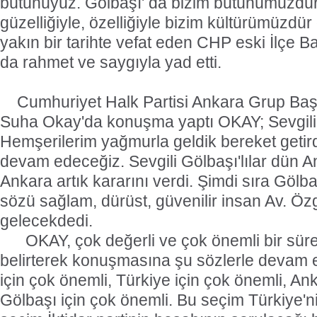
bütünüyüz. Gölbaşı' da bizim bütünümüzdür,
güzelliğiyle, özelliğiyle bizim kültürümüzdür
yakın bir tarihte vefat eden CHP eski İlçe 
da rahmet ve saygıyla yad etti.
Cumhuriyet Halk Partisi Ankara Grup Baş
Suha Okay'da konuşma yaptı OKAY; Sevgili 
Hemşerilerim yağmurla geldik bereket getir
devam edeceğiz. Sevgili Gölbaşı'lılar dün 
Ankara artık kararını verdi. Şimdi sıra Gölb
sözü sağlam, dürüst, güvenilir insan Av. Ö
gelecekdedi.
OKAY, çok değerli ve çok önemli bir süreç
belirterek konuşmasına şu sözlerle devam et
için çok önemli, Türkiye için çok önemli, An
Gölbaşı için çok önemli. Bu seçim Türkiye'n