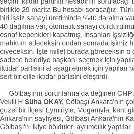
seçim İktidar partinin hesabının sorulacağı 
birlikte 29 martta Bu hesabı soracağız. Tür
biri işsiz,sanayi üretiminde %40 daralma va
40 dağılma var, otomatik sanayi durdurulmuş
esnaf kepenkleri kapatmış, insanları işsizli
mahkum edeceksin ondan sonrada işimiz hi
diyeceksin. İşte millet burada göreceksin o
sadece belediye başkanı seçmek için yapıla
iktidar partisini al aşağı etmek için yapılan b
sert bir dille iktidar partisini eleştirdi.
Gölbaşının sorunlarına da değinen CHP
Vekili H.
Süha OKAY,
Gölbaşı Ankara'nın çok
güzel bir ilçesi Eymiriyle, Moganıyla, kent gir
Ankara'nın sayfiyesi, Gölbaşı Ankara'nın Ka
Gölbaşı'nı ikiye böldüler, ayrımcılık yaptılar