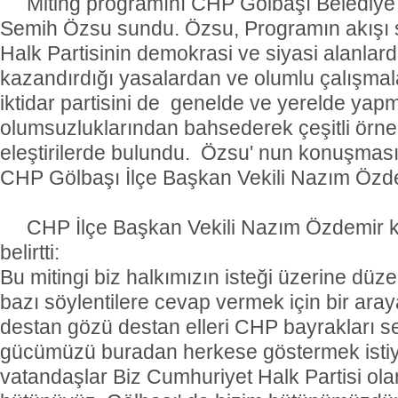
Miting programını CHP Gölbaşı Belediye
Semih Özsu sundu. Özsu, Programın akışı 
Halk Partisinin demokrasi ve siyasi alanlar
kazandırdığı yasalardan ve olumlu çalışma
iktidar partisini de
genelde ve yerelde yapm
olumsuzluklarından bahsederek çeşitli örne
eleştirilerde bulundu.
Özsu' nun konuşması
CHP Gölbaşı İlçe Başkan Vekili Nazım Özdem
CHP İlçe Başkan Vekili Nazım Özdemir 
belirtti:
Bu mitingi biz halkımızın isteği üzerine düz
bazı söylentilere cevap vermek için bir aray
destan gözü destan elleri CHP bayrakları se
gücümüzü buradan herkese göstermek istiyo
vatandaşlar Biz Cumhuriyet Halk Partisi ola