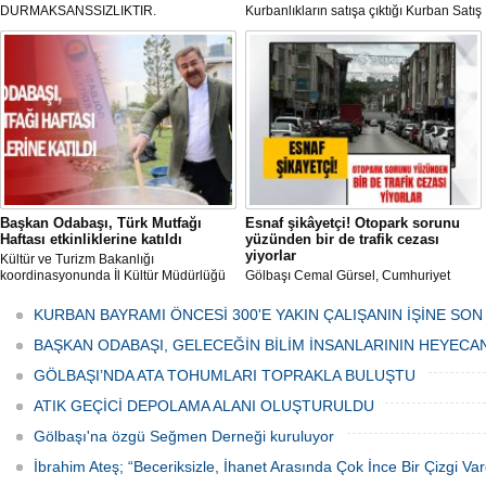
DURMAKSANSSIZLIKTIR.
Kurbanlıkların satışa çıktığı Kurban Satış
ve Kesim Merkezi, haşere ve
mikropların önüne geçilmesi amacıyla
her gün Gölbaşı Belediyesi ekipleri
tarafından düzenli olarak ilaçlanıyor.
Başkan Odabaşı, Türk Mutfağı
Esnaf şikâyetçi! Otopark sorunu
Haftası etkinliklerine katıldı
yüzünden bir de trafik cezası
yiyorlar
Kültür ve Turizm Bakanlığı
koordinasyonunda İl Kültür Müdürlüğü
Gölbaşı Cemal Gürsel, Cumhuriyet
tarafından düzenlenen "Türk Mutfağı
Caddesi ve ara sokaklarda işyeri
Haftası" etkinlikleri Ankara'da devam
bulunan esnaf ve alışverişe gelen
KURBAN BAYRAMI ÖNCESİ 300'E YAKIN ÇALIŞANIN İŞİNE SON
ediyor.
vatandaşlar park cezaları yüzünden
canından bezdi.
BAŞKAN ODABAŞI, GELECEĞİN BİLİM İNSANLARININ HEYECA
GÖLBAŞI’NDA ATA TOHUMLARI TOPRAKLA BULUŞTU
ATIK GEÇİCİ DEPOLAMA ALANI OLUŞTURULDU
Gölbaşı'na özgü Seğmen Derneği kuruluyor
İbrahim Ateş; “Beceriksizle, İhanet Arasında Çok İnce Bir Çizgi Var