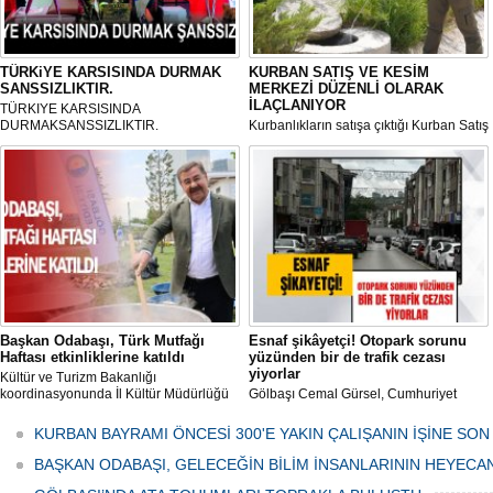
Koltuk öncesi yaşam
TÜRKiYE KARSISINDA DURMAK
KURBAN SATIŞ VE KESİM
60'lı yıllarda Konya'dan G
SANSSIZLIKTIR.
MERKEZİ DÜZENLİ OLARAK
yerleşen Şimşek ailesinin 
İLAÇLANIYOR
olan, tam bir çevre ve doğa
TÜRKIYE KARSISINDA
Ercan Şimşek, bugün C
DURMAKSANSSIZLIKTIR.
Kurbanlıkların satışa çıktığı Kurban Satış
Başkanlığı yaptığı Gölbaşı
ve Kesim Merkezi, haşere ve
hikayesiyle herkese örne
mikropların önüne geçilmesi amacıyla
her gün Gölbaşı Belediyesi ekipleri
tarafından düzenli olarak ilaçlanıyor.
Başkan Odabaşı, Türk Mutfağı
Esnaf şikâyetçi! Otopark sorunu
Haftası etkinliklerine katıldı
yüzünden bir de trafik cezası
yiyorlar
Kültür ve Turizm Bakanlığı
koordinasyonunda İl Kültür Müdürlüğü
Gölbaşı Cemal Gürsel, Cumhuriyet
tarafından düzenlenen "Türk Mutfağı
Caddesi ve ara sokaklarda işyeri
Haftası" etkinlikleri Ankara'da devam
bulunan esnaf ve alışverişe gelen
KURBAN BAYRAMI ÖNCESİ 300'E YAKIN ÇALIŞANIN İŞİNE SON
ediyor.
vatandaşlar park cezaları yüzünden
canından bezdi.
BAŞKAN ODABAŞI, GELECEĞİN BİLİM İNSANLARININ HEYECA