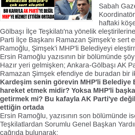
Sabah Gaze
Koordinatö
haftaki köş
Gölbaşı İlçe Teşkilatı'na yönelik eleştirileri
Parti İlçe Başkanı Ramazan Şimşek'e sert el
Ramoğlu, Şimşek'i MHP'li Belediyeyi eleşti
Ersin Ramoğlu yazısının bir bölümünde şöyl
Hazır yeri gelmişken; Ankara-Gölbaşı AK Pa
Ramazan Şimşek efendiye de buradan bir iki
Kardeşim senin görevin MHP'li Belediye 
hareket etmek midir? Yoksa MHP'li başkanı
getirmek mi? Bu kafayla AK Parti'ye deği
ettiğin ortada
Ersin Ramoğlu, yazısının son bölümünde ise
Teşkilatlardan Sorumlu Genel Başkan Yard
çağrıda bulunarak;