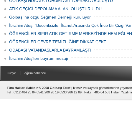
GÖLBAŞI’NDA ATA TOHUMLARI TOPRAKLA BULUŞTU
ATIK GEÇİCİ DEPOLAMA ALANI OLUŞTURULDU
Gölbaşı'na özgü Seğmen Derneği kuruluyor
İbrahim Ateş; “Beceriksizle, İhanet Arasında Çok İnce Bir Çizgi Var
ÖĞRENCİLER SIFIR ATIK GETİRME MERKEZİ’NDE HEM EĞLE
ÖĞRENCİLER ÇEVRE TEMİZLİĞİNE DİKKAT ÇEKTİ
ODABAŞI VATANDAŞLARLA BAYRAMLAŞTI
İbrahim Ateş'ten bayram mesajı
|
Künye
eğitim haberleri
Tüm Hakları Saklıdır © 2008 Gölbaşı Taraf
| İzinsiz ve kaynak gösterilmeden yayınla
Tel : 0312 484 23 84 0541 200 20 19 0533 966 12 89 | Faks : 485 04 53 |
Haber Yazılımı