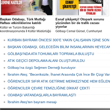
Başkan Odabaşı, Türk Mutfağı
Esnaf şikâyetçi! Otopark sorunu
Haftası etkinliklerine katıldı
yüzünden bir de trafik cezası
yiyorlar
Kültür ve Turizm Bakanlığı
koordinasyonunda İl Kültür Müdürlüğü
Gölbaşı Cemal Gürsel, Cumhuriyet
tarafından düzenlenen "Türk Mutfağı
Caddesi ve ara sokaklarda işyeri
Haftası" etkinlikleri Ankara'da devam
bulunan esnaf ve alışverişe gelen
KURBAN BAYRAMI ÖNCESİ 300'E YAKIN ÇALIŞANIN İŞİNE SON
ediyor.
vatandaşlar park cezaları yüzünden
canından bezdi.
BAŞKAN ODABAŞI, GELECEĞİN BİLİM İNSANLARININ HEYECA
GÖLBAŞI’NDA ATA TOHUMLARI TOPRAKLA BULUŞTU
ATIK GEÇİCİ DEPOLAMA ALANI OLUŞTURULDU
Gölbaşı'na özgü Seğmen Derneği kuruluyor
İbrahim Ateş; “Beceriksizle, İhanet Arasında Çok İnce Bir Çizgi Var
ÖĞRENCİLER SIFIR ATIK GETİRME MERKEZİ’NDE HEM EĞLE
ÖĞRENCİLER ÇEVRE TEMİZLİĞİNE DİKKAT ÇEKTİ
ODABAŞI VATANDAŞLARLA BAYRAMLAŞTI
İbrahim Ateş'ten bayram mesajı