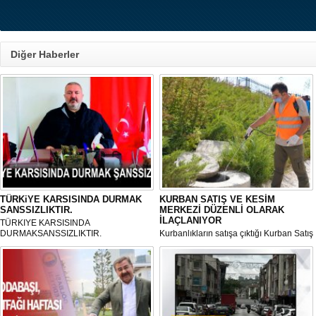
Diğer Haberler
TÜRKiYE KARSISINDA DURMAK
KURBAN SATIŞ VE KESİM
SANSSIZLIKTIR.
MERKEZİ DÜZENLİ OLARAK
İLAÇLANIYOR
TÜRKIYE KARSISINDA
DURMAKSANSSIZLIKTIR.
Kurbanlıkların satışa çıktığı Kurban Satış
ve Kesim Merkezi, haşere ve
mikropların önüne geçilmesi amacıyla
her gün Gölbaşı Belediyesi ekipleri
tarafından düzenli olarak ilaçlanıyor.