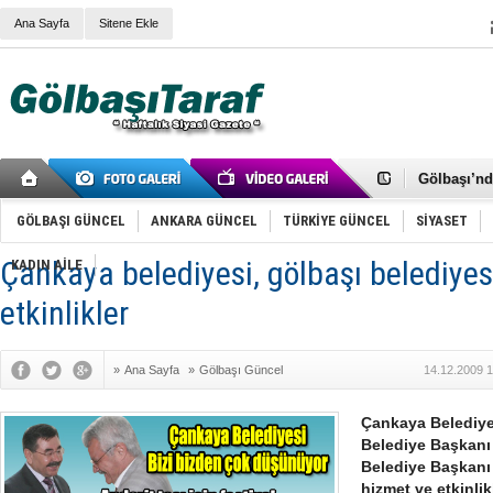
Ana Sayfa
Sitene Ekle
RIZA KAY
ANKARA V
Gölbaşı’nd
Cemal Gürs
Samet Kesk
GÖLBAŞI GÜNCEL
ANKARA GÜNCEL
TÜRKİYE GÜNCEL
SİYASET
FAİZ ORAN
OLİMPİK 
Çankaya belediyesi, gölbaşı belediyesi
KADIN AİLE
SÖZ YERİ
TÜRKİYE (T
etkinlikler
SPOR KLU
Mikail Arı
RECEP TA
»
Ana Sayfa
»
Gölbaşı Güncel
14.12.2009 1
ODABAŞI’N
Gölbaşı Be
İNCEK PAR
Çankaya Belediye
Belediye Başkan
Belediye Başkanı G
hizmet ve etkinlik