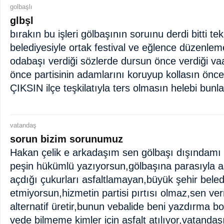
golbaşlı
glbşl
bırakın bu işleri gölbaşının soruınu derdi bitti t
belediyesiyle ortak festival ve eğlence düzenle
odabaşı verdiği sözlerde dursun önce verdiği vaad
önce partisinin adamlarını koruyup kollasın ö
ÇIKSIN ilçe teşkilatıyla ters olmasın helebi bunl
vatandaş
sorun bizim sorunumuz
Hakan çelik e arkadaşım sen gölbaşı dışındamı
peşin hükümlü yazıyorsun,gölbaşına parasıyla a
açdığı çukurları asfaltlamayan,büyük şehir beled
etmiyorsun,hizmetin partisi pırtısı olmaz,sen 
alternatif üretir,bunun vebalide beni yazdırma boş
vede bilmeme kimler için asfalt atılıyor,vatandaş