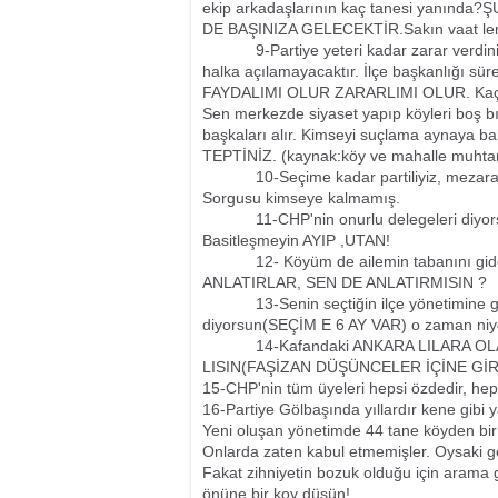
ekip arkadaşlarının kaç tanesi yanı
DE BAŞINIZA GELECEKTİR.Sakın vaat le
9-Partiye yeteri kadar zarar verdiniz d
halka açılamayacaktır. İlçe başkanlığı
FAYDALIMI OLUR ZARARLIMI OLUR. Kaç maha
Sen merkezde siyaset yapıp köyleri boş b
başkaları alır. Kimseyi suçlama ayna
TEPTİNİZ. (kaynak:köy ve mahalle muhtar
10-Seçime kadar partiliyiz, mezara ka
Sorgusu kimseye kalmamış.
11-CHP'nin onurlu delegeleri diyorsun
Basitleşmeyin AYIP ,UTAN!
12- Köyüm de ailemin tabanını gider
ANLATIRLAR, SEN DE ANLATIRMISIN ?
13-Senin seçtiğin ilçe yönetimine güv
diyorsun(SEÇİM E 6 AY VAR) o zaman ni
14-Kafandaki ANKARA LILARA OLAN 
LISIN(FAŞİZAN DÜŞÜNCELER İÇİNE Gİ
15-CHP'nin tüm üyeleri hepsi özdedir, heps
16-Partiye Gölbaşında yıllardır kene gib
Yeni oluşan yönetimde 44 tane köyden bir 
Onlarda zaten kabul etmemişler. Oysaki ge
Fakat zihniyetin bozuk olduğu için arama g
önüne bir koy düşün!