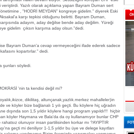
veriştirdi. Yazılı olarak açıklama yapan Bayram Duman sert
t Yönetimine , "HODRİ MEYDAN" kongreye gidelim." diyerek Eski
Ö
Aksakal'a karşı tepkisi olduğunu belirtti. Bayram Duman,
arşısında adayım, aday değilse bende aday değilim. Yüreği
eye gidelim çıksın karşıma aday olsun."dedi.
 ise Bayram Duman'a cevap vermeyeceğini ifade ederek sadece
afasını kopartırlar." dedi.
şunları söyledi.
KRASİ 'nin ta kendisi değil mi?
alık,ikizce, dikilitaş, altunçanak,yazlık.merkez mahalleler)in
e ve köyler bize bağlanalı 1 yılı geçti. Bu köylere hiç uğradın
ne dışında son 1,5 yıldır köylere hangi program yapıldı!!! hiçbir
nan köyler Haymana ve Bala'da da oy kullanamıyor bunlar CHP
e rahatsız olunuyor insan partilisinden korkar mı ?AYIPTIR
FOT
geçti mi deniliyor 1-1,5 yıldır bu üye ve delege kayıtları
ir çalışma yapılmamış.Bizim ilçemizde yazışmaları yapmamış