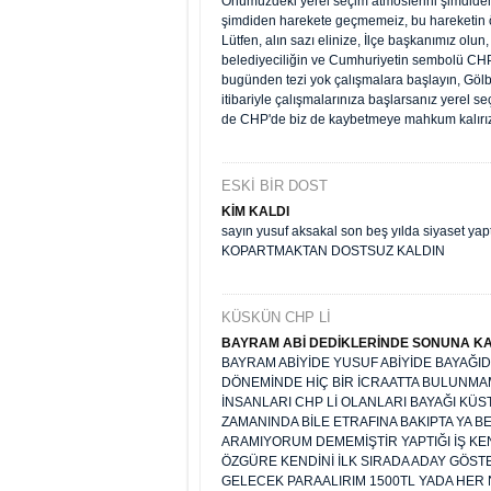
Önümüzdeki yerel seçim atmosferini şimdiden 
şimdiden harekete geçmemeiz, bu hareketin 
Lütfen, alın sazı elinize, İlçe başkanımız ol
belediyeciliğin ve Cumhuriyetin sembolü CHP'ni
bugünden tezi yok çalışmalara başlayın, Gölb
itibariyle çalışmalarınıza başlarsanız yerel 
de CHP'de biz de kaybetmeye mahkum kalırız.
ESKİ BİR DOST
KİM KALDI
sayın yusuf aksakal son beş yılda siyaset yap
KOPARTMAKTAN DOSTSUZ KALDIN
KÜSKÜN CHP Lİ
BAYRAM ABİ DEDİKLERİNDE SONUNA K
BAYRAM ABİYİDE YUSUF ABİYİDE BAYAĞID
DÖNEMİNDE HİÇ BİR İCRAATTA BULUNMAMI
İNSANLARI CHP Lİ OLANLARI BAYAĞI K
ZAMANINDA BİLE ETRAFINA BAKIPTA YA 
ARAMIYORUM DEMEMİŞTİR YAPTIĞI İŞ KE
ÖZGÜRE KENDİNİ İLK SIRADA ADAY GÖS
GELECEK PARAALIRIM 1500TL YADA HER