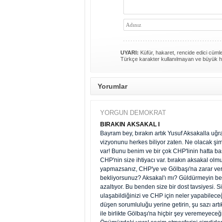
UYARI:
Küfür, hakaret, rencide edici cümlel
Türkçe karakter kullanılmayan ve büyük h
Yorumlar
YORGUN DEMOKRAT
BIRAKIN AKSAKAL I
Bayram bey, bırakın artık Yusuf Aksakalla uğr
vizyonunu herkes biliyor zaten. Ne olacak ş
var! Bunu benim ve bir çok CHP'linin hatta başk
CHP'nin size ihtiyacı var. bırakın aksakal ol
yapmazsanız, CHP'ye ve Gölbaşı'na zarar ver
bekliyorsunuz? Aksakal'ı mı? Güldürmeyin beni
azaltıyor. Bu benden size bir dost tavsiyesi.
ulaşabildiğinizi ve CHP için neler yapabileceği
düşen sorumluluğu yerine getirin, şu sazı artı
ile birlikte Gölbaşı'na hiçbir şey veremeyeceğ