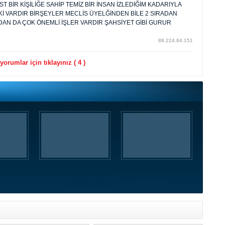
 BİR KİŞİLİĞE SAHİP TEMİZ BİR İNSAN İZLEDİĞİM KADARIYLA
İ VARDIR BİRŞEYLER MECLİS ÜYELĞİNDEN BİLE 2 SIRADAN
DAN DA ÇOK ÖNEMLİ İŞLER VARDIR ŞAHSİYET GİBİ GURUR
88.224.84.151
orumlar için tıklayınız ( 4 )