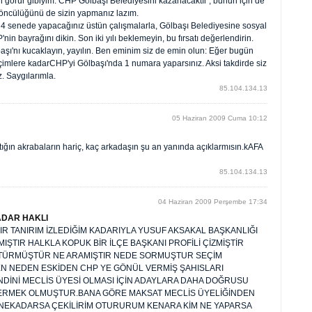
görür gibiyim. CHP Gölbaşı Belediyesini kazanacaktır , bunun için de
öncülüğünü de sizin yapmanız lazım.
un, 4 senede yapacağınız üstün çalışmalarla, Gölbaşı Belediyesine sosyal
n bayrağını dikin. Son iki yılı beklemeyin, bu fırsatı değerlendirin.
aşı'nı kucaklayın, yayılın. Ben eminim siz de emin olun: Eğer bugün
seçimlere kadarCHP'yi Gölbaşı'nda 1 numara yaparsınız. Aksi takdirde siz
 Saygılarımla.
85.104.134.13
05 Haziran 2009 Cuma 10:12
tığın akrabaların hariç, kaç arkadaşın şu an yanında açıklarmısın.kAFA
85.104.134.13
04 Haziran 2009 Perşembe 17:34
ADAR HAKLI
IR TANIRIM İZLEDİĞİM KADARIYLA YUSUF AKSAKAL BAŞKANLIĞI
ŞTIR HALKLA KOPUK BİR İLÇE BAŞKANI PROFİLİ ÇİZMİŞTİR
ÜSTÜRMÜŞTÜR NE ARAMIŞTIR NEDE SORMUŞTUR SEÇİM
BEN NEDEN ESKİDEN CHP YE GÖNÜL VERMİŞ ŞAHISLARI
NDİNİ MECLİS ÜYESİ OLMASI İÇİN ADAYLARA DAHA DOĞRUSU
TERMEK OLMUŞTUR.BANA GÖRE MAKSAT MECLİS ÜYELİĞİNDEN
 NEKADARSA ÇEKİLİRİM OTURURUM KENARA KİM NE YAPARSA