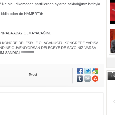
! Ne oldu dikemeden partililerden aylarca sakladığınız istifayla
ini iddia eden de NAMERT'tir
ONRADA ADAY OLMAYACAĞIM.
N KONGRE DELESİYLE OLAĞANÜSTÜ KONGREDE YARIŞA
ENDİNE GÜVENİYORSAN DELEGEYE DE SAYGINIZ VARSA
NDIĞI !!!!!!!!!!!!!
DA
Tweet
R