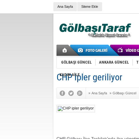
Ana Sayfa
Sitene Ekle
GÖLBAŞI GÜNCEL
ANKARA GÜNCEL
T
CHP ipler geriliyor
KADIN AİLE
»
Ana Sayfa
»
Gölbaşı Güncel
CHP Gölbaşı İlçe Teşkilatı'nda ilçe yöneti