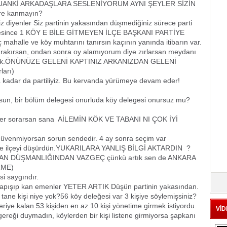
nda?ŞUANKİ ARKADAŞLARA SESLENİYORUM AYNI ŞEYLER SİZİN
re kanmayın?
iyenler Siz partinin yakasından düşmediğiniz sürece parti
 süresince 1 KÖY E BİLE GİTMEYEN İLÇE BAŞKANI PARTİYE
lle ve köy muhtarını tanırsın kaçının yanında itibarın var.
ırakırsan, ondan sonra oy alamıyorum diye zırlarsan meydanı
ya bak.ÖNÜNÜZE GELENİ KAPTINIZ ARKANIZDAN GELENİ
ları)
dar da partiliyiz. Bu kervanda yürümeye devam eder!
, bir bölüm delegesi onurluda köy delegesi onursuz mu?
 sorarsan sana AİLEMİN KÖK VE TABANI NI ÇOK İYİ
enmiyorsan sorun sendedir. 4 ay sonra seçim var
ye ilçeyi düşürdün.YUKARILARA YANLIŞ BİLGİ AKTARDIN ?
DÜŞMANLIĞINDAN VAZGEÇ çünkü artık sen de ANKARA
RME)
i saygındır.
i yapışıp kan emenler YETER ARTIK Düşün partinin yakasından.
tane kişi niye yok?56 köy deleğesi var 3 kişiye söylemişsiniz?
riye kalan 53 kişiden en az 10 kişi yönetime girmek istiyordu.
VİD
ereği duymadın, köylerden bir kişi listene girmiyorsa şapkanı