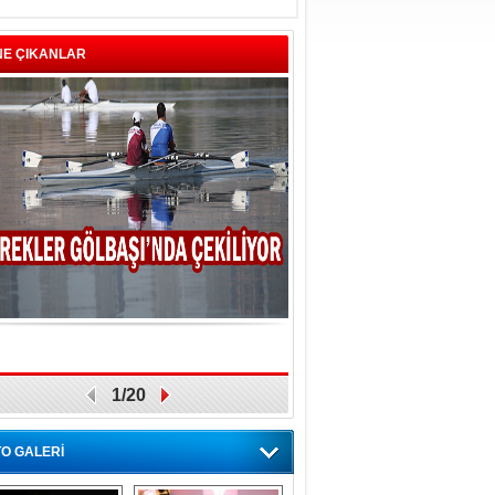
NE ÇIKANLAR
1/20
O GALERİ