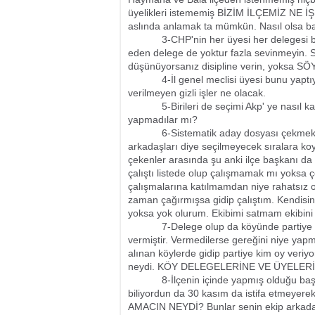
üyelikleri istememiş BİZİM İLÇEMİZ NE İ
aslında anlamak ta mümkün. Nasıl olsa 
3-CHP'nin her üyesi her delegesi benim
eden delege de yoktur fazla sevinmeyin. Siz
düşünüyorsanız disipline verin, yoksa S
4-İl genel meclisi üyesi bunu yaptıysa k
verilmeyen gizli işler ne olacak.
5-Birileri de seçimi Akp' ye nasıl kaza
yapmadılar mı?
6-Sistematik aday dosyası çekmekten b
arkadaşları diye seçilmeyecek sıralara koya
çekenler arasında şu anki ilçe başkanı da
çalıştı listede olup çalışmamak mı yoksa ç
çalışmalarına katılmamdan niye rahatsız
zaman çağırmışsa gidip çalıştım. Kendisin
yoksa yok olurum. Ekibimi satmam ekibini 
7-Delege olup da köyünde partiye oy 
vermiştir. Vermedilerse gereğini niye yapm
alınan köylerde gidip partiye kim oy veri
neydi. KÖY DELEGELERİNE VE ÜYELER
8-İlçenin içinde yapmış olduğu başkanlı
biliyordun da 30 kasım da istifa etmeyerek
AMACIN NEYDİ? Bunlar senin ekip arkada