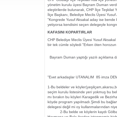
yönetim kurulu üyesi Bayram Duman verdi 
eleştirilerde bulunarak, CHP İlçe Teşkila
İlçe Başkanı, Belediye Meclis Üyesi Yusuf 
"Kongrede Yusuf Aksakal aday ise bende k
yetiyorsa kendisini seçen delegeyle kongr
KAFASINI KOPARTIRLAR
CHP Belediye Meclis Üyesi Yusuf Aksakal
bir tek cümle söyledi "Erken öten horozun k
Bayram Duman yaptığı yazılı açıklama da 
"Evet arkadaşlar UTANALIM 85 imza DEMO
1-Bu beldeler ve köyler(yeşilçam,akarsu,boy
seçim kurulu listesinde yeri yokmuş bu beld
mı bırakın bu köyleri Karagedik ve Bezirha
köyde program yapılmadı.Şimdi bu bağla
delegesi değil mi oy kullanmalarından niy
2-Bu belde ve köylerin kaydı Gölbaşı'na 
Haymana ve Bala ilçeden istenmemiş hiçb