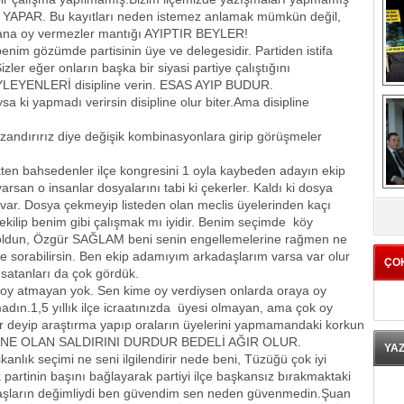
Ş YAPAR. Bu kayıtları neden istemez anlamak mümkün değil,
bana oy vermezler mantığı AYIPTIR BEYLER!
 gözümde partisinin üye ve delegesidir. Partiden istifa
ler eğer onların başka bir siyasi partiye çalıştığını
ÖYLEYENLERİ disipline verin. ESAS AYIP BUDUR.
i yapmadı verirsin disipline olur biter.Ama disipline
ndırırız diye değişik kombinasyonlara girip görüşmeler
ahsedenler ilçe kongresini 1 oyla kaybeden adayın ekip
rsan o insanlar dosyalarını tabi ki çekerler. Kaldı ki dosya
K
 var. Dosya çekmeyip listeden olan meclis üyelerinden kaçı
ekilip benim gibi çalışmak mı iyidir. Benim seçimde köy
 oldun, Özgür SAĞLAM beni senin engellemelerine rağmen ne
e sorabilirsin. Ben ekip adamıyım arkadaşlarım varsa var olur
ÇO
satanları da çok gördük.
atmayan yok. Sen kime oy verdiysen onlarda oraya oy
adın.1,5 yıllık ilçe icraatınızda üyesi olmayan, ama çok oy
yor deyip araştırma yapıp oraların üyelerini yapmamandaki korkun
İNE OLAN SALDIRINI DURDUR BEDELİ AĞIR OLUR.
YA
k seçimi ne seni ilgilendirir nede beni, Tüzüğü çok iyi
 partinin başını bağlayarak partiyi ilçe başkansız bırakmaktaki
şların değimliydi ben güvendim sen neden güvenmedin.Şuan