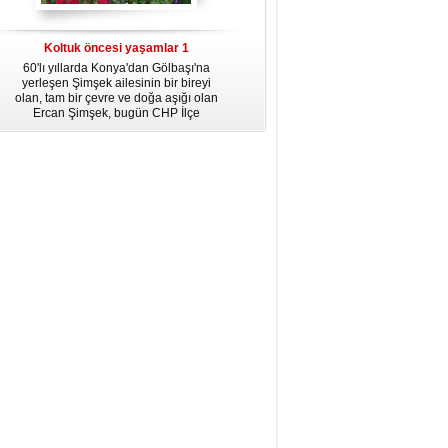
dördüncü gününün ikindi namazına
kadar, yirmiüç farz namazının
arkasından birer defa teşrik tekbiri
Koltuk öncesi yaşamlar 1
getirmeyi unutmayın.
60'lı yıllarda Konya'dan Gölbaşı'na
yerleşen Şimşek ailesinin bir bireyi
olan, tam bir çevre ve doğa aşığı olan
Ercan Şimşek, bugün CHP İlçe
Başkanlığı yaptığı Gölbaşı'nda yaşam
hikayesiyle herkese örnek oluyor.