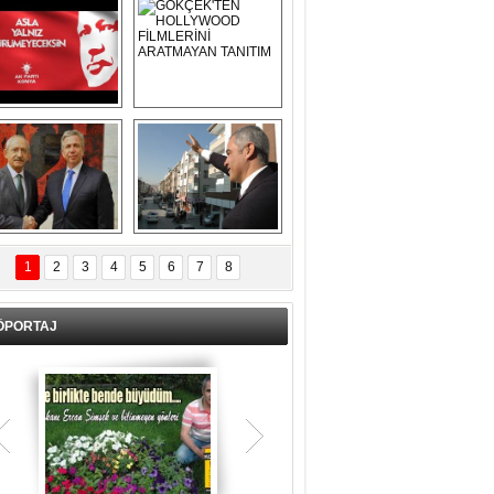
Asla Yalnız 
GÖKÇEK'TEN 
Yürümeyeceksin 
HOLLYWOOD 
Uzun Adam
FİLMLERİNİ 
ARATMAYAN 
TANITIM
L İÇERİ ZÜBÜK!
ERCAN ŞİMŞEK 
GÖLBAŞI'NDA 
1
2
3
4
5
6
7
8
KASIRGA ETKİSİ 
YARATTI !
ÖPORTAJ
Teşrik tekbiri nedir? Ne anlama gelir?
Kurban Bayramının arefe günü sabah
namazından itibaren bayramın