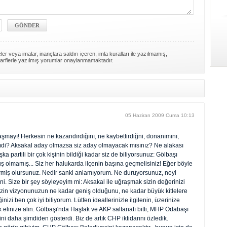
er veya imalar, inançlara saldırı içeren, imla kuralları ile yazılmamış,
arflerle yazılmış yorumlar onaylanmamaktadır.
05 Haziran 2009 Cuma 10:13
aşmayı! Herkesin ne kazandırdığını, ne kaybettirdiğni, donanımını,
imdi? Aksakal aday olmazsa siz aday olmayacak mısınız? Ne alakası
a partili bir çok kişinin bildiği kadar siz de biliyorsunuz: Gölbaşı
muş olmamış... Siz her halukarda ilçenin başına geçmelisiniz! Eğer böyle
miş olursunuz. Nedir sanki anlamıyorum. Ne duruyorsunuz, neyi
. Size bir şey söyleyeyim mi: Aksakal ile uğraşmak sizin değerinizi
 Sizin vizyonunuzun ne kadar geniş olduğunu, ne kadar büyük kitlelere
nizi ben çok iyi biliyorum. Lütfen ideallerinizle ilgilenin, üzerinize
k elinize alın. Gölbaşı'nda Haşlak ve AKP saltanatı bitti, MHP Odabaşı
ini daha şimdiden gösterdi. Biz de artık CHP iktidarını özledik.