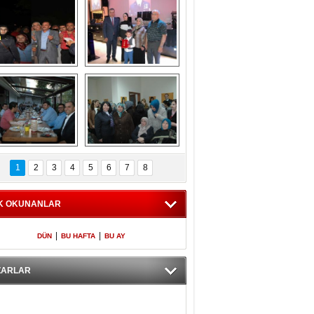
Gölbaşı GAZZE 
Kaymakamlıktan 
İÇİN YÜRÜDÜ
iftar yemeği
aymakamlıktan 
NERGÜL 
iftar yemeği
YILDIRIM SEÇİM 
1
2
3
4
5
6
7
8
BÜROSUNU AÇTI
K OKUNANLAR
|
|
DÜN
BU HAFTA
BU AY
ZARLAR