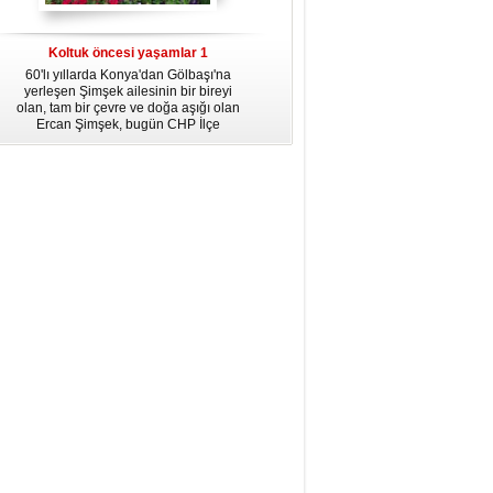
dördüncü gününün ikindi namazına
kadar, yirmiüç farz namazının
arkasından birer defa teşrik tekbiri
Koltuk öncesi yaşamlar 1
getirmeyi unutmayın.
60'lı yıllarda Konya'dan Gölbaşı'na
yerleşen Şimşek ailesinin bir bireyi
olan, tam bir çevre ve doğa aşığı olan
Ercan Şimşek, bugün CHP İlçe
Başkanlığı yaptığı Gölbaşı'nda yaşam
hikayesiyle herkese örnek oluyor.