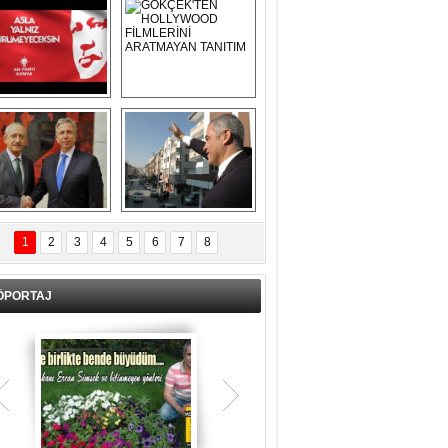
Asla Yalnız 
GÖKÇEK'TEN 
Yürümeyeceksin 
HOLLYWOOD 
Uzun Adam
FİLMLERİNİ 
ARATMAYAN 
TANITIM
L İÇERİ ZÜBÜK!
ERCAN ŞİMŞEK 
GÖLBAŞI'NDA 
1
2
3
4
5
6
7
8
KASIRGA ETKİSİ 
YARATTI !
ÖPORTAJ
Teşrik tekbiri nedir? Ne anlama gelir?
Kurban Bayramının arefe günü sabah
namazından itibaren bayramın