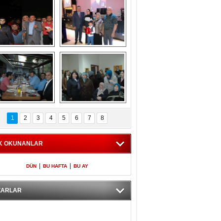
Gölbaşı GAZZE 
Kaymakamlıktan 
İÇİN YÜRÜDÜ
iftar yemeği
aymakamlıktan 
NERGÜL 
iftar yemeği
YILDIRIM SEÇİM 
1
2
3
4
5
6
7
8
BÜROSUNU AÇTI
K OKUNANLAR
|
|
DÜN
BU HAFTA
BU AY
ZARLAR