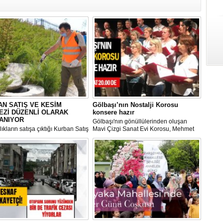
N SATIŞ VE KESİM
Gölbaşı’nın Nostalji Korosu
EZİ DÜZENLİ OLARAK
konsere hazır
ANIYOR
Gölbaşı'nın gönüllülerinden oluşan
ıkların satışa çıktığı Kurban Satış
Mavi Çizgi Sanat Evi Korosu, Mehmet
im Merkezi, haşere ve
Akif Ersoy Kültür Merkezi’nde vereceği
ların önüne geçilmesi amacıyla
konsere hızır.
 Gölbaşı Belediyesi ekipleri
dan düzenli olarak ilaçlanıyor.