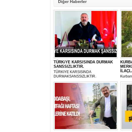
Diğer Haberler
TÜRKiYE KARSISINDA DURMAK
KURBA
SANSSIZLIKTIR.
MERK
İLAÇL
TÜRKIYE KARSISINDA
DURMAKSANSSIZLIKTIR.
Kurbanl
ve Kes
mikrop
her gün
tarafın