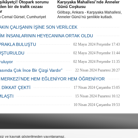
şikâyetçi! Otopark sorunu
Karşıyaka Mahallesi’nde Anneler
en bir de trafik cezası
Günü Coşkusu
ar
Gölbaşı, Ankara - Karşıyaka Mahallesi,
ı Cemal Gürsel, Cumhuriyet
Anneler Günü’nü şenlikle kutladı.
 ve ara sokaklarda işyeri
Mahalle muhtarı Gülay Candemir’in
 esnaf ve alışverişe gelen
öncülüğünde düzenlenen 1. Karşıyaka
AKIN ÇALIŞANIN İŞİNE SON VERİLCEK
şlar park cezaları yüzünden
mahallesi şenliği anneler günü etkinliği
06 Mayıs 2024 Pazartesi 15:47
LİM İNSANLARININ HEYECANINA ORTAK OLDU
an bezdi.
06 Mayıs 2024 Pazartesi 15:31
PRAKLA BULUŞTU
02 Mayıs 2024 Perşembe 17:43
LUŞTURULDU
02 Mayıs 2024 Perşembe 11:44
ruluyor
02 Mayıs 2024 Perşembe 11:35
asında Çok İnce Bir Çizgi Vardır”
22 Nisan 2024 Pazartesi 20:27
E MERKEZİ’NDE HEM EĞLENİYOR HEM ÖĞRENİYOR
20 Nisan 2024 Cumartesi 15:26
 DİKKAT ÇEKTİ
17 Nisan 2024 Çarşamba 15:05
MLAŞTI
15 Nisan 2024 Pazartesi 16:12
10 Nisan 2024 Çarşamba 19:53
nsiz ve kaynak gösterilmeden yayınlanamaz.