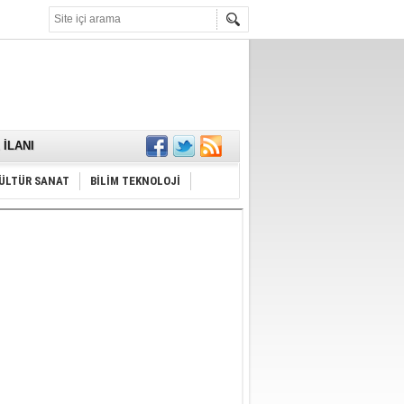
KARŞILANDI
İLANI
ldı
or
Hayrı
ÜLTÜR SANAT
BİLİM TEKNOLOJİ
MAMALIDIR.
nda
RDI!