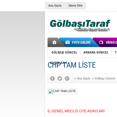
Ana Sayfa
Sitene Ekle
GÖLBAŞI GÜNCEL
ANKARA GÜNCEL
T
CHP TAM LİSTE
KADIN AİLE
»
Ana Sayfa
»
Gölbaşı Güncel
İL GENEL MECLİS ÜYE ADAYLARI