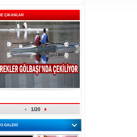
NE ÇIKANLAR
1/20
O GALERİ