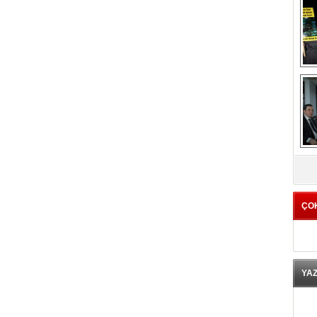
K
ÇO
YA