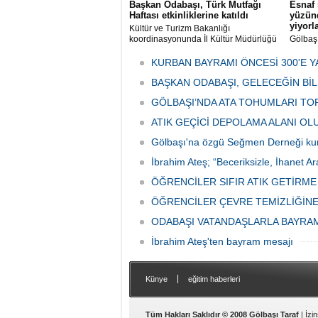
Başkan Odabaşı, Türk Mutfağı
Esnaf 
Haftası etkinliklerine katıldı
yüzünd
yiyorl
Kültür ve Turizm Bakanlığı
koordinasyonunda İl Kültür Müdürlüğü
Gölbaş
tarafından düzenlenen "Türk Mutfağı
Caddesi
Haftası" etkinlikleri Ankara'da devam
bulunan
KURBAN BAYRAMI ÖNCESİ 300'E Y
ediyor.
vatanda
BAŞKAN ODABAŞI, GELECEĞİN Bİ
canınd
GÖLBAŞI’NDA ATA TOHUMLARI TO
ATIK GEÇİCİ DEPOLAMA ALANI O
Gölbaşı'na özgü Seğmen Derneği ku
İbrahim Ateş; “Beceriksizle, İhanet Ar
ÖĞRENCİLER SIFIR ATIK GETİRM
ÖĞRENCİLER ÇEVRE TEMİZLİĞİNE
ODABAŞI VATANDAŞLARLA BAYRA
İbrahim Ateş'ten bayram mesajı
|
Künye
eğitim haberleri
Tüm Hakları Saklıdır © 2008 Gölbaşı Taraf
| İzi