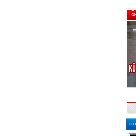
Ö
FOT