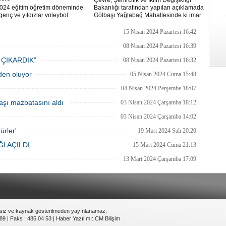
Çevre, Şehircilik ve İklim Değişikliği
024 eğitim öğretim döneminde
Bakanlığı tarafından yapılan açıklamada
genç ve yıldızlar voleybol
Gölbaşı Yağlabağ Mahallesinde ki imar
asında birincilik için yarıştı.
planı iptal edildi.
15 Nisan 2024 Pazartesi 16:42
08 Nisan 2024 Pazartesi 16:39
 ÇIKARDIK”
08 Nisan 2024 Pazartesi 16:32
eden oluyor
05 Nisan 2024 Cuma 15:48
04 Nisan 2024 Perşembe 18:07
şı mazbatasını aldı
03 Nisan 2024 Çarşamba 18:12
03 Nisan 2024 Çarşamba 14:02
ürler'
19 Mart 2024 Salı 20:20
I AÇILDI
15 Mart 2024 Cuma 21:13
13 Mart 2024 Çarşamba 17:09
nsiz ve kaynak gösterilmeden yayınlanamaz.
89 | Faks : 485 04 53 |
Haber Yazılımı
:
CM Bilişim