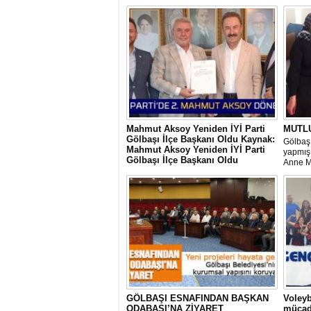
Mahmut Aksoy Yeniden İYİ Parti
MUTL
Gölbaşı İlçe Başkanı Oldu Kaynak:
Gölbaşı
Mahmut Aksoy Yeniden İYİ Parti
yapmış 
Gölbaşı İlçe Başkanı Oldu
Anne M
Mahmut Aksoy Yeniden İYİ Parti Gölbaşı
hem iç
İlçe Başkanı Oldu
ihtiyaç
ediyor 
veriyor.
GÖLBAŞI ESNAFINDAN BAŞKAN
Voleyb
ODABAŞI’NA ZİYARET
mücad