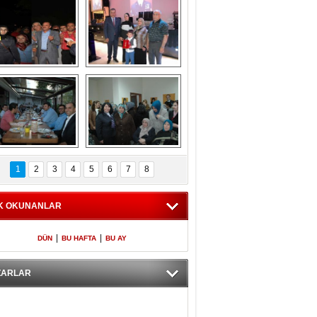
Gölbaşı GAZZE 
Kaymakamlıktan 
İÇİN YÜRÜDÜ
iftar yemeği
aymakamlıktan 
NERGÜL 
iftar yemeği
YILDIRIM SEÇİM 
1
2
3
4
5
6
7
8
BÜROSUNU AÇTI
K OKUNANLAR
|
|
DÜN
BU HAFTA
BU AY
ZARLAR