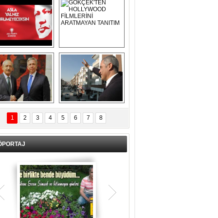
Asla Yalnız 
GÖKÇEK'TEN 
Yürümeyeceksin 
HOLLYWOOD 
Uzun Adam
FİLMLERİNİ 
ARATMAYAN 
TANITIM
L İÇERİ ZÜBÜK!
ERCAN ŞİMŞEK 
GÖLBAŞI'NDA 
1
2
3
4
5
6
7
8
KASIRGA ETKİSİ 
YARATTI !
ÖPORTAJ
Teşrik tekbiri nedir? Ne anlama gelir?
Kurban Bayramının arefe günü sabah
namazından itibaren bayramın