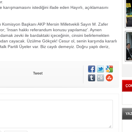
.
karışmamasını istediğini ifade eden Hayırlı, açıklamasını
ı Komisyon Başkanı AKP Mersin Milletvekili Sayın M. Zafer
diyor; 'İnsan hakkı referandum konusu yapılamaz'. Aynen
damak zevki ile bardaktaki içeceğinin, cinsini belirlemekten
rından cayacak. Üzülme Gökçek! Cesur ol, senin karşında kararlı
Halk Partili Üyeler var. Biz caydı demeyiz. Doğru yaptı deriz,
K
Tweet
ÇO
YA