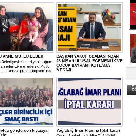
U ANNE MUTLU BEBEK
BAŞKAN YAKUP ODABAŞI’NDAN
23 NİSAN ULUSAL EGEMENLİK VE
 Belediyesi ekipleri yeni doğum
ÇOCUK BAYRAMI KUTLAMA
anneleri ziyaret ederek ‘Mutlu
DA
MESAJI
utlu Bebek’ projesi kapsamında
erisinde doğum sonrası temel
Gölbaşı Belediye Başkanı Yakup
ların yer aldığı çantayı takdim
Odabaşı, TBMM’nin kuruluşunun 104.
hem de uygulamalı eğitim
yıldönümünü ve 23 Nisan Ulusal
Egemenlik ve Çocuk Bayramı’nı
R
kutladığı bir mesaj yayınladı:
olda gençlerden kıyasıya
Yağlabağ İmar Planına İptal kararı
ele