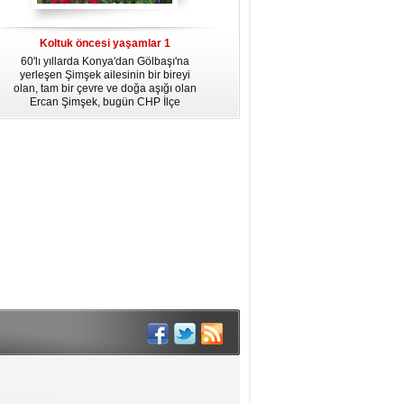
dördüncü gününün ikindi namazına
kadar, yirmiüç farz namazının
arkasından birer defa teşrik tekbiri
Koltuk öncesi yaşamlar 1
getirmeyi unutmayın.
60'lı yıllarda Konya'dan Gölbaşı'na
yerleşen Şimşek ailesinin bir bireyi
olan, tam bir çevre ve doğa aşığı olan
Ercan Şimşek, bugün CHP İlçe
Başkanlığı yaptığı Gölbaşı'nda yaşam
hikayesiyle herkese örnek oluyor.