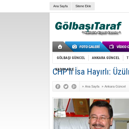
Ana Sayfa
Sitene Ekle
GÖLBAŞI GÜNCEL
ANKARA GÜNCEL
T
CHP'li İsa Hayırlı: Üz
KADIN AİLE
»
Ana Sayfa
»
Ankara Güncel