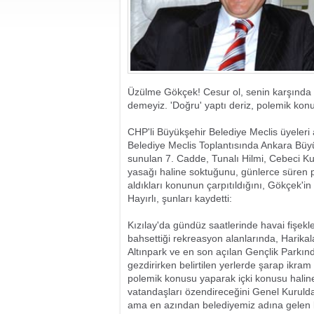
Üzülme Gökçek! Cesur ol, senin karşında ka
demeyiz. 'Doğru' yaptı deriz, polemik konu
CHP'li Büyükşehir Belediye Meclis üyeleri 
Belediye Meclis Toplantısında Ankara Büy
sunulan 7. Cadde, Tunalı Hilmi, Cebeci Ku
yasağı haline soktuğunu, günlerce süren po
aldıkları konunun çarpıtıldığını, Gökçek'in
Hayırlı, şunları kaydetti:
Kızılay'da gündüz saatlerinde havai fişekl
bahsettiği rekreasyon alanlarında, Harika
Altınpark ve en son açılan Gençlik Parkın
gezdirirken belirtilen yerlerde şarap ikra
polemik konusu yaparak içki konusu hali
vatandaşları özendireceğini Genel Kuruld
ama en azından belediyemiz adına gelen k