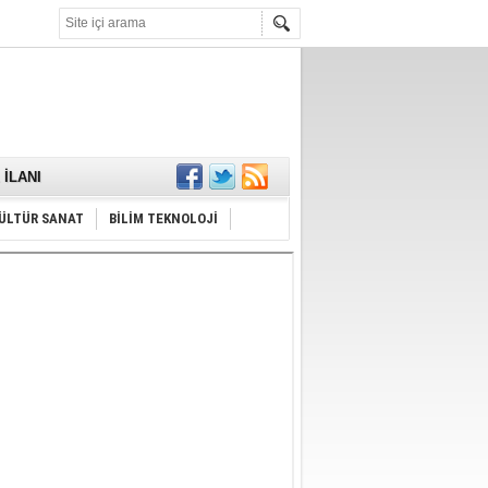
KARŞILANDI
İLANI
ldı
or
Hayrı
ÜLTÜR SANAT
BİLİM TEKNOLOJİ
MAMALIDIR.
nda
RDI!