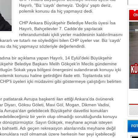
Hayırlı, "Biz 'caydı' demeyiz. 'Doğru' yaptı deriz,
polemik konusu da hiç yapmayız dedi.
Ö
CHP Ankara Büyükşehir Belediye Meclis üyesi İsa
Hayırlı, Bahçelievler 7. Cadde'de yapılacak
referandumdaki içkili yerler maddesinin kaldırılmasını
rarlı ve tutarlı ne söylediğini bilen CHP üyeler var. Biz 'caydı'
su da hiç yapmayız sözleriyle değerlendirdi.
adına bir açıklama yapan Hayırlı, 14 Eylül'deki Büyükşehir
ükşehir Belediye Başkanı Melih Gökçek'in Meclis gündemine
tlugün Sokak yaya bölgesi önergesini sulandırarak konuyu içki
lemik konusu haline getirdiğini ifade etti. Toplantıda söz
 CHP'li üyeleri içki müdavimi gibi göstermeye çalıştığını belirten
er patlatarak Avrupa başkenti ilan ettiği Ankara'da övünerek
lar Diyarı, Göksu Göleti, Mavi Göl, Mogan, Dikmen Vadisi,
da Avrupa'dan gelebilecek Büyükşehir davetlisi konukları
m edebileceğimiz bir yerin olup olmadığı sorulduğunda konuyu
ne dönüştürmüştür. Sayın Gökçek, meyhane açmak isteyen
FOT
a bahsetti. Adı geçen rekreasyon alanlarında meyhane değil
onuklara rezil olmamak üzere herkesin her şeyi içebileceği