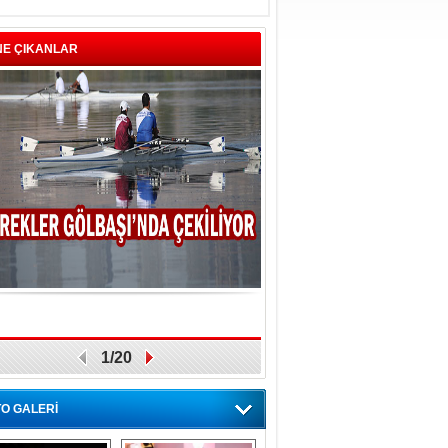
NE ÇIKANLAR
1/20
O GALERİ