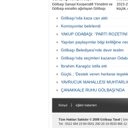
Gölbaşı Sanayi Kooperatifi Yönetimi ve
2023-2
Gölbaşı esnafını ağırlayan Gölbaşı
küçük, 
Belediye Başkanı Yakup Odabaşı ilçeyi
müsabak
istişare ile yöneteceklerini belirterek
Gölbaşı'nda kaza can aldı
“Yeni projeleri hayata geçireceğiz.
Gölbaşı’mızın daha yaşanabilir, daha
Komisyonlar belirlendi
düzgün, daha temiz olması için
YAKUP ODABAŞI: “PARTİ ROZETİNİ
Yapılan paylaşımlar bilgi kirliliğine n
Gölbaşı Belediyesi'nde devir teslim
Gölbaşı’nda seçimleri kazanan Odaba
İbrahim Karagöz istifa etti
Güçlü ; 'Destek veren herkese teşekk
YAVRUCUK MAHALLESİ MUHTARLIĞ
ÇANAKKALE RUHU GÖLBAŞI’NDA
|
Künye
eğitim haberleri
Tüm Hakları Saklıdır © 2008 Gölbaşı Taraf
| İzi
Tel : 0312 484 23 84 0541 200 20 19 0533 966 12 