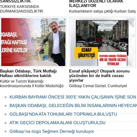
SANSSIZLIKTIR.
MERKEZİ DÜZENLİ OLARAK
İLAÇLANIYOR
TÜRKIYE KARSISINDA
DURMAKSANSSIZLIKTIR.
Kurbanlıkların satışa çıktığı Kurban Satış
ve Kesim Merkezi, haşere ve
mikropların önüne geçilmesi amacıyla
her gün Gölbaşı Belediyesi ekipleri
tarafından düzenli olarak ilaçlanıyor.
Başkan Odabaşı, Türk Mutfağı
Esnaf şikâyetçi! Otopark sorunu
Haftası etkinliklerine katıldı
yüzünden bir de trafik cezası
yiyorlar
Kültür ve Turizm Bakanlığı
koordinasyonunda İl Kültür Müdürlüğü
Gölbaşı Cemal Gürsel, Cumhuriyet
tarafından düzenlenen "Türk Mutfağı
Caddesi ve ara sokaklarda işyeri
Haftası" etkinlikleri Ankara'da devam
bulunan esnaf ve alışverişe gelen
KURBAN BAYRAMI ÖNCESİ 300'E YAKIN ÇALIŞANIN İŞİNE SON
ediyor.
vatandaşlar park cezaları yüzünden
canından bezdi.
BAŞKAN ODABAŞI, GELECEĞİN BİLİM İNSANLARININ HEYECA
GÖLBAŞI’NDA ATA TOHUMLARI TOPRAKLA BULUŞTU
ATIK GEÇİCİ DEPOLAMA ALANI OLUŞTURULDU
Gölbaşı'na özgü Seğmen Derneği kuruluyor