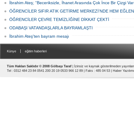
İbrahim Ateş; “Beceriksizle, İhanet Arasında Çok İnce Bir Çizgi Var
ÖĞRENCİLER SIFIR ATIK GETİRME MERKEZİ’NDE HEM EĞLE
ÖĞRENCİLER ÇEVRE TEMİZLİĞİNE DİKKAT ÇEKTİ
ODABAŞI VATANDAŞLARLA BAYRAMLAŞTI
İbrahim Ateş'ten bayram mesajı
|
Künye
eğitim haberleri
Tüm Hakları Saklıdır © 2008 Gölbaşı Taraf
| İzinsiz ve kaynak gösterilmeden yayınla
Tel : 0312 484 23 84 0541 200 20 19 0533 966 12 89 | Faks : 485 04 53 |
Haber Yazılımı