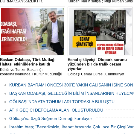
DURMAKSANSSIZLIKTIR.
Kurbanlıkların satışa çıktığı Kurban Satış
ve Kesim Merkezi, haşere ve
mikropların önüne geçilmesi amacıyla
her gün Gölbaşı Belediyesi ekipleri
tarafından düzenli olarak ilaçlanıyor.
Başkan Odabaşı, Türk Mutfağı
Esnaf şikâyetçi! Otopark sorunu
Haftası etkinliklerine katıldı
yüzünden bir de trafik cezası
yiyorlar
Kültür ve Turizm Bakanlığı
koordinasyonunda İl Kültür Müdürlüğü
Gölbaşı Cemal Gürsel, Cumhuriyet
tarafından düzenlenen "Türk Mutfağı
Caddesi ve ara sokaklarda işyeri
Haftası" etkinlikleri Ankara'da devam
bulunan esnaf ve alışverişe gelen
KURBAN BAYRAMI ÖNCESİ 300'E YAKIN ÇALIŞANIN İŞİNE SON
ediyor.
vatandaşlar park cezaları yüzünden
canından bezdi.
BAŞKAN ODABAŞI, GELECEĞİN BİLİM İNSANLARININ HEYECA
GÖLBAŞI’NDA ATA TOHUMLARI TOPRAKLA BULUŞTU
ATIK GEÇİCİ DEPOLAMA ALANI OLUŞTURULDU
Gölbaşı'na özgü Seğmen Derneği kuruluyor
İbrahim Ateş; “Beceriksizle, İhanet Arasında Çok İnce Bir Çizgi Var