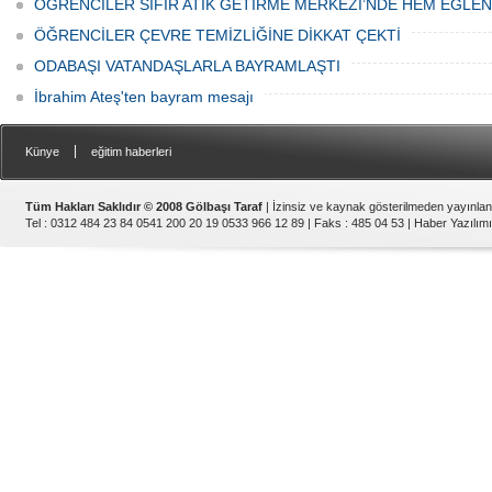
ÖĞRENCİLER SIFIR ATIK GETİRME MERKEZİ’NDE HEM EĞLE
ÖĞRENCİLER ÇEVRE TEMİZLİĞİNE DİKKAT ÇEKTİ
ODABAŞI VATANDAŞLARLA BAYRAMLAŞTI
İbrahim Ateş'ten bayram mesajı
|
Künye
eğitim haberleri
Tüm Hakları Saklıdır © 2008 Gölbaşı Taraf
| İzinsiz ve kaynak gösterilmeden yayınla
Tel : 0312 484 23 84 0541 200 20 19 0533 966 12 89 | Faks : 485 04 53 |
Haber Yazılımı