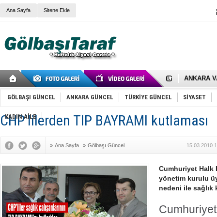
Ana Sayfa
Sitene Ekle
RIZA KAY
ANKARA V
Gölbaşı’nd
Cemal Gürs
Samet Kesk
GÖLBAŞI GÜNCEL
ANKARA GÜNCEL
TÜRKİYE GÜNCEL
SİYASET
FAİZ ORAN
OLİMPİK 
CHP'lilerden TIP BAYRAMI kutlaması
KADIN AİLE
SÖZ YERİ
TÜRKİYE (T
SPOR KLU
»
Ana Sayfa
»
Gölbaşı Güncel
15.03.2010 1
Mikail Arı
RECEP TA
ODABAŞI’N
Cumhuriyet Halk P
Gölbaşı Be
yönetim kurulu üy
İNCEK PAR
nedeni ile sağlık k
Cumhuriyet 