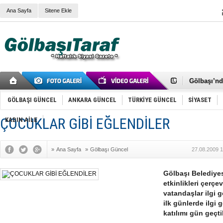
Ana Sayfa
Sitene Ekle
RIZA KAY
ANKARA V
Gölbaşı’nd
Cemal Gürs
Samet Kesk
GÖLBAŞI GÜNCEL
ANKARA GÜNCEL
TÜRKİYE GÜNCEL
SİYASET
FAİZ ORAN
OLİMPİK 
ÇOCUKLAR GİBİ EĞLENDİLER
KADIN AİLE
SÖZ YERİ
TÜRKİYE (T
SPOR KLU
»
Ana Sayfa
»
Gölbaşı Güncel
27.08.2009 1
Mikail Arı
RECEP TA
ODABAŞI’N
Gölbaşı Belediyes
Gölbaşı Be
etkinlikleri çerç
İNCEK PAR
vatandaşlar ilgi 
ilk günlerde ilgi
katılımı gün geçti