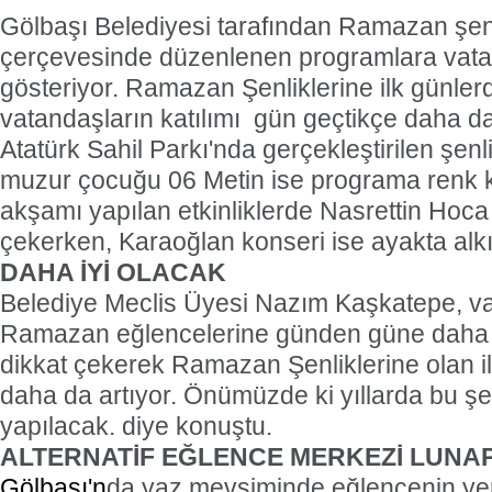
Gölbaşı Belediyesi tarafından Ramazan şenlik
çerçevesinde düzenlenen programlara vatan
gösteriyor. Ramazan Şenliklerine ilk günler
vatandaşların katılımı
gün geçtikçe daha da 
Atatürk Sahil Parkı'nda gerçekleştirilen şen
muzur çocuğu 06 Metin ise programa renk 
akşamı yapılan etkinliklerde Nasrettin Hoca g
çekerken, Karaoğlan konseri ise ayakta alkı
DAHA İYİ OLACAK
Belediye Meclis Üyesi Nazım Kaşkatepe, va
Ramazan eğlencelerine günden güne daha ço
dikkat çekerek Ramazan Şenliklerine olan i
daha da artıyor. Önümüzde ki yıllarda bu şe
yapılacak. diye konuştu.
ALTERNATİF EĞLENCE MERKEZİ LUNA
Gölbaşı'n
da yaz mevsiminde eğlencenin yen