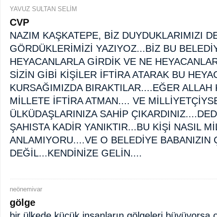
YAVUZ SULTAN SELİM
CVP
NAZIM KAŞKATEPE, BİZ DUYDUKLARIMIZI D
GÖRDÜKLERİMİZİ YAZIYOZ...BİZ BU BELEDİ
HEYACANLARLA GİRDİK VE NE HEYACANLAR
SİZİN GİBİ KİŞİLER İFTİRA ATARAK BU HEY
KURSAĞIMIZDA BIRAKTILAR....EĞER ALLAH
MİLLETE İFTİRA ATMAN.... VE MİLLİYETÇİY
ÜLKÜDAŞLARINIZA SAHİP ÇIKARDINIZ....DED
ŞAHISTA KADİR YANIKTIR...BU KİŞİ NASIL M
ANLAMIYORU....VE O BELEDİYE BABANIZIN Ç
DEĞİL...KENDİNİZE GELİN....
neönemivar
gölge
bir ülkede küçük insanların gölgeleri büyüyorsa 