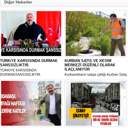
Diğer Haberler
TÜRKiYE KARSISINDA DURMAK
KURBAN SATIŞ VE KESİM
SANSSIZLIKTIR.
MERKEZİ DÜZENLİ OLARAK
İLAÇLANIYOR
TÜRKIYE KARSISINDA
DURMAKSANSSIZLIKTIR.
Kurbanlıkların satışa çıktığı Kurban Satış
ve Kesim Merkezi, haşere ve
mikropların önüne geçilmesi amacıyla
her gün Gölbaşı Belediyesi ekipleri
tarafından düzenli olarak ilaçlanıyor.