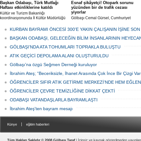
Başkan Odabaşı, Türk Mutfağı
Esnaf şikâyetçi! Otopark sorunu
Haftası etkinliklerine katıldı
yüzünden bir de trafik cezası
yiyorlar
Kültür ve Turizm Bakanlığı
koordinasyonunda İl Kültür Müdürlüğü
Gölbaşı Cemal Gürsel, Cumhuriyet
tarafından düzenlenen "Türk Mutfağı
Caddesi ve ara sokaklarda işyeri
Haftası" etkinlikleri Ankara'da devam
bulunan esnaf ve alışverişe gelen
KURBAN BAYRAMI ÖNCESİ 300'E YAKIN ÇALIŞANIN İŞİNE SON
ediyor.
vatandaşlar park cezaları yüzünden
canından bezdi.
BAŞKAN ODABAŞI, GELECEĞİN BİLİM İNSANLARININ HEYECA
GÖLBAŞI’NDA ATA TOHUMLARI TOPRAKLA BULUŞTU
ATIK GEÇİCİ DEPOLAMA ALANI OLUŞTURULDU
Gölbaşı'na özgü Seğmen Derneği kuruluyor
İbrahim Ateş; “Beceriksizle, İhanet Arasında Çok İnce Bir Çizgi Var
ÖĞRENCİLER SIFIR ATIK GETİRME MERKEZİ’NDE HEM EĞLE
ÖĞRENCİLER ÇEVRE TEMİZLİĞİNE DİKKAT ÇEKTİ
ODABAŞI VATANDAŞLARLA BAYRAMLAŞTI
İbrahim Ateş'ten bayram mesajı
|
Künye
eğitim haberleri
Tüm Hakları Saklıdır © 2008 Gölbaşı Taraf
| İzinsiz ve kaynak gösterilmeden yayınla