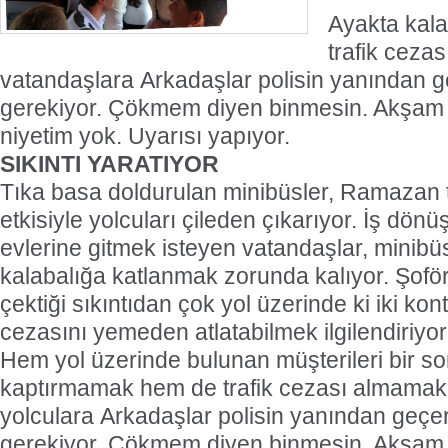
Ayakta kala
trafik ceza
vatandaşlara Arkadaşlar polisin yanından
gerekiyor. Çökmem diyen binmesin. Akş
niyetim yok. Uyarısı yapıyor.
SIKINTI YARATIYOR
Tıka basa doldurulan minibüsler, Ramazan t
etkisiyle yolcuları çileden çıkarıyor. İş dön
evlerine gitmek isteyen vatandaşlar, minibüs
kalabalığa katlanmak zorunda kalıyor. Şoförl
çektiği sıkıntıdan çok yol üzerinde ki iki kont
cezasını yemeden atlatabilmek ilgilendiriyor
Hem yol üzerinde bulunan müşterileri bir s
kaptırmamak hem de trafik cezası almamak 
yolculara Arkadaşlar polisin yanından geç
gerekiyor. Çökmem diyen binmesin. Akşa