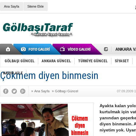
Ana Sayfa
Sitene Ekle
RIZA KAY
ANKARA V
Gölbaşı’nd
Cemal Gürs
GÖLBAŞI GÜNCEL
ANKARA GÜNCEL
TÜRKİYE GÜNCEL
SİYASET
Samet Kesk
FAİZ ORAN
Çökmem diyen binmesin
KADIN AİLE
OLİMPİK 
SÖZ YERİ
TÜRKİYE (T
SPOR KLU
»
Ana Sayfa
»
Gölbaşı Güncel
07.09.2009 1
Mikail Arı
RECEP TA
Ayakta kalan yolc
ODABAŞI’N
kurtulmak için va
Gölbaşı Be
yanından geçerke
İNCEK PAR
diyen binmesin.
niyetim yok. Uyar