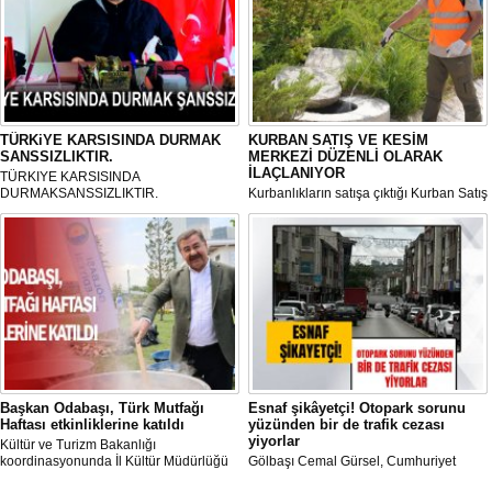
TÜRKiYE KARSISINDA DURMAK
KURBAN SATIŞ VE KESİM
SANSSIZLIKTIR.
MERKEZİ DÜZENLİ OLARAK
İLAÇLANIYOR
TÜRKIYE KARSISINDA
DURMAKSANSSIZLIKTIR.
Kurbanlıkların satışa çıktığı Kurban Satış
ve Kesim Merkezi, haşere ve
mikropların önüne geçilmesi amacıyla
her gün Gölbaşı Belediyesi ekipleri
tarafından düzenli olarak ilaçlanıyor.
Başkan Odabaşı, Türk Mutfağı
Esnaf şikâyetçi! Otopark sorunu
Haftası etkinliklerine katıldı
yüzünden bir de trafik cezası
yiyorlar
Kültür ve Turizm Bakanlığı
koordinasyonunda İl Kültür Müdürlüğü
Gölbaşı Cemal Gürsel, Cumhuriyet
tarafından düzenlenen "Türk Mutfağı
Caddesi ve ara sokaklarda işyeri