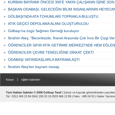
Haftası" etkinlikleri Ankara'da devam
bulunan esnaf ve alışverişe gelen
KURBAN BAYRAMI ÖNCESİ 300'E YAKIN ÇALIŞANIN İŞİNE SON
ediyor.
vatandaşlar park cezaları yüzünden
canından bezdi.
BAŞKAN ODABAŞI, GELECEĞİN BİLİM İNSANLARININ HEYECA
GÖLBAŞI’NDA ATA TOHUMLARI TOPRAKLA BULUŞTU
ATIK GEÇİCİ DEPOLAMA ALANI OLUŞTURULDU
Gölbaşı'na özgü Seğmen Derneği kuruluyor
İbrahim Ateş; “Beceriksizle, İhanet Arasında Çok İnce Bir Çizgi Var
ÖĞRENCİLER SIFIR ATIK GETİRME MERKEZİ’NDE HEM EĞLE
ÖĞRENCİLER ÇEVRE TEMİZLİĞİNE DİKKAT ÇEKTİ
ODABAŞI VATANDAŞLARLA BAYRAMLAŞTI
İbrahim Ateş'ten bayram mesajı
|
Künye
eğitim haberleri
Tüm Hakları Saklıdır © 2008 Gölbaşı Taraf
| İzinsiz ve kaynak gösterilmeden yayınla
Tel : 0312 484 23 84 0541 200 20 19 0533 966 12 89 | Faks : 485 04 53 |
Haber Yazılımı