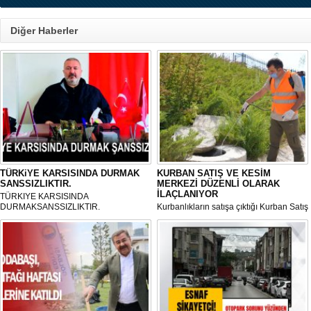
Diğer Haberler
TÜRKiYE KARSISINDA DURMAK
KURBAN SATIŞ VE KESİM
SANSSIZLIKTIR.
MERKEZİ DÜZENLİ OLARAK
İLAÇLANIYOR
TÜRKIYE KARSISINDA
DURMAKSANSSIZLIKTIR.
Kurbanlıkların satışa çıktığı Kurban Satış
ve Kesim Merkezi, haşere ve
mikropların önüne geçilmesi amacıyla
her gün Gölbaşı Belediyesi ekipleri
tarafından düzenli olarak ilaçlanıyor.