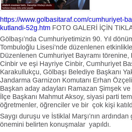
https://www.golbasitaraf.com/cumhuriyet-b
kutlandi-52g.htm
FOTO GALERİ İÇİN TIKLA
Gölbaşı’nda Cumhuriyetimizin 90. Yıl dönüm
Tombuloğlu Lisesi’nde düzenlenen etkinlikle
Düzenlenen Cumhuriyet Bayramı törenine
Cinbir ve eşi Hayriye Cinbir, Cumhuriyet B
Karakullukçu, Gölbaşı Belediye Başkanı Y
Jandarma Garnizon Komutanı Erhan Özçelik
Başkan aday adayları Ramazan Şimşek ve
İlçe Başkanı Mahmut Aksoy, siyasi parti temsil
öğretmenler, öğrenciler ve bir çok kişi katıld
Saygı duruşu ve İstiklal Marşı’nın ardında
önemini belirten konuşmalar yapıldı.