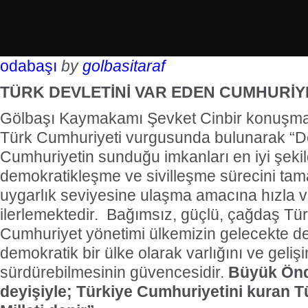
odabaşı
by
golbasitaraf
TÜRK DEVLETİNİ VAR EDEN CUMHURİY
Gölbaşı Kaymakamı Şevket Cinbir konuşma
Türk Cumhuriyeti vurgusunda bulunarak “Dev
Cumhuriyetin sunduğu imkanları en iyi şeki
demokratikleşme ve sivilleşme sürecini t
uygarlık seviyesine ulaşma amacına hızla ve
ilerlemektedir. Bağımsız, güçlü, çağdaş Tür
Cumhuriyet yönetimi ülkemizin gelecekte de
demokratik bir ülke olarak varlığını ve geliş
sürdürebilmesinin güvencesidir.
Büyük Önd
deyişiyle; Türkiye Cumhuriyetini kuran T