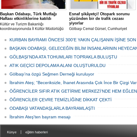
Başkan Odabaşı, Türk Mutfağı
Esnaf şikâyetçi! Otopark sorunu
Haftası etkinliklerine katıldı
yüzünden bir de trafik cezası
yiyorlar
Kültür ve Turizm Bakanlığı
koordinasyonunda İl Kültür Müdürlüğü
Gölbaşı Cemal Gürsel, Cumhuriyet
tarafından düzenlenen "Türk Mutfağı
Caddesi ve ara sokaklarda işyeri
Haftası" etkinlikleri Ankara'da devam
bulunan esnaf ve alışverişe gelen
KURBAN BAYRAMI ÖNCESİ 300'E YAKIN ÇALIŞANIN İŞİNE SON
ediyor.
vatandaşlar park cezaları yüzünden
canından bezdi.
BAŞKAN ODABAŞI, GELECEĞİN BİLİM İNSANLARININ HEYECA
GÖLBAŞI’NDA ATA TOHUMLARI TOPRAKLA BULUŞTU
ATIK GEÇİCİ DEPOLAMA ALANI OLUŞTURULDU
Gölbaşı'na özgü Seğmen Derneği kuruluyor
İbrahim Ateş; “Beceriksizle, İhanet Arasında Çok İnce Bir Çizgi Var
ÖĞRENCİLER SIFIR ATIK GETİRME MERKEZİ’NDE HEM EĞLE
ÖĞRENCİLER ÇEVRE TEMİZLİĞİNE DİKKAT ÇEKTİ
ODABAŞI VATANDAŞLARLA BAYRAMLAŞTI
İbrahim Ateş'ten bayram mesajı
|
Künye
eğitim haberleri