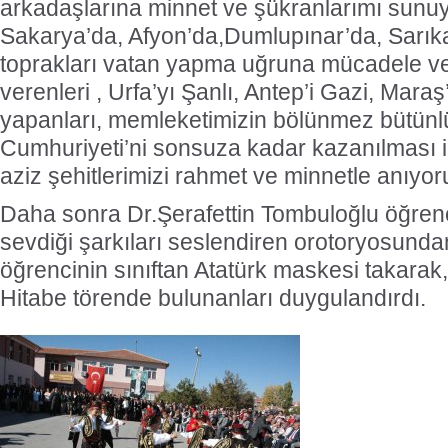
arkadaşlarına minnet ve şükranlarımı sunu
Sakarya’da, Afyon’da,Dumlupınar’da, Sarıka
toprakları vatan yapma uğruna mücadele ve
verenleri , Urfa’yı Şanlı, Antep’i Gazi, Mar
yapanları, memleketimizin bölünmez bütünlü
Cumhuriyeti’ni sonsuza kadar kazanılması iç
aziz şehitlerimizi rahmet ve minnetle anıyor
Daha sonra Dr.Şerafettin Tombuloğlu öğrenci
sevdiği şarkıları seslendiren orotoryosundan
öğrencinin sınıftan Atatürk maskesi takara
Hitabe törende bulunanları duygulandırdı.