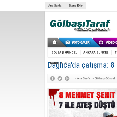
Ana Sayfa
Sitene Ekle
GÖLBAŞI GÜNCEL
ANKARA GÜNCEL
T
Dağlıca'da çatışma: 8 
KADIN AİLE
»
Ana Sayfa
»
Gölbaşı Güncel