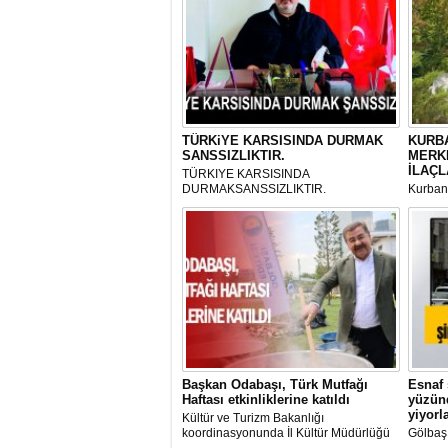
TÜRKiYE KARSISINDA DURMAK
KURBA
SANSSIZLIKTIR.
MERK
İLAÇL
TÜRKIYE KARSISINDA
DURMAKSANSSIZLIKTIR.
Kurbanl
ve Kes
mikrop
her gün
tarafın
Başkan Odabaşı, Türk Mutfağı
Esnaf 
Haftası etkinliklerine katıldı
yüzünd
yiyorl
Kültür ve Turizm Bakanlığı
koordinasyonunda İl Kültür Müdürlüğü
Gölbaş