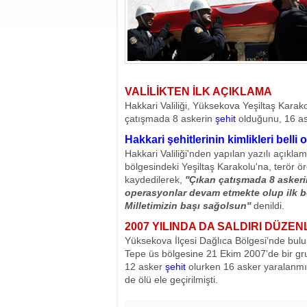
VALİLİKTEN İLK AÇIKLAMA
Hakkari Valiliği, Yüksekova Yeşiltaş Karako
çatışmada 8 askerin
şehit
olduğunu, 16 ask
Hakkari şehitlerinin kimlikleri belli 
Hakkari Valiliği'nden yapılan yazılı açıkl
bölgesindeki Yeşiltaş Karakolu'na, terör ö
kaydedilerek,
''Çıkan çatışmada 8 asker
operasyonlar devam etmekte olup ilk b
Milletimizin başı sağolsun''
denildi.
2007 YILINDA DA SALDIRI DÜZEN
Yüksekova İlçesi Dağlıca Bölgesi’nde bul
Tepe üs bölgesine 21 Ekim 2007’de bir gr
12 asker
şehit
olurken 16 asker yaralanmış
de ölü ele geçirilmişti.