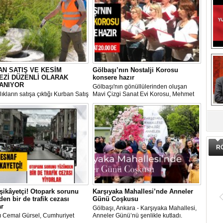
N SATIŞ VE KESİM
Gölbaşı’nın Nostalji Korosu
EZİ DÜZENLİ OLARAK
konsere hazır
ANIYOR
Gölbaşı'nın gönüllülerinden oluşan
ıkların satışa çıktığı Kurban Satış
Mavi Çizgi Sanat Evi Korosu, Mehmet
im Merkezi, haşere ve
Akif Ersoy Kültür Merkezi’nde vereceği
ların önüne geçilmesi amacıyla
konsere hızır.
DA
 Gölbaşı Belediyesi ekipleri
dan düzenli olarak ilaçlanıyor.
R
şikâyetçi! Otopark sorunu
Karşıyaka Mahallesi’nde Anneler
en bir de trafik cezası
Günü Coşkusu
ar
Gölbaşı, Ankara - Karşıyaka Mahallesi,
ı Cemal Gürsel, Cumhuriyet
Anneler Günü’nü şenlikle kutladı.