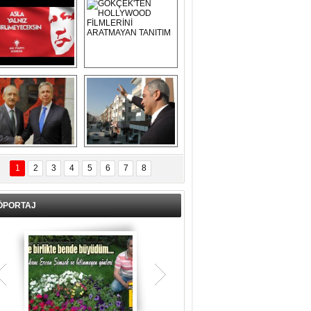
Asla Yalnız 
GÖKÇEK'TEN 
Yürümeyeceksin 
HOLLYWOOD 
Uzun Adam
FİLMLERİNİ 
ARATMAYAN 
TANITIM
L İÇERİ ZÜBÜK!
ERCAN ŞİMŞEK 
GÖLBAŞI'NDA 
1
2
3
4
5
6
7
8
KASIRGA ETKİSİ 
YARATTI !
ÖPORTAJ
Teşrik tekbiri nedir? Ne anlama gelir?
Kurban Bayramının arefe günü sabah
namazından itibaren bayramın