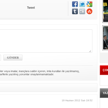
Tweet
K
ÇO
er veya imalar, inançlara saldırı içeren, imla kuralları ile yazılmamış,
arflerle yazılmış yorumlar onaylanmamaktadır.
YA
19 Haziran 2012 Salı 19:52