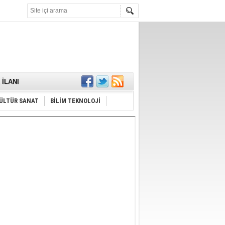
KARŞILANDI
İLANI
ldı
or
ÜLTÜR SANAT
BİLİM TEKNOLOJİ
Hayrı
MAMALIDIR.
nda
RDI!