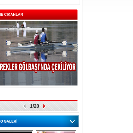
NE ÇIKANLAR
1/20
O GALERİ