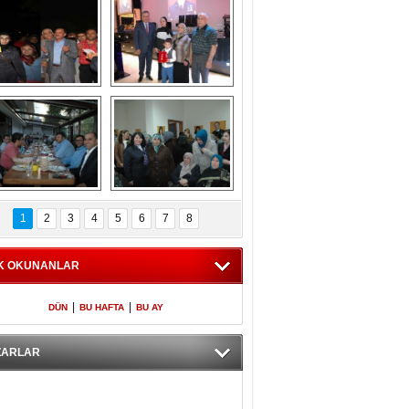
Gölbaşı GAZZE 
Kaymakamlıktan 
İÇİN YÜRÜDÜ
iftar yemeği
aymakamlıktan 
NERGÜL 
iftar yemeği
YILDIRIM SEÇİM 
1
2
3
4
5
6
7
8
BÜROSUNU AÇTI
K OKUNANLAR
|
|
DÜN
BU HAFTA
BU AY
ZARLAR