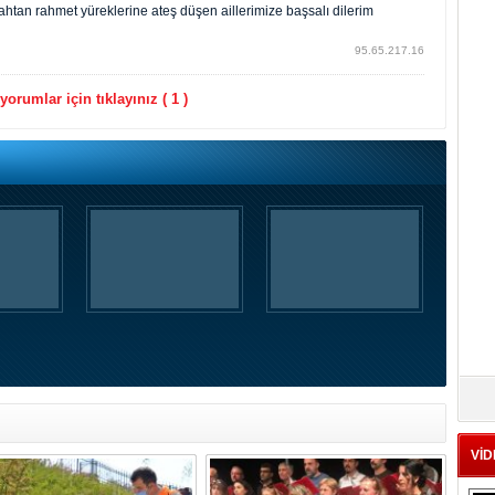
lahtan rahmet yüreklerine ateş düşen aillerimize başsalı dilerim
95.65.217.16
orumlar için tıklayınız ( 1 )
VİD