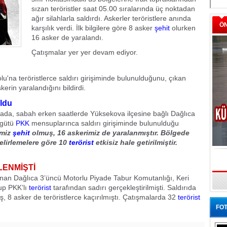
sızan teröristler saat 05.00 sıralarında üç noktadan
ağır silahlarla saldırdı. Askerler teröristlere anında
Ö
karşılık verdi. İlk bilgilere göre 8 asker
şehit
olurken
16 asker de yaralandı.
Çatışmalar yer yer devam ediyor.
lu'na teröristlerce saldırı girişiminde bulunulduğunu, çıkan
erin yaralandığını bildirdi.
oldu
amada, sabah erken saatlerde Yüksekova ilçesine bağlı Dağlıca
rgütü
PKK
mensuplarınca saldırı girişiminde bulunulduğu
imiz
şehit
olmuş, 16 askerimiz de yaralanmıştır. Bölgede
elirlemelere göre 10
terörist
etkisiz hale getirilmiştir.
LENMİŞTİ
unan Dağlıca 3’üncü Motorlu Piyade Tabur Komutanlığı, Keri
up PKK’lı
terörist
tarafından sadırı gerçekleştirilmişti. Saldırıda
, 8 asker de teröristlerce kaçırılmıştı. Çatışmalarda 32
terörist
FOT