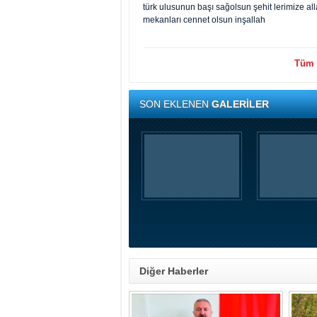
türk ulusunun başı sağolsun şehit lerimize al
mekanları cennet olsun inşallah
Tüm y
SON EKLENEN
GALERİLER
Diğer Haberler