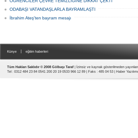
ÖĞRENCİLER ÇEVRE TEMİZLİĞİNE DİKKAT ÇEKTİ
ODABAŞI VATANDAŞLARLA BAYRAMLAŞTI
İbrahim Ateş'ten bayram mesajı
|
Künye
eğitim haberleri
Tüm Hakları Saklıdır © 2008 Gölbaşı Taraf
| İzinsiz ve kaynak gösterilmeden yayınla
Tel : 0312 484 23 84 0541 200 20 19 0533 966 12 89 | Faks : 485 04 53 |
Haber Yazılımı