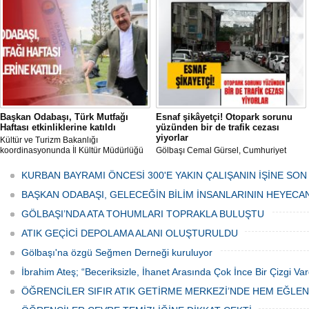
mikropların önüne geçilmesi amacıyla
her gün Gölbaşı Belediyesi ekipleri
tarafından düzenli olarak ilaçlanıyor.
Başkan Odabaşı, Türk Mutfağı
Esnaf şikâyetçi! Otopark sorunu
Haftası etkinliklerine katıldı
yüzünden bir de trafik cezası
yiyorlar
Kültür ve Turizm Bakanlığı
koordinasyonunda İl Kültür Müdürlüğü
Gölbaşı Cemal Gürsel, Cumhuriyet
tarafından düzenlenen "Türk Mutfağı
Caddesi ve ara sokaklarda işyeri
Haftası" etkinlikleri Ankara'da devam
bulunan esnaf ve alışverişe gelen
KURBAN BAYRAMI ÖNCESİ 300'E YAKIN ÇALIŞANIN İŞİNE SON
ediyor.
vatandaşlar park cezaları yüzünden
canından bezdi.
BAŞKAN ODABAŞI, GELECEĞİN BİLİM İNSANLARININ HEYECA
GÖLBAŞI’NDA ATA TOHUMLARI TOPRAKLA BULUŞTU
ATIK GEÇİCİ DEPOLAMA ALANI OLUŞTURULDU
Gölbaşı'na özgü Seğmen Derneği kuruluyor
İbrahim Ateş; “Beceriksizle, İhanet Arasında Çok İnce Bir Çizgi Var
ÖĞRENCİLER SIFIR ATIK GETİRME MERKEZİ’NDE HEM EĞLE