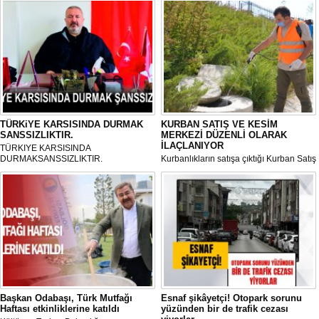
TÜRKiYE KARSISINDA DURMAK
KURBAN SATIŞ VE KESİM
SANSSIZLIKTIR.
MERKEZİ DÜZENLİ OLARAK
İLAÇLANIYOR
TÜRKIYE KARSISINDA
DURMAKSANSSIZLIKTIR.
Kurbanlıkların satışa çıktığı Kurban Satış
ve Kesim Merkezi, haşere ve
mikropların önüne geçilmesi amacıyla
her gün Gölbaşı Belediyesi ekipleri
tarafından düzenli olarak ilaçlanıyor.
Başkan Odabaşı, Türk Mutfağı
Esnaf şikâyetçi! Otopark sorunu
Haftası etkinliklerine katıldı
yüzünden bir de trafik cezası