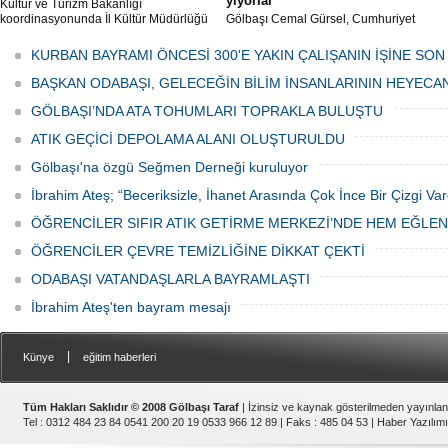
yiyorlar
Kültür ve Turizm Bakanlığı
koordinasyonunda İl Kültür Müdürlüğü
Gölbaşı Cemal Gürsel, Cumhuriyet
tarafından düzenlenen "Türk Mutfağı
Caddesi ve ara sokaklarda işyeri
Haftası" etkinlikleri Ankara'da devam
bulunan esnaf ve alışverişe gelen
KURBAN BAYRAMI ÖNCESİ 300'E YAKIN ÇALIŞANIN İŞİNE SON
ediyor.
vatandaşlar park cezaları yüzünden
canından bezdi.
BAŞKAN ODABAŞI, GELECEĞİN BİLİM İNSANLARININ HEYECA
GÖLBAŞI’NDA ATA TOHUMLARI TOPRAKLA BULUŞTU
ATIK GEÇİCİ DEPOLAMA ALANI OLUŞTURULDU
Gölbaşı'na özgü Seğmen Derneği kuruluyor
İbrahim Ateş; “Beceriksizle, İhanet Arasında Çok İnce Bir Çizgi Var
ÖĞRENCİLER SIFIR ATIK GETİRME MERKEZİ’NDE HEM EĞLE
ÖĞRENCİLER ÇEVRE TEMİZLİĞİNE DİKKAT ÇEKTİ
ODABAŞI VATANDAŞLARLA BAYRAMLAŞTI
İbrahim Ateş'ten bayram mesajı
|
Künye
eğitim haberleri
Tüm Hakları Saklıdır © 2008 Gölbaşı Taraf
| İzinsiz ve kaynak gösterilmeden yayınla
Tel : 0312 484 23 84 0541 200 20 19 0533 966 12 89 | Faks : 485 04 53 |
Haber Yazılımı