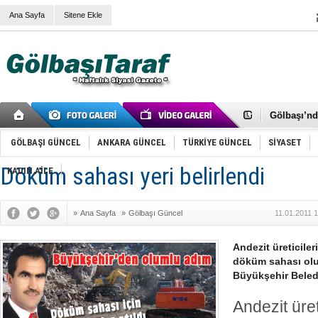
Ana Sayfa
Sitene Ekle
RIZA KAY
ANKARA V
Gölbaşı’nd
Cemal Gürs
Samet Kesk
GÖLBAŞI GÜNCEL
ANKARA GÜNCEL
TÜRKİYE GÜNCEL
SİYASET
FAİZ ORAN
OLİMPİK 
Döküm sahası yeri belirlendi
KADIN AİLE
SÖZ YERİ
TÜRKİYE (T
SPOR KLU
»
Ana Sayfa
»
Gölbaşı Güncel
11.01.2011 
Mikail Arı
RECEP TA
ODABAŞI’N
Andezit üreticiler
Gölbaşı Be
döküm sahası olu
İNCEK PAR
Büyükşehir Beledi
Andezit üret