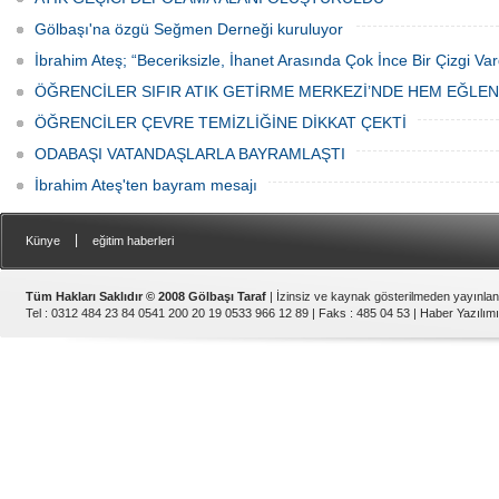
Gölbaşı'na özgü Seğmen Derneği kuruluyor
İbrahim Ateş; “Beceriksizle, İhanet Arasında Çok İnce Bir Çizgi Var
ÖĞRENCİLER SIFIR ATIK GETİRME MERKEZİ’NDE HEM EĞLE
ÖĞRENCİLER ÇEVRE TEMİZLİĞİNE DİKKAT ÇEKTİ
ODABAŞI VATANDAŞLARLA BAYRAMLAŞTI
İbrahim Ateş'ten bayram mesajı
|
Künye
eğitim haberleri
Tüm Hakları Saklıdır © 2008 Gölbaşı Taraf
| İzinsiz ve kaynak gösterilmeden yayınla
Tel : 0312 484 23 84 0541 200 20 19 0533 966 12 89 | Faks : 485 04 53 |
Haber Yazılımı