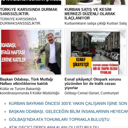
TÜRKiYE KARSISINDA DURMAK
KURBAN SATIŞ VE KESİM
SANSSIZLIKTIR.
MERKEZİ DÜZENLİ OLARAK
İLAÇLANIYOR
TÜRKIYE KARSISINDA
DURMAKSANSSIZLIKTIR.
Kurbanlıkların satışa çıktığı Kurban Satış
ve Kesim Merkezi, haşere ve
mikropların önüne geçilmesi amacıyla
her gün Gölbaşı Belediyesi ekipleri
tarafından düzenli olarak ilaçlanıyor.
Başkan Odabaşı, Türk Mutfağı
Esnaf şikâyetçi! Otopark sorunu
Haftası etkinliklerine katıldı
yüzünden bir de trafik cezası
yiyorlar
Kültür ve Turizm Bakanlığı
koordinasyonunda İl Kültür Müdürlüğü
Gölbaşı Cemal Gürsel, Cumhuriyet
tarafından düzenlenen "Türk Mutfağı
Caddesi ve ara sokaklarda işyeri
Haftası" etkinlikleri Ankara'da devam
bulunan esnaf ve alışverişe gelen
KURBAN BAYRAMI ÖNCESİ 300'E YAKIN ÇALIŞANIN İŞİNE SON
ediyor.
vatandaşlar park cezaları yüzünden
canından bezdi.
BAŞKAN ODABAŞI, GELECEĞİN BİLİM İNSANLARININ HEYECA
GÖLBAŞI’NDA ATA TOHUMLARI TOPRAKLA BULUŞTU
ATIK GEÇİCİ DEPOLAMA ALANI OLUŞTURULDU