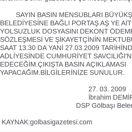
SAYIN BASIN MENSUBLARI BÜYÜKŞ
BELEDİYESİNE BAĞLI PORTAŞ AŞ YE AİT
YOLSUZLUK DOSYASINI DEKONT ÖDEM
SÖZLEŞMESİ VE ŞİKAYETÇİNİN MEKTUBU
SAAT 13.30 DA YANİ 27.03.2009 TARİHİ
ADLİYESİNDE CUMHURİYET SAVCILIĞI'N
EDECEĞİM.ÇIKIŞTA BASIN AÇIKLAMASI
YAPACAĞIM.BİLGİLERİNİZE SUNULUR.
27. 03. 2009
İbrahim DEMİ
DSP Gölbaşı Bele
KAYNAK:golbasigazetesi.com