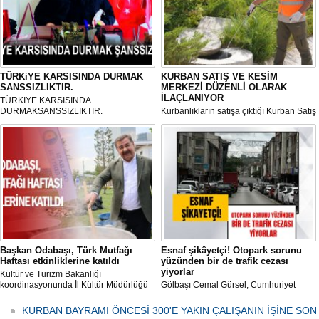
TÜRKiYE KARSISINDA DURMAK
KURBAN SATIŞ VE KESİM
SANSSIZLIKTIR.
MERKEZİ DÜZENLİ OLARAK
İLAÇLANIYOR
TÜRKIYE KARSISINDA
DURMAKSANSSIZLIKTIR.
Kurbanlıkların satışa çıktığı Kurban Satış
ve Kesim Merkezi, haşere ve
mikropların önüne geçilmesi amacıyla
her gün Gölbaşı Belediyesi ekipleri
tarafından düzenli olarak ilaçlanıyor.
Başkan Odabaşı, Türk Mutfağı
Esnaf şikâyetçi! Otopark sorunu
Haftası etkinliklerine katıldı
yüzünden bir de trafik cezası
yiyorlar
Kültür ve Turizm Bakanlığı
koordinasyonunda İl Kültür Müdürlüğü
Gölbaşı Cemal Gürsel, Cumhuriyet
tarafından düzenlenen "Türk Mutfağı
Caddesi ve ara sokaklarda işyeri
Haftası" etkinlikleri Ankara'da devam
bulunan esnaf ve alışverişe gelen
KURBAN BAYRAMI ÖNCESİ 300'E YAKIN ÇALIŞANIN İŞİNE SON
ediyor.
vatandaşlar park cezaları yüzünden