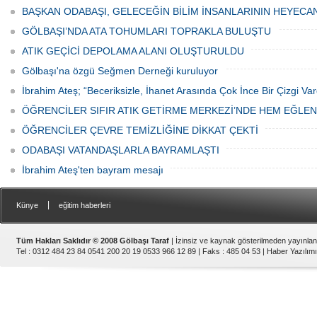
canından bezdi.
BAŞKAN ODABAŞI, GELECEĞİN BİLİM İNSANLARININ HEYECA
GÖLBAŞI’NDA ATA TOHUMLARI TOPRAKLA BULUŞTU
ATIK GEÇİCİ DEPOLAMA ALANI OLUŞTURULDU
Gölbaşı'na özgü Seğmen Derneği kuruluyor
İbrahim Ateş; “Beceriksizle, İhanet Arasında Çok İnce Bir Çizgi Var
ÖĞRENCİLER SIFIR ATIK GETİRME MERKEZİ’NDE HEM EĞLE
ÖĞRENCİLER ÇEVRE TEMİZLİĞİNE DİKKAT ÇEKTİ
ODABAŞI VATANDAŞLARLA BAYRAMLAŞTI
İbrahim Ateş'ten bayram mesajı
|
Künye
eğitim haberleri
Tüm Hakları Saklıdır © 2008 Gölbaşı Taraf
| İzinsiz ve kaynak gösterilmeden yayınla
Tel : 0312 484 23 84 0541 200 20 19 0533 966 12 89 | Faks : 485 04 53 |
Haber Yazılımı