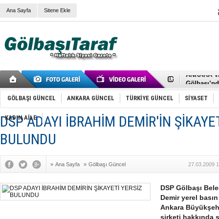
Ana Sayfa
Sitene Ekle
RIZA KAY
ANKARA V
Gölbaşı’nd
Cemal Gürs
Samet Kesk
GÖLBAŞI GÜNCEL
ANKARA GÜNCEL
TÜRKİYE GÜNCEL
SİYASET
FAİZ ORAN
OLİMPİK 
DSP ADAYI İBRAHİM DEMİR'İN ŞİKAYET
KADIN AİLE
SÖZ YERİ
TÜRKİYE (T
BULUNDU
SPOR KLU
Mikail Arı
RECEP TA
»
Ana Sayfa
»
Gölbaşı Güncel
27.03.2009 1
ODABAŞI’N
Gölbaşı Be
İNCEK PAR
DSP Gölbaşı Bele
Demir yerel basın
Ankara Büyükşehi
şirketi hakkında