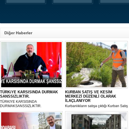
Diğer Haberler
TÜRKiYE KARSISINDA DURMAK
KURBAN SATIŞ VE KESİM
SANSSIZLIKTIR.
MERKEZİ DÜZENLİ OLARAK
İLAÇLANIYOR
TÜRKIYE KARSISINDA
DURMAKSANSSIZLIKTIR.
Kurbanlıkların satışa çıktığı Kurban Satış
ve Kesim Merkezi, haşere ve
mikropların önüne geçilmesi amacıyla
her gün Gölbaşı Belediyesi ekipleri
tarafından düzenli olarak ilaçlanıyor.