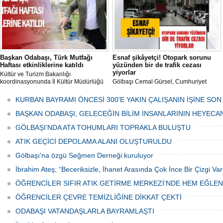
Başkan Odabaşı, Türk Mutfağı
Esnaf şikâyetçi! Otopark sorunu
Haftası etkinliklerine katıldı
yüzünden bir de trafik cezası
yiyorlar
Kültür ve Turizm Bakanlığı
koordinasyonunda İl Kültür Müdürlüğü
Gölbaşı Cemal Gürsel, Cumhuriyet
tarafından düzenlenen "Türk Mutfağı
Caddesi ve ara sokaklarda işyeri
Haftası" etkinlikleri Ankara'da devam
bulunan esnaf ve alışverişe gelen
KURBAN BAYRAMI ÖNCESİ 300'E YAKIN ÇALIŞANIN İŞİNE SON
ediyor.
vatandaşlar park cezaları yüzünden
canından bezdi.
BAŞKAN ODABAŞI, GELECEĞİN BİLİM İNSANLARININ HEYECA
GÖLBAŞI’NDA ATA TOHUMLARI TOPRAKLA BULUŞTU
ATIK GEÇİCİ DEPOLAMA ALANI OLUŞTURULDU
Gölbaşı'na özgü Seğmen Derneği kuruluyor
İbrahim Ateş; “Beceriksizle, İhanet Arasında Çok İnce Bir Çizgi Var
ÖĞRENCİLER SIFIR ATIK GETİRME MERKEZİ’NDE HEM EĞLE
ÖĞRENCİLER ÇEVRE TEMİZLİĞİNE DİKKAT ÇEKTİ
ODABAŞI VATANDAŞLARLA BAYRAMLAŞTI