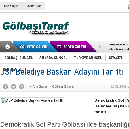
Ana Sayfa
Sitene Ekle
RIZA KAY
ANKARA V
Gölbaşı’nd
Cemal Gürs
Samet Kesk
GÖLBAŞI GÜNCEL
ANKARA GÜNCEL
TÜRKİYE GÜNCEL
SİYASET
FAİZ ORAN
OLİMPİK 
DSP Belediye Başkan Adayını Tanıttı
KADIN AİLE
SÖZ YERİ
TÜRKİYE (T
SPOR KLU
»
Ana Sayfa
»
Gölbaşı Güncel
25.01.2009 1
Mikail Arı
RECEP TA
ODABAŞI’N
Demokratik Sol Pa
Gölbaşı Be
Belediye başkan a
İNCEK PAR
tanıttı.
Demokratik Sol Parti Gölbaşı ilçe başkanlı