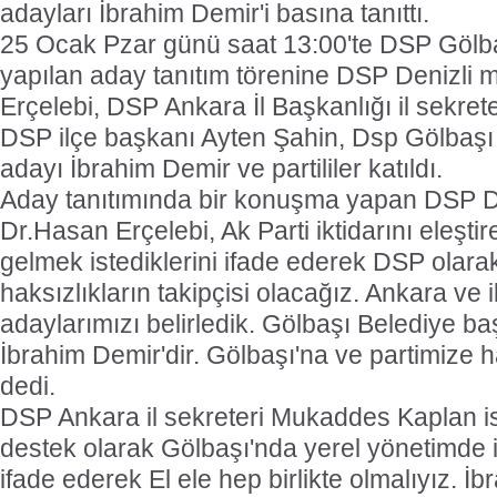
adayları İbrahim Demir'i basına tanıttı.
25 Ocak Pzar günü saat 13:00'te DSP Gölba
yapılan aday tanıtım törenine DSP Denizli mi
Erçelebi, DSP Ankara İl Başkanlığı il sekre
DSP ilçe başkanı Ayten Şahin, Dsp Gölbaşı
adayı İbrahim Demir ve partililer katıldı.
Aday tanıtımında bir konuşma yapan DSP Den
Dr.Hasan Erçelebi, Ak Parti iktidarını eleştire
gelmek istediklerini ifade ederek DSP olara
haksızlıkların takipçisi olacağız. Ankara ve i
adaylarımızı belirledik. Gölbaşı Belediye 
İbrahim Demir'dir. Gölbaşı'na ve partimize ha
dedi.
DSP Ankara il sekreteri Mukaddes Kaplan i
destek olarak Gölbaşı'nda yerel yönetimde ik
ifade ederek El ele hep birlikte olmalıyız. İ