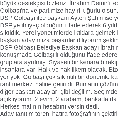
büyük destekçisi bizleriz. İbrahim Demir'i t
Gölbaşı'na ve partimize hayırlı uğurlu olsun.
DSP Gölbaşı ilçe başkanı Ayten Şahin ise y
DSP'ye ihtiyaç olduğunu ifade ederek 6 yıld
sıkıldık. Yerel yönetimlerde iktidara gelmek 
başkan adayımıza başarılar diliyorum şekli
DSP Gölbaşı Belediye Başkan adayı İbrahim
konuşmada Gölbaşı'lı olduğunu ifade ederek
gruplara ayrılmış. Siyaseti bir kenara bırakı
insanlara var. Halk ve hak ilkem olacak. Biz
yer yok. Gölbaşı çok sıkıntılı bir dönemle ka
rant merkezi haline getirildi. Bunların çözü
diğer başkan adayları gibi değilim. Seçimde
açıklıyorum. 2 evim, 2 arabam, bankada da 
Herkes malının hesabını versin dedi.
Aday tanıtım töreni hatıra fotoğrafının çektir