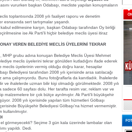
asını vururken başkan Odabaşı, mecliste yapılan konuşmaların
Ö
clis toplantısında 2008 yılı faaliyet raporu ve denetim
 esnasında sert tartışmalar yaşandı.
kabul edilmesine karşın, başkan Odabaşı tarafından Oy birliği
geçirilmesine ise Ak Parti'li hiçbir belediye meclis üyesi itiraz
 ONAY VEREN BELEDİYE MECLİS ÜYELERİNİ TEKRAR
n, MHP grubu adına konuşan Belediye Meclis Üyesi Mehmet
lediye meclis üyelerini tekrar gönülden kutladığını ifade ederek
e meclis üyelerinin vermiş olduğu doğru karar, hesaplar
aşı Belediyesi tarafından 2008 yılı içerisinde arsa satılacağı
z ama çalışmıyordu. Bunu fotoğraflarla da kanıtladık. İhalelerde
ve ihalelerde uzman bilir kişi olmadığı görülmektedir. 2008 yılı
 sadece 60 sayfası dolu. Her tarafta resim var, reklam var ve
tip malzemelere bir çok bütçe ayrılmıştır. Ak Parti'li büyükşehir
şüyor. 2008 yılı içerisinde yapılan tüm hizmetleri Gölbaşı
 içerisinde Büyükşehir Belediyesi Gölbaşı'na hizmet vermemiştir.
 kullanılmıştır.
DI
FOT
ğer el görmeyecekti? Seçime 3 gün kala üzerinde lambalar olan
ımı yapıldı. Dedi.