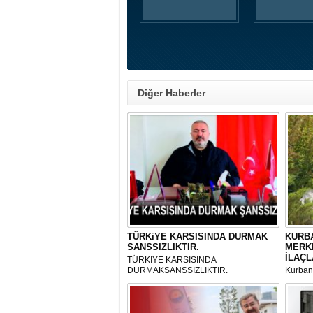
Diğer Haberler
TÜRKiYE KARSISINDA DURMAK
KURBA
SANSSIZLIKTIR.
MERK
İLAÇL
TÜRKIYE KARSISINDA
DURMAKSANSSIZLIKTIR.
Kurbanl
ve Kes
mikrop
her gün
tarafın