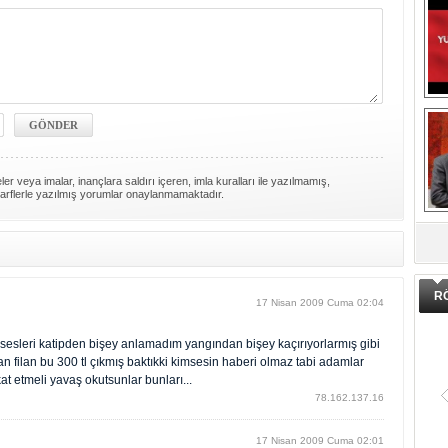
er veya imalar, inançlara saldırı içeren, imla kuralları ile yazılmamış,
arflerle yazılmış yorumlar onaylanmamaktadır.
DA
R
17 Nisan 2009 Cuma 02:04
im sesleri katipden bişey anlamadım yangından bişey kaçırıyorlarmış gibi
lan filan bu 300 tl çıkmış baktıkki kimsesin haberi olmaz tabi adamlar
kkat etmeli yavaş okutsunlar bunları...
78.162.137.16
17 Nisan 2009 Cuma 02:01