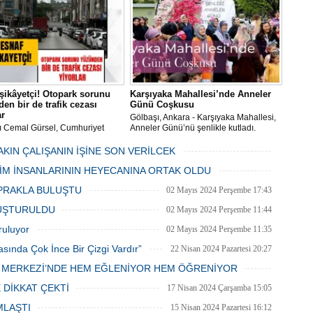
şikâyetçi! Otopark sorunu
Karşıyaka Mahallesi’nde Anneler
en bir de trafik cezası
Günü Coşkusu
ar
Gölbaşı, Ankara - Karşıyaka Mahallesi,
ı Cemal Gürsel, Cumhuriyet
Anneler Günü’nü şenlikle kutladı.
 ve ara sokaklarda işyeri
Mahalle muhtarı Gülay Candemir’in
 esnaf ve alışverişe gelen
öncülüğünde düzenlenen 1. Karşıyaka
AKIN ÇALIŞANIN İŞİNE SON VERİLCEK
şlar park cezaları yüzünden
mahallesi şenliği anneler günü etkinliği
06 Mayıs 2024 Pazartesi 15:47
LİM İNSANLARININ HEYECANINA ORTAK OLDU
an bezdi.
06 Mayıs 2024 Pazartesi 15:31
PRAKLA BULUŞTU
02 Mayıs 2024 Perşembe 17:43
LUŞTURULDU
02 Mayıs 2024 Perşembe 11:44
ruluyor
02 Mayıs 2024 Perşembe 11:35
asında Çok İnce Bir Çizgi Vardır”
22 Nisan 2024 Pazartesi 20:27
E MERKEZİ’NDE HEM EĞLENİYOR HEM ÖĞRENİYOR
20 Nisan 2024 Cumartesi 15:26
 DİKKAT ÇEKTİ
17 Nisan 2024 Çarşamba 15:05
MLAŞTI
15 Nisan 2024 Pazartesi 16:12