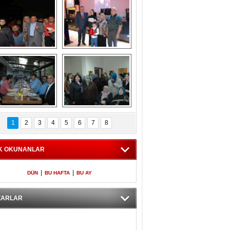
Gölbaşı GAZZE 
Kaymakamlıktan 
İÇİN YÜRÜDÜ
iftar yemeği
aymakamlıktan 
NERGÜL 
iftar yemeği
YILDIRIM SEÇİM 
1
2
3
4
5
6
7
8
BÜROSUNU AÇTI
K OKUNANLAR
|
|
DÜN
BU HAFTA
BU AY
ZARLAR