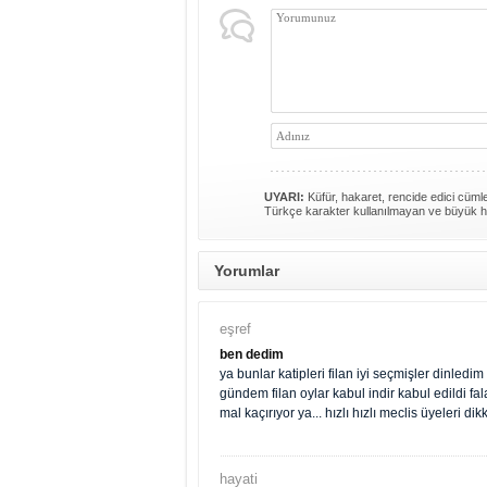
UYARI:
Küfür, hakaret, rencide edici cümlel
Türkçe karakter kullanılmayan ve büyük h
Yorumlar
eşref
ben dedim
ya bunlar katipleri filan iyi seçmişler dinled
gündem filan oylar kabul indir kabul edildi fa
mal kaçırıyor ya... hızlı hızlı meclis üyeleri di
hayati