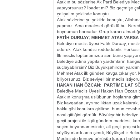
Atak'ın bu sözlerine Ak Parti Belediye Mecl
yapıyorsunuz? İbadet mi? Biz geçmişe çal
çalışalım şeklinde konuştu.
Atak sözlerine şu şekilde konuştu; Allahı
yapmaz. Ama maalesef görüldü bu. Nerede
boynumun borcudur. Grup kararı almadığım
FATİH DURUAY; MEHMET ATAK VARSA 
Belediye meclis üyesi Fatih Duruay, meclis
ederek  Atak kendisi reddedebilir. Herkes
İlk meclis toplantımızda sen bunu yapıyors
Belediye adına yapılan yardımların hangisi
suçlayabilirsin? Biz Büyükşehirden yardım
Mehmet Atak ilk günden kavga çıkarıyor. Me
biliyorsunuz. Biz seviyeli bir meclis istiyo
HAKAN HAN ÖZCAN;  PARTİME LAF S
Belediye Meclis Üyesi Hakan Han Özcan b
Atak'ın konuşma uslübunun hoşlarına gitme
Biz kavgadan, ayrımcılıktan uzak kalarak, 
hakkı gibi konulara girilirse, bunun cevabın
nasıl gittiğini gördük. Büyükşehir belediye
geçit projesi ile ilgili gündem maddesi,
seçim beyannamesinde, alt geçit projesi k
söylüyorlardı ama şimdi, Büyükşehir Beledi
Meclisinde konuyu görüşüp karara bağlarız