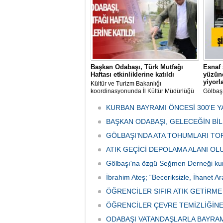
Başkan Odabaşı, Türk Mutfağı
Esnaf 
Haftası etkinliklerine katıldı
yüzünd
yiyorl
Kültür ve Turizm Bakanlığı
koordinasyonunda İl Kültür Müdürlüğü
Gölbaş
tarafından düzenlenen "Türk Mutfağı
Caddesi
Haftası" etkinlikleri Ankara'da devam
bulunan
KURBAN BAYRAMI ÖNCESİ 300'E Y
ediyor.
vatanda
BAŞKAN ODABAŞI, GELECEĞİN Bİ
canınd
GÖLBAŞI’NDA ATA TOHUMLARI TO
ATIK GEÇİCİ DEPOLAMA ALANI O
Gölbaşı'na özgü Seğmen Derneği ku
İbrahim Ateş; “Beceriksizle, İhanet Ar
ÖĞRENCİLER SIFIR ATIK GETİRM
ÖĞRENCİLER ÇEVRE TEMİZLİĞİNE
ODABAŞI VATANDAŞLARLA BAYRA