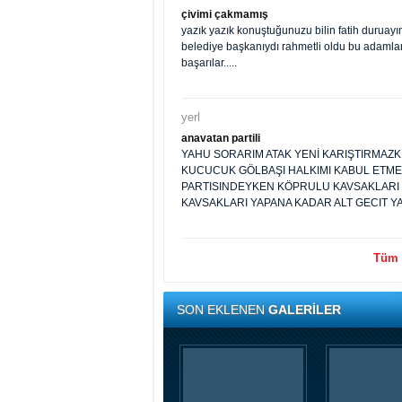
çivimi çakmamış
yazık yazık konuştuğunuzu bilin fatih duruayı
belediye başkanıydı rahmetli oldu bu adamları
başarılar.....
yerl
anavatan partili
YAHU SORARIM ATAK YENİ KARIŞTIRMAZK
KUCUCUK GÖLBAŞI HALKIMI KABUL ETMES
PARTISINDEYKEN KÖPRULU KAVSAKLARI 
KAVSAKLARI YAPANA KADAR ALT GECIT
Tüm y
SON EKLENEN
GALERİLER