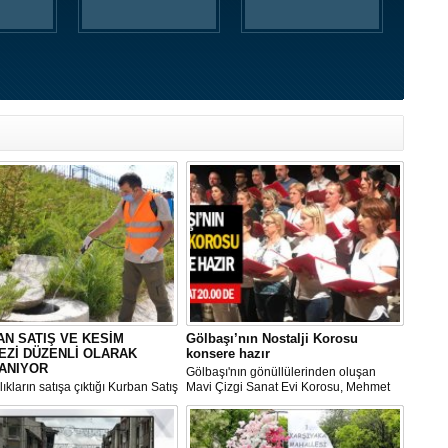
N SATIŞ VE KESİM
Gölbaşı’nın Nostalji Korosu
EZİ DÜZENLİ OLARAK
konsere hazır
ANIYOR
Gölbaşı'nın gönüllülerinden oluşan
ıkların satışa çıktığı Kurban Satış
Mavi Çizgi Sanat Evi Korosu, Mehmet
im Merkezi, haşere ve
Akif Ersoy Kültür Merkezi’nde vereceği
ların önüne geçilmesi amacıyla
konsere hızır.
 Gölbaşı Belediyesi ekipleri
dan düzenli olarak ilaçlanıyor.