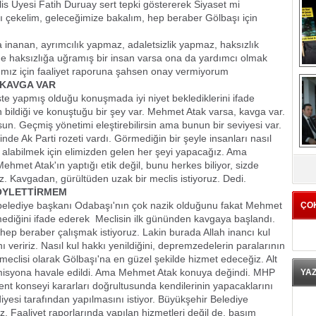
is Üyesi Fatih Duruay sert tepki göstererek Siyaset mi
ı çekelim, geleceğimize bakalım, hep beraber Gölbaşı için
na inanan, ayrımcılık yapmaz, adaletsizlik yapmaz, haksızlık
 haksızlığa uğramış bir insan varsa ona da yardımcı olmak
ız için faaliyet raporuna şahsen onay vermiyorum
KAVGA VAR
te yapmış olduğu konuşmada iyi niyet beklediklerini ifade
in bildiği ve konuştuğu bir şey var. Mehmet Atak varsa, kavga var.
un. Geçmiş yönetimi eleştirebilirsin ama bunun bir seviyesi var.
nde Ak Parti rozeti vardı. Görmediğin bir şeyle insanları nasıl
 alabilmek için elimizden gelen her şeyi yapacağız. Ama
K
hmet Atak'ın yaptığı etik değil, bunu herkes biliyor, sizde
ruz. Kavgadan, gürültüden uzak bir meclis istiyoruz. Dedi.
ÖYLETTİRMEM
elediye başkanı Odabaşı'nın çok nazik olduğunu fakat Mehmet
ÇO
diğini ifade ederek  Meclisin ilk gününden kavgaya başlandı.
hep beraber çalışmak istiyoruz. Lakin burada Allah inancı kul
ı veririz. Nasıl kul hakkı yenildiğini, depremzedelerin paralarının
 meclisi olarak Gölbaşı'na en güzel şekilde hizmet edeceğiz. Alt
 komisyona havale edildi. Ama Mehmet Atak konuya değindi. MHP
YA
ent konseyi kararları doğrultusunda kendilerinin yapacaklarını
yesi tarafından yapılmasını istiyor. Büyükşehir Belediye
. Faaliyet raporlarında yapılan hizmetleri değil de, basım