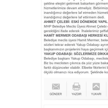
şekline eleştiri getirmek bakarken görmem
hizmetlerimize devam etmeliyiz. Birbirimi
inandığımız değerlere laf etmeden hizmet
inandığımız değerlere laf ettirmem dedi.
AHMET ÇELEBİ: ESKİ DÖNEMDE YAPI
MHP Belediye Meclis Üyesi Ahmet Çelebi
gerektiğini ifade ederek  İhalelerimiz şeffa
HAMİT MERMER ODABAŞI HERKESİ K
Belediye meclis üyesi Hamit Mermer, bel
sözleri tekrar ederek Yakup Odabaşı ayrı
başkanımızın projelerini haya geçirmek içi
YAKUP ODABAŞI: SÖZLERİMİZE DİKK
Belediye başkanı Yakup Odabaşı, mecliste
Biz bu meclisten çıkınca da yüz yüze bak
farklı düşünceler olabilir. Elbette fikirler
ölçülü olmanızı rica ediyorum. Şeklinde k