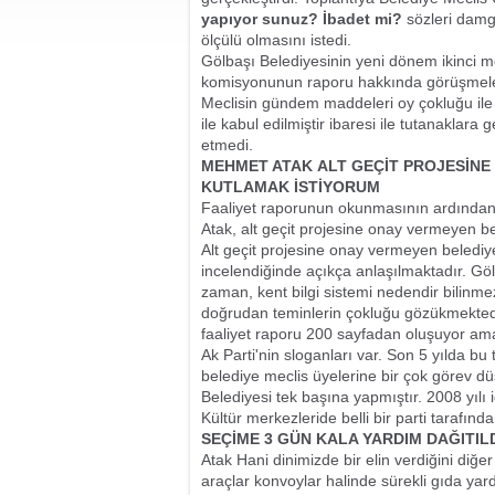
yapıyor sunuz? İbadet mi?
sözleri damg
ölçülü olmasını istedi.
Gölbaşı Belediyesinin yeni dönem ikinci me
komisyonunun raporu hakkında görüşmeler
Meclisin gündem maddeleri oy çokluğu ile 
ile kabul edilmiştir ibaresi ile tutanaklara 
etmedi.
MEHMET ATAK ALT GEÇİT PROJESİNE
KUTLAMAK İSTİYORUM
Faaliyet raporunun okunmasının ardında
Atak, alt geçit projesine onay vermeyen be
Alt geçit projesine onay vermeyen belediy
incelendiğinde açıkça anlaşılmaktadır. Gölb
zaman, kent bilgi sistemi nedendir bilinme
doğrudan teminlerin çokluğu gözükmektedir 
faaliyet raporu 200 sayfadan oluşuyor ama
Ak Parti'nin sloganları var. Son 5 yılda bu 
belediye meclis üyelerine bir çok görev dü
Belediyesi tek başına yapmıştır. 2008 yılı
Kültür merkezleride belli bir parti tarafından
SEÇİME 3 GÜN KALA YARDIM DAĞITIL
Atak Hani dinimizde bir elin verdiğini di
araçlar konvoylar halinde sürekli gıda yard