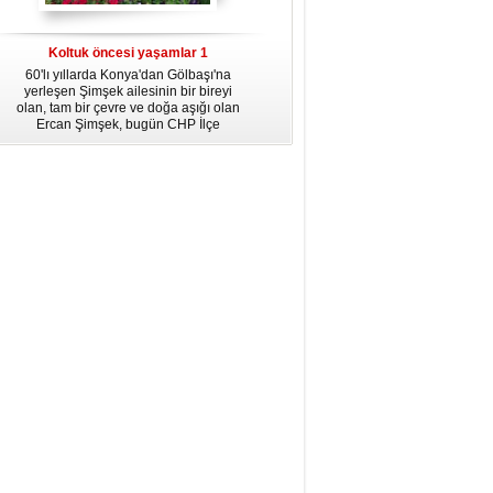
dördüncü gününün ikindi namazına
kadar, yirmiüç farz namazının
arkasından birer defa teşrik tekbiri
Koltuk öncesi yaşamlar 1
getirmeyi unutmayın.
60'lı yıllarda Konya'dan Gölbaşı'na
yerleşen Şimşek ailesinin bir bireyi
olan, tam bir çevre ve doğa aşığı olan
Ercan Şimşek, bugün CHP İlçe
Başkanlığı yaptığı Gölbaşı'nda yaşam
hikayesiyle herkese örnek oluyor.