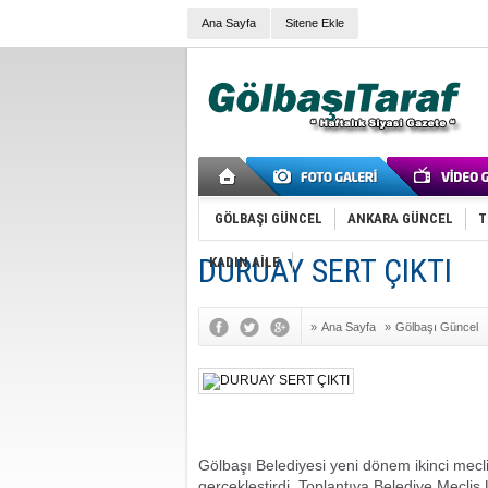
Ana Sayfa
Sitene Ekle
GÖLBAŞI GÜNCEL
ANKARA GÜNCEL
T
DURUAY SERT ÇIKTI
KADIN AİLE
»
Ana Sayfa
»
Gölbaşı Güncel
Gölbaşı Belediyesi yeni dönem ikinci mecl
gerçekleştirdi. Toplantıya Belediye Mecli