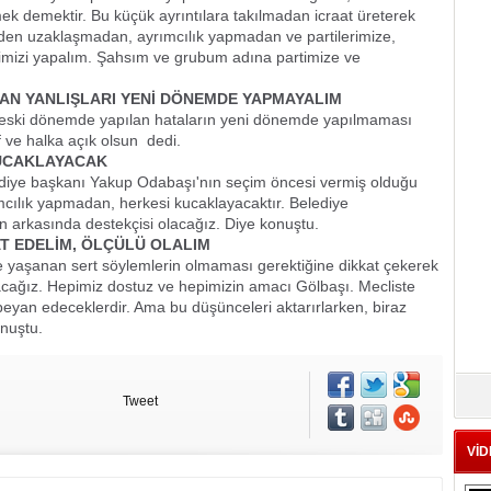
ek demektir. Bu küçük ayrıntılara takılmadan icraat üreterek
zden uzaklaşmadan, ayrımcılık yapmadan ve partilerimize,
imizi yapalım. Şahsım ve grubum adına partimize ve
LAN YANLIŞLARI YENİ DÖNEMDE YAPMAYALIM
 eski dönemde yapılan hataların yeni dönemde yapılmaması
f ve halka açık olsun  dedi.
UCAKLAYACAK
ediye başkanı Yakup Odabaşı'nın seçim öncesi vermiş olduğu
mcılık yapmadan, herkesi kucaklayacaktır. Belediye
n arkasında destekçisi olacağız. Diye konuştu.
AT EDELİM, ÖLÇÜLÜ OLALIM
 yaşanan sert söylemlerin olmaması gerektiğine dikkat çekerek
acağız. Hepimiz dostuz ve hepimizin amacı Gölbaşı. Mecliste
ini beyan edeceklerdir. Ama bu düşünceleri aktarırlarken, biraz
onuştu.
Tweet
VİD