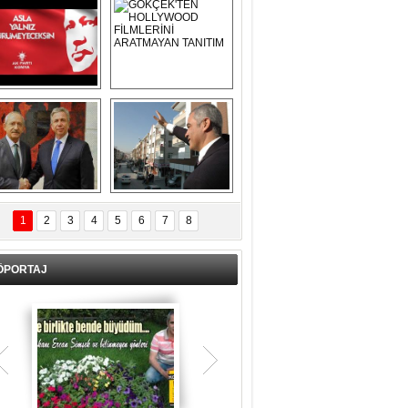
Asla Yalnız 
GÖKÇEK'TEN 
Yürümeyeceksin 
HOLLYWOOD 
Uzun Adam
FİLMLERİNİ 
ARATMAYAN 
TANITIM
L İÇERİ ZÜBÜK!
ERCAN ŞİMŞEK 
GÖLBAŞI'NDA 
1
2
3
4
5
6
7
8
KASIRGA ETKİSİ 
YARATTI !
ÖPORTAJ
Teşrik tekbiri nedir? Ne anlama gelir?
Kurban Bayramının arefe günü sabah
namazından itibaren bayramın