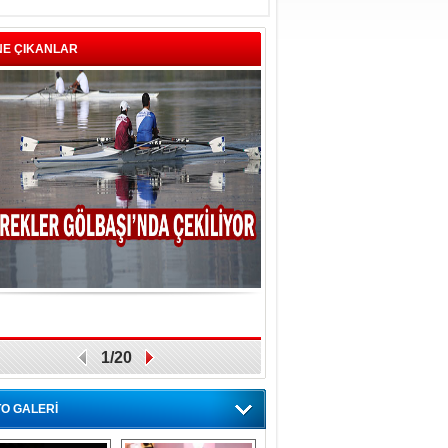
NE ÇIKANLAR
1/20
O GALERİ