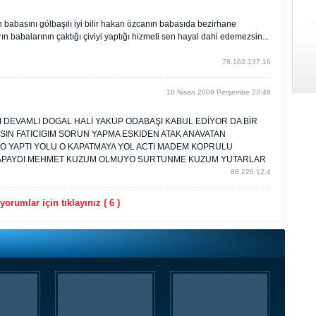
n babasını gölbaşılı iyi bilir hakan özcanın babasıda bezirhane
n babalarının çaktığı çiviyi yaptığı hizmeti sen hayal dahi edemezsin...
78.162.137.16
16 Nisan 2009 Perşembe 23:46
I DEVAMLI DOGAL HALİ YAKUP ODABAŞI KABUL EDİYOR DA BİR
IN FATICIGIM SORUN YAPMA ESKIDEN ATAK ANAVATAN
O YAPTI YOLU O KAPATMAYA YOL ACTI MADEM KOPRULU
 YAPAYDI MEHMET KUZUM OLMUYO SURTUNME KUZUM YUTARLAR
88.226.12.4
orumlar için tıklayınız ( 6 )