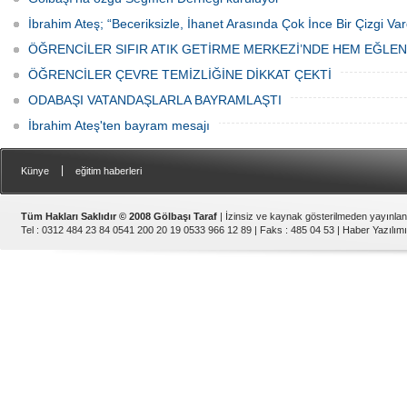
İbrahim Ateş; “Beceriksizle, İhanet Arasında Çok İnce Bir Çizgi Var
ÖĞRENCİLER SIFIR ATIK GETİRME MERKEZİ’NDE HEM EĞLE
ÖĞRENCİLER ÇEVRE TEMİZLİĞİNE DİKKAT ÇEKTİ
ODABAŞI VATANDAŞLARLA BAYRAMLAŞTI
İbrahim Ateş'ten bayram mesajı
|
Künye
eğitim haberleri
Tüm Hakları Saklıdır © 2008 Gölbaşı Taraf
| İzinsiz ve kaynak gösterilmeden yayınla
Tel : 0312 484 23 84 0541 200 20 19 0533 966 12 89 | Faks : 485 04 53 |
Haber Yazılımı