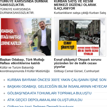
TÜRKiYE KARSISINDA DURMAK
KURBAN SATIŞ VE KESİM
SANSSIZLIKTIR.
MERKEZİ DÜZENLİ OLARAK
İLAÇLANIYOR
TÜRKIYE KARSISINDA
DURMAKSANSSIZLIKTIR.
Kurbanlıkların satışa çıktığı Kurban Satış
ve Kesim Merkezi, haşere ve
mikropların önüne geçilmesi amacıyla
her gün Gölbaşı Belediyesi ekipleri
tarafından düzenli olarak ilaçlanıyor.
Başkan Odabaşı, Türk Mutfağı
Esnaf şikâyetçi! Otopark sorunu
Haftası etkinliklerine katıldı
yüzünden bir de trafik cezası
yiyorlar
Kültür ve Turizm Bakanlığı
koordinasyonunda İl Kültür Müdürlüğü
Gölbaşı Cemal Gürsel, Cumhuriyet
tarafından düzenlenen "Türk Mutfağı
Caddesi ve ara sokaklarda işyeri
Haftası" etkinlikleri Ankara'da devam
bulunan esnaf ve alışverişe gelen
KURBAN BAYRAMI ÖNCESİ 300'E YAKIN ÇALIŞANIN İŞİNE SON
ediyor.
vatandaşlar park cezaları yüzünden
canından bezdi.
BAŞKAN ODABAŞI, GELECEĞİN BİLİM İNSANLARININ HEYECA
GÖLBAŞI’NDA ATA TOHUMLARI TOPRAKLA BULUŞTU
ATIK GEÇİCİ DEPOLAMA ALANI OLUŞTURULDU
Gölbaşı'na özgü Seğmen Derneği kuruluyor