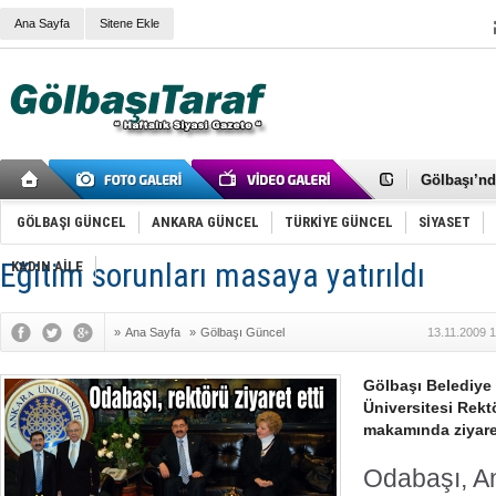
Ana Sayfa
Sitene Ekle
RIZA KAY
ANKARA V
Gölbaşı’nd
Cemal Gürs
Samet Kesk
GÖLBAŞI GÜNCEL
ANKARA GÜNCEL
TÜRKİYE GÜNCEL
SİYASET
FAİZ ORAN
OLİMPİK 
Eğitim sorunları masaya yatırıldı
KADIN AİLE
SÖZ YERİ
TÜRKİYE (T
SPOR KLU
»
Ana Sayfa
»
Gölbaşı Güncel
13.11.2009 
Mikail Arı
RECEP TA
ODABAŞI’N
Gölbaşı Belediye
Gölbaşı Be
Üniversitesi Rekt
İNCEK PAR
makamında ziyaret
Odabaşı, An