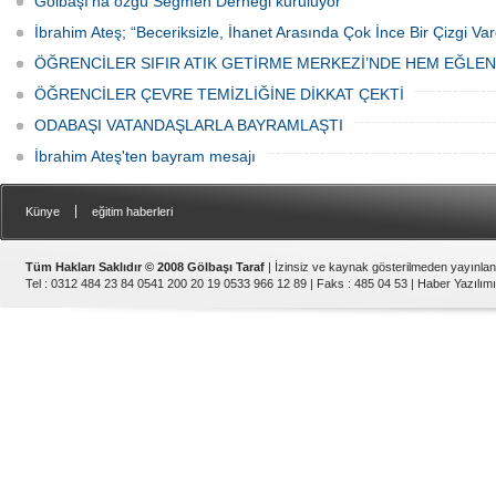
Gölbaşı'na özgü Seğmen Derneği kuruluyor
İbrahim Ateş; “Beceriksizle, İhanet Arasında Çok İnce Bir Çizgi Var
ÖĞRENCİLER SIFIR ATIK GETİRME MERKEZİ’NDE HEM EĞLE
ÖĞRENCİLER ÇEVRE TEMİZLİĞİNE DİKKAT ÇEKTİ
ODABAŞI VATANDAŞLARLA BAYRAMLAŞTI
İbrahim Ateş'ten bayram mesajı
|
Künye
eğitim haberleri
Tüm Hakları Saklıdır © 2008 Gölbaşı Taraf
| İzinsiz ve kaynak gösterilmeden yayınla
Tel : 0312 484 23 84 0541 200 20 19 0533 966 12 89 | Faks : 485 04 53 |
Haber Yazılımı