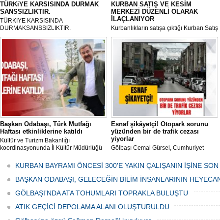
TÜRKiYE KARSISINDA DURMAK
KURBAN SATIŞ VE KESİM
SANSSIZLIKTIR.
MERKEZİ DÜZENLİ OLARAK
İLAÇLANIYOR
TÜRKIYE KARSISINDA
DURMAKSANSSIZLIKTIR.
Kurbanlıkların satışa çıktığı Kurban Satış
ve Kesim Merkezi, haşere ve
mikropların önüne geçilmesi amacıyla
her gün Gölbaşı Belediyesi ekipleri
tarafından düzenli olarak ilaçlanıyor.
Başkan Odabaşı, Türk Mutfağı
Esnaf şikâyetçi! Otopark sorunu
Haftası etkinliklerine katıldı
yüzünden bir de trafik cezası
yiyorlar
Kültür ve Turizm Bakanlığı
koordinasyonunda İl Kültür Müdürlüğü
Gölbaşı Cemal Gürsel, Cumhuriyet
tarafından düzenlenen "Türk Mutfağı
Caddesi ve ara sokaklarda işyeri
Haftası" etkinlikleri Ankara'da devam
bulunan esnaf ve alışverişe gelen
KURBAN BAYRAMI ÖNCESİ 300'E YAKIN ÇALIŞANIN İŞİNE SON
ediyor.
vatandaşlar park cezaları yüzünden
canından bezdi.
BAŞKAN ODABAŞI, GELECEĞİN BİLİM İNSANLARININ HEYECA
GÖLBAŞI’NDA ATA TOHUMLARI TOPRAKLA BULUŞTU
ATIK GEÇİCİ DEPOLAMA ALANI OLUŞTURULDU