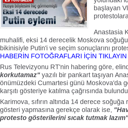
yolundaki id
başlayan Vla
protestolara
Anastasia K
muhalifi, eksi 14 derecelik Moskova soğu
bikinisiyle Putin'i ve seçim sonuçlarını protes
HABERİN FOTOĞRAFLARI İÇİN TIKLAYIN
Rus Televizyonu RT'nin habering göre, elin
korkutamaz"
yazılı bir pankart taşıyan An
önümüzdeki Cumartesi günü Moskova'da ge
karşıtı gösteriye katılma çağrısında bulundu
Karimova, sıfırın altında 14 derece soğuğa 
gösteri yapmasına gerekçe olarak ise,
"Hav
protesto gösterilerini sıcak tutmak lazım