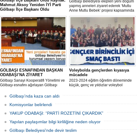
Gölbaşı İlçe Başkanı Oldu Kaynak:
Gölbaşı Belediyesi ekipleri yeni doğum
Mahmut Aksoy Yeniden İYİ Parti
yapmış anneleri ziyaret ederek ‘Mutlu
Gölbaşı İlçe Başkanı Oldu
Anne Mutlu Bebek’ projesi kapsamında
Mahmut Aksoy Yeniden İYİ Parti Gölbaşı
hem içerisinde doğum sonrası temel
İlçe Başkanı Oldu
ihtiyaçların yer aldığı çantayı takdim
ediyor hem de uygulamalı eğitim
veriyor.
GÖLBAŞI ESNAFINDAN BAŞKAN
Voleybolda gençlerden kıyasıya
ODABAŞI’NA ZİYARET
mücadele
Gölbaşı Sanayi Kooperatifi Yönetimi ve
2023-2024 eğitim öğretim döneminde
Gölbaşı esnafını ağırlayan Gölbaşı
küçük, genç ve yıldızlar voleybol
Belediye Başkanı Yakup Odabaşı ilçeyi
müsabakasında birincilik için yarıştı.
istişare ile yöneteceklerini belirterek
Gölbaşı'nda kaza can aldı
“Yeni projeleri hayata geçireceğiz.
Gölbaşı’mızın daha yaşanabilir, daha
Komisyonlar belirlendi
düzgün, daha temiz olması için
YAKUP ODABAŞI: “PARTİ ROZETİNİ ÇIKARDIK”
Yapılan paylaşımlar bilgi kirliliğine neden oluyor
Gölbaşı Belediyesi'nde devir teslim