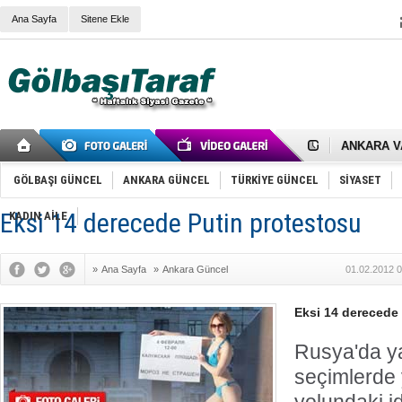
Ana Sayfa
Sitene Ekle
RIZA KAY
ANKARA V
Gölbaşı’nd
Cemal Gürs
Samet Kesk
GÖLBAŞI GÜNCEL
ANKARA GÜNCEL
TÜRKİYE GÜNCEL
SİYASET
FAİZ ORAN
OLİMPİK 
Eksi 14 derecede Putin protestosu
KADIN AİLE
SÖZ YERİ
TÜRKİYE (T
SPOR KLU
»
Ana Sayfa
»
Ankara Güncel
01.02.2012 0
Mikail Arı
RECEP TA
ODABAŞI’N
Eksi 14 derecede P
Gölbaşı Be
İNCEK PAR
Rusya'da y
seçimlerde 