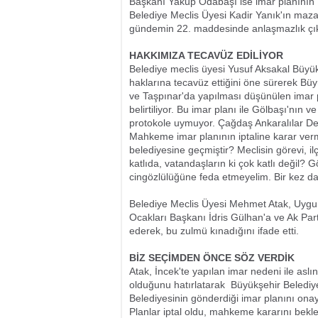
Başkanı Yakup Odabaşı ise imar planının 
Belediye Meclis Üyesi Kadir Yanık'ın mazar
gündemin 22. maddesinde anlaşmazlık çık
HAKKIMIZA TECAVÜZ EDİLİYOR
Belediye meclis üyesi Yusuf Aksakal Büyükş
haklarına tecavüz ettiğini öne sürerek Büy
ve Taşpınar'da yapılması düşünülen imar p
belirtiliyor. Bu imar planı ile Gölbaşı'nın 
protokole uymuyor. Çağdaş Ankaralılar D
Mahkeme imar planının iptaline karar verm
belediyesine geçmiştir? Meclisin görevi, il
katlıda, vatandaşların ki çok katlı değil? 
cingözlülüğüne feda etmeyelim. Bir kez da
Belediye Meclis Üyesi Mehmet Atak, Uygur 
Ocakları Başkanı İdris Gülhan'a ve Ak Par
ederek, bu zulmü kınadığını ifade etti.
BİZ SEÇİMDEN ÖNCE SÖZ VERDİK
Atak, İncek'te yapılan imar nedeni ile asl
olduğunu hatırlatarak  Büyükşehir Belediy
Belediyesinin gönderdiği imar planını ona
Planlar iptal oldu, mahkeme kararını bek