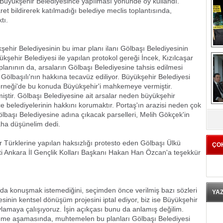
Büyükşehir Belediyesince yapılması yönünde oy kullandı.
et bildirerek katılmadığı belediye meclis toplantısında,
tı.
ehir Belediyesinin bu imar planı ilanı Gölbaşı Belediyesinin
ükşehir Belediyesi ile yapılan protokol gereği İncek, Kızılcaşar
lanının da, arsaların Gölbaşı Belediyesine tahsis edilmesi
ve Gölbaşılı'nın hakkına tecavüz ediliyor. Büyükşehir Belediyesi
erneği'de bu konuda Büyükşehir'i mahkemeye vermiştir.
iştir. Gölbaşı Belediyesine ait arsalar neden büyükşehir
çe belediyelerinin hakkını korumaktır. Portaş'ın arazisi neden çok
K
Gölbaşı Belediyesine adına çıkacak parselleri, Melih Gökçek'in
ha düşünelim dedi.
Türklerine yapılan haksızlığı protesto eden Gölbaşı Ülkü
ÇO
ti Ankara İl Gençlik Kolları Başkanı Hakan Han Özcan'a teşekkür
ında konuşmak istemediğini, seçimden önce verilmiş bazı sözleri
YA
esinin kentsel dönüşüm projesini iptal ediyor, biz ise Büyükşehir
ylamaya çalışıyoruz. İşin açıkçası bunu da anlamış değilim.
leme aşamasında, muhtemelen bu planları Gölbaşı Belediyesi