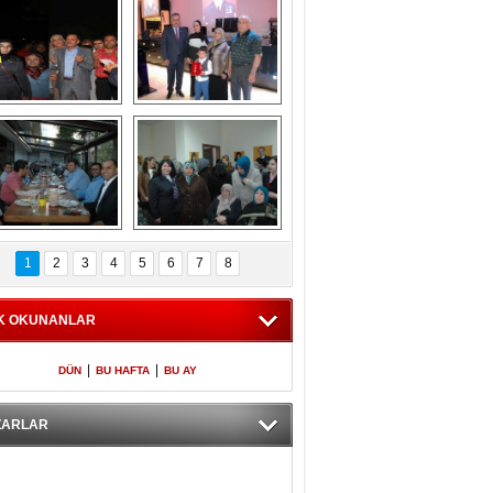
Gölbaşı GAZZE 
Kaymakamlıktan 
İÇİN YÜRÜDÜ
iftar yemeği
aymakamlıktan 
NERGÜL 
iftar yemeği
YILDIRIM SEÇİM 
1
2
3
4
5
6
7
8
BÜROSUNU AÇTI
K OKUNANLAR
|
|
DÜN
BU HAFTA
BU AY
ZARLAR