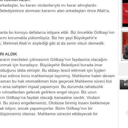
adaşlar, bu kararı vicdanlarıyla mı karar almışlardır.
lediyesince alınması kararını alan arkadaşları önce Allah'a,
nla bu konuyu defalarca istişare ettik. Biz öncelikle Gölbaşı'nın
larını korumakla yükümlüyüz. Biz her şeyi Büyükşehir'e
, Mehmet Atak'ın söylediği gibi al da senin olsun demedik.
RI ALDIK
rarın meclisten çıkmasının Gölbaşı'nın faydasına olacağını
DA
avunmak için buradayız. Büyükşehir Belediyesi burada imar
duğunu iddia etmiştir. Bu iddiayı tescil ettirmek için İçişleri
 itiraz edince konu mahkemeye taşınmış. Mahkeme halen devam
aman bu hak otomatikmen bize geçecek.Mahkeme süreci bizi
R
çin arsa sahipleri inşaat yapamıyor. Bu durumda rahatsızlık
e ruhsatlardan gelecek gelirlere engel oluyor. Biz uzun
rın Gölbaşı'na faydalı olacağı kanaatine vardık. Vicdani
tti. Bu süreci engellememiz, Otobüse binmiş insanı beklemeye
mak istiyor, ancak yapamıyorlar. Bizim Gölbaşı'nın bir
r düşüncemiz olamaz. Mahkeme sürecini etkileyecek bir