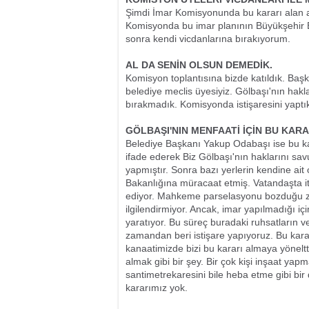
Şimdi İmar Komisyonunda bu kararı alan ark
Komisyonda bu imar planının Büyükşehir Be
sonra kendi vicdanlarına bırakıyorum.
AL DA SENİN OLSUN DEMEDİK.
Komisyon toplantısına bizde katıldık. Başka
belediye meclis üyesiyiz. Gölbaşı'nın hak
bırakmadık. Komisyonda istişaresini yaptık
GÖLBAŞI'NIN MENFAATİ İÇİN BU KARA
Belediye Başkanı Yakup Odabaşı ise bu ka
ifade ederek Biz Gölbaşı'nın haklarını s
yapmıştır. Sonra bazı yerlerin kendine ait ol
Bakanlığına müracaat etmiş. Vatandaşta
ediyor. Mahkeme parselasyonu bozduğu z
ilgilendirmiyor. Ancak, imar yapılmadığı i
yaratıyor. Bu süreç buradaki ruhsatların v
zamandan beri istişare yapıyoruz. Bu kara
kanaatimizde bizi bu kararı almaya yönel
almak gibi bir şey. Bir çok kişi inşaat yap
santimetrekaresini bile heba etme gibi bi
kararımız yok.