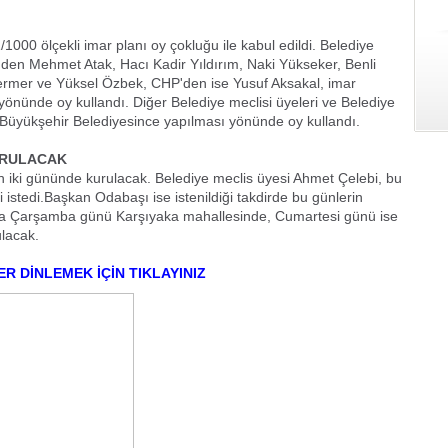
/1000 ölçekli imar planı oy çokluğu ile kabul edildi. Belediye
nden Mehmet Atak, Hacı Kadir Yıldırım, Naki Yükseker, Benli
Mermer ve Yüksel Özbek, CHP'den ise Yusuf Aksakal, imar
yönünde oy kullandı. Diğer Belediye meclisi üyeleri ve Belediye
Büyükşehir Belediyesince yapılması yönünde oy kullandı.
URULACAK
ın iki gününde kurulacak. Belediye meclis üyesi Ahmet Çelebi, bu
 istedi.Başkan Odabaşı ise istenildiği takdirde bu günlerin
ararla Çarşamba günü Karşıyaka mahallesinde, Cumartesi günü ise
lacak.
ER DİNLEMEK İÇİN TIKLAYINIZ