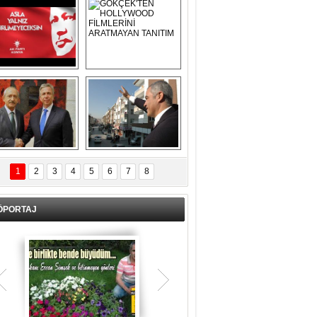
Asla Yalnız 
GÖKÇEK'TEN 
Yürümeyeceksin 
HOLLYWOOD 
Uzun Adam
FİLMLERİNİ 
ARATMAYAN 
TANITIM
L İÇERİ ZÜBÜK!
ERCAN ŞİMŞEK 
GÖLBAŞI'NDA 
1
2
3
4
5
6
7
8
KASIRGA ETKİSİ 
YARATTI !
ÖPORTAJ
Teşrik tekbiri nedir? Ne anlama gelir?
Kurban Bayramının arefe günü sabah
namazından itibaren bayramın