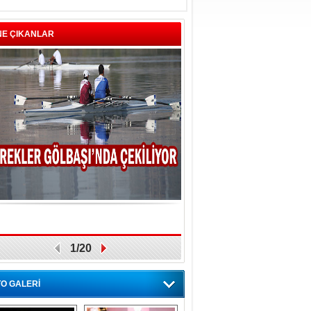
NE ÇIKANLAR
1/20
O GALERİ