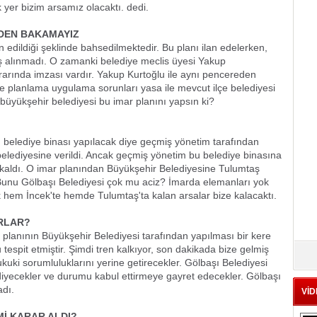
er bizim arsamız olacaktı. dedi.
EDEN BAKAMAYIZ
n edildiği şeklinde bahsedilmektedir. Bu planı ilan edelerken,
ş alınmadı. O zamanki belediye meclis üyesi Yakup
arında imzası vardır. Yakup Kurtoğlu ile aynı pencereden
planlama uygulama sorunları yasa ile mevcut ilçe belediyesi
yükşehir belediyesi bu imar planını yapsın ki?
ı belediye binası yapılacak diye geçmiş yönetim tarafından
elediyesine verildi. Ancak geçmiş yönetim bu belediye binasına
 kaldı. O imar planından Büyükşehir Belediyesine Tulumtaş
Bunu Gölbaşı Belediyesi çok mu aciz? İmarda elemanları yok
hem İncek'te hemde Tulumtaş'ta kalan arsalar bize kalacaktı.
ORLAR?
 planının Büyükşehir Belediyesi tarafından yapılması bir kere
spit etmiştir. Şimdi tren kalkıyor, son dakikada bize gelmiş
hukuki sorumluluklarını yerine getirecekler. Gölbaşı Belediyesi
diyecekler ve durumu kabul ettirmeye gayret edecekler. Gölbaşı
adı.
VİD
Mİ KARAR ALDI?