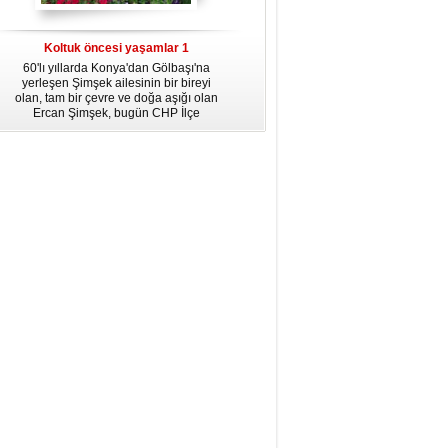
dördüncü gününün ikindi namazına
kadar, yirmiüç farz namazının
arkasından birer defa teşrik tekbiri
Koltuk öncesi yaşamlar 1
getirmeyi unutmayın.
60'lı yıllarda Konya'dan Gölbaşı'na
yerleşen Şimşek ailesinin bir bireyi
olan, tam bir çevre ve doğa aşığı olan
Ercan Şimşek, bugün CHP İlçe
Başkanlığı yaptığı Gölbaşı'nda yaşam
hikayesiyle herkese örnek oluyor.