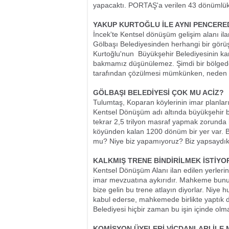
yapacaktı. PORTAŞ'a verilen 43 dönümlük y
YAKUP KURTOĞLU İLE AYNI PENCER
İncek'te Kentsel dönüşüm gelişim alanı ila
Gölbaşı Belediyesinden herhangi bir görü
Kurtoğlu'nun
Büyükşehir Belediyesinin kar
bakmamız düşünülemez. Şimdi bir bölgede 
tarafından çözülmesi mümkünken, neden bü
GÖLBAŞI BELEDİYESİ ÇOK MU ACİZ?
Tulumtaş, Koparan köylerinin imar planlar
Kentsel Dönüşüm adı altında büyükşehir b
tekrar 2,5 trilyon masraf yapmak zorunda
köyünden kalan 1200 dönüm bir yer var. 
mu? Niye biz yapamıyoruz? Biz yapsaydık 
KALKMIŞ TRENE BİNDİRİLMEK İSTİY
Kentsel Dönüşüm Alanı ilan edilen yerlerin
imar mevzuatına aykırıdır. Mahkeme bunu te
bize gelin bu trene atlayın diyorlar. Niye 
kabul ederse, mahkemede birlikte yaptık 
Belediyesi hiçbir zaman bu işin içinde olm
KOMİSYON ÜYELERİ VİCDANLARI İLE 