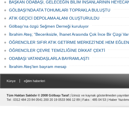
canından bezdi.
BAŞKAN ODABAŞI, GELECEĞİN BİLİM İNSANLARININ HEYECA
GÖLBAŞI’NDA ATA TOHUMLARI TOPRAKLA BULUŞTU
ATIK GEÇİCİ DEPOLAMA ALANI OLUŞTURULDU
Gölbaşı'na özgü Seğmen Derneği kuruluyor
İbrahim Ateş; “Beceriksizle, İhanet Arasında Çok İnce Bir Çizgi Var
ÖĞRENCİLER SIFIR ATIK GETİRME MERKEZİ’NDE HEM EĞLE
ÖĞRENCİLER ÇEVRE TEMİZLİĞİNE DİKKAT ÇEKTİ
ODABAŞI VATANDAŞLARLA BAYRAMLAŞTI
İbrahim Ateş'ten bayram mesajı
|
Künye
eğitim haberleri
Tüm Hakları Saklıdır © 2008 Gölbaşı Taraf
| İzinsiz ve kaynak gösterilmeden yayınla
Tel : 0312 484 23 84 0541 200 20 19 0533 966 12 89 | Faks : 485 04 53 |
Haber Yazılımı