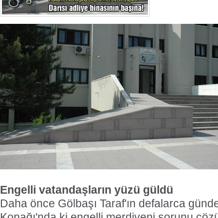
Engelli vatandaşların yüzü güldü
Daha önce Gölbaşı Taraf'ın defalarca günd
Konağı'nda ki engelli merdiveni sorunu çöz