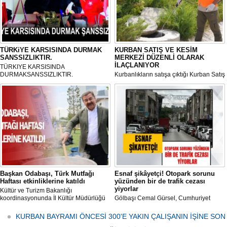
TÜRKiYE KARSISINDA DURMAK
KURBAN SATIŞ VE KESİM
SANSSIZLIKTIR.
MERKEZİ DÜZENLİ OLARAK
İLAÇLANIYOR
TÜRKIYE KARSISINDA
DURMAKSANSSIZLIKTIR.
Kurbanlıkların satışa çıktığı Kurban Satış
ve Kesim Merkezi, haşere ve
mikropların önüne geçilmesi amacıyla
her gün Gölbaşı Belediyesi ekipleri
tarafından düzenli olarak ilaçlanıyor.
Başkan Odabaşı, Türk Mutfağı
Esnaf şikâyetçi! Otopark sorunu
Haftası etkinliklerine katıldı
yüzünden bir de trafik cezası
yiyorlar
Kültür ve Turizm Bakanlığı
koordinasyonunda İl Kültür Müdürlüğü
Gölbaşı Cemal Gürsel, Cumhuriyet
tarafından düzenlenen "Türk Mutfağı
Caddesi ve ara sokaklarda işyeri
Haftası" etkinlikleri Ankara'da devam
bulunan esnaf ve alışverişe gelen
KURBAN BAYRAMI ÖNCESİ 300'E YAKIN ÇALIŞANIN İŞİNE SON
ediyor.
vatandaşlar park cezaları yüzünden