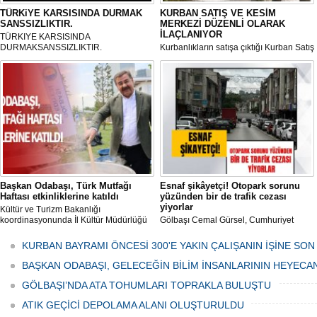
TÜRKiYE KARSISINDA DURMAK
KURBAN SATIŞ VE KESİM
SANSSIZLIKTIR.
MERKEZİ DÜZENLİ OLARAK
İLAÇLANIYOR
TÜRKIYE KARSISINDA
DURMAKSANSSIZLIKTIR.
Kurbanlıkların satışa çıktığı Kurban Satış
ve Kesim Merkezi, haşere ve
mikropların önüne geçilmesi amacıyla
her gün Gölbaşı Belediyesi ekipleri
tarafından düzenli olarak ilaçlanıyor.
Başkan Odabaşı, Türk Mutfağı
Esnaf şikâyetçi! Otopark sorunu
Haftası etkinliklerine katıldı
yüzünden bir de trafik cezası
yiyorlar
Kültür ve Turizm Bakanlığı
koordinasyonunda İl Kültür Müdürlüğü
Gölbaşı Cemal Gürsel, Cumhuriyet
tarafından düzenlenen "Türk Mutfağı
Caddesi ve ara sokaklarda işyeri
Haftası" etkinlikleri Ankara'da devam
bulunan esnaf ve alışverişe gelen
KURBAN BAYRAMI ÖNCESİ 300'E YAKIN ÇALIŞANIN İŞİNE SON
ediyor.
vatandaşlar park cezaları yüzünden
canından bezdi.
BAŞKAN ODABAŞI, GELECEĞİN BİLİM İNSANLARININ HEYECA
GÖLBAŞI’NDA ATA TOHUMLARI TOPRAKLA BULUŞTU
ATIK GEÇİCİ DEPOLAMA ALANI OLUŞTURULDU