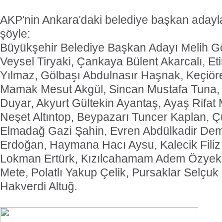
AKP'nin Ankara'daki belediye başkan adaylar
şöyle:
Büyükşehir Belediye Başkan Adayı Melih G
Veysel Tiryaki, Çankaya Bülent Akarcalı, E
Yılmaz, Gölbaşı Abdulnasır Haşnak, Keçiöre
Mamak Mesut Akgül, Sincan Mustafa Tuna,
Duyar, Akyurt Gültekin Ayantaş, Ayaş Rifat
Neşet Altıntop, Beypazarı Tuncer Kaplan, 
Elmadağ Gazi Şahin, Evren Abdülkadir Dem
Erdoğan, Haymana Hacı Aysu, Kalecik Filiz
Lokman Ertürk, Kızılcahamam Adem Özyekl
Mete, Polatlı Yakup Çelik, Pursaklar Selçuk 
Hakverdi Altuğ.