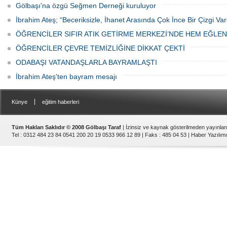
Gölbaşı'na özgü Seğmen Derneği kuruluyor
İbrahim Ateş; “Beceriksizle, İhanet Arasında Çok İnce Bir Çizgi Var
ÖĞRENCİLER SIFIR ATIK GETİRME MERKEZİ’NDE HEM EĞLE
ÖĞRENCİLER ÇEVRE TEMİZLİĞİNE DİKKAT ÇEKTİ
ODABAŞI VATANDAŞLARLA BAYRAMLAŞTI
İbrahim Ateş'ten bayram mesajı
|
Künye
eğitim haberleri
Tüm Hakları Saklıdır © 2008 Gölbaşı Taraf
| İzinsiz ve kaynak gösterilmeden yayınla
Tel : 0312 484 23 84 0541 200 20 19 0533 966 12 89 | Faks : 485 04 53 |
Haber Yazılımı