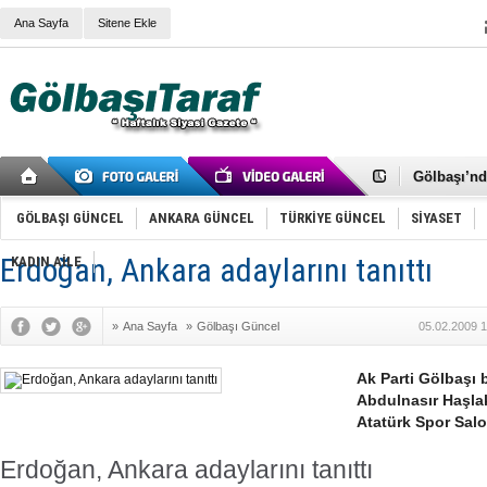
Ana Sayfa
Sitene Ekle
RIZA KAY
ANKARA V
Gölbaşı’nd
Cemal Gürs
Samet Kesk
GÖLBAŞI GÜNCEL
ANKARA GÜNCEL
TÜRKİYE GÜNCEL
SİYASET
FAİZ ORAN
OLİMPİK 
Erdoğan, Ankara adaylarını tanıttı
KADIN AİLE
SÖZ YERİ
TÜRKİYE (T
SPOR KLU
»
Ana Sayfa
»
Gölbaşı Güncel
05.02.2009 1
Mikail Arı
RECEP TA
ODABAŞI’N
Ak Parti Gölbaşı 
Gölbaşı Be
Abdulnasır Haşlak
İNCEK PAR
Atatürk Spor Salo
Erdoğan, Ankara adaylarını tanıttı