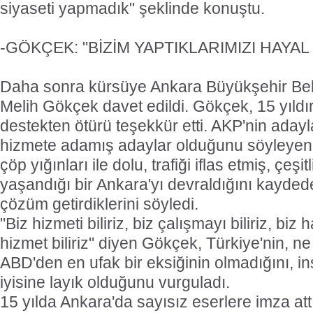
siyaseti yapmadık" şeklinde konuştu.
-GÖKÇEK: "BİZİM YAPTIKLARIMIZI HAYA
Daha sonra kürsüye Ankara Büyükşehir Be
Melih Gökçek davet edildi. Gökçek, 15 yıldır
destekten ötürü teşekkür etti. AKP'nin adayla
hizmete adamış adaylar olduğunu söyleyen G
çöp yığınları ile dolu, trafiği iflas etmiş, çeşit
yaşandığı bir Ankara'yı devraldığını kayded
çözüm getirdiklerini söyledi.
"Biz hizmeti biliriz, biz çalışmayı biliriz, biz
hizmet biliriz" diyen Gökçek, Türkiye'nin, n
ABD'den en ufak bir eksiğinin olmadığını, i
iyisine layık olduğunu vurguladı.
15 yılda Ankara'da sayısız eserlere imza attı