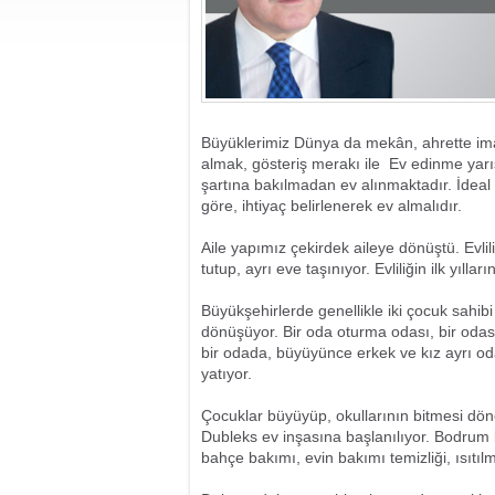
Büyüklerimiz Dünya da mekân, ahrette im
almak, gösteriş merakı ile  Ev edinme yarı
şartına bakılmadan ev alınmaktadır. İdeal 
göre, ihtiyaç belirlenerek ev almalıdır.
Aile yapımız çekirdek aileye dönüştü. Evlili
tutup, ayrı eve taşınıyor. Evliliğin ilk yıll
Büyükşehirlerde genellikle iki çocuk sahi
dönüşüyor. Bir oda oturma odası, bir odas
bir odada, büyüyünce erkek ve kız ayrı od
yatıyor.
Çocuklar büyüyüp, okullarının bitmesi döne
Dubleks ev inşasına başlanılıyor. Bodrum k
bahçe bakımı, evin bakımı temizliği, ısıtılm