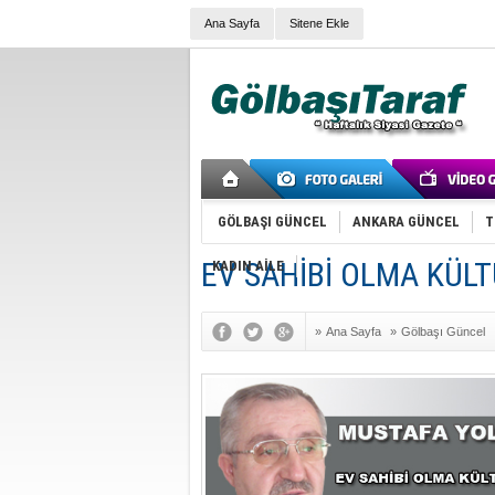
Ana Sayfa
Sitene Ekle
GÖLBAŞI GÜNCEL
ANKARA GÜNCEL
T
EV SAHİBİ OLMA KÜL
KADIN AİLE
»
Ana Sayfa
»
Gölbaşı Güncel