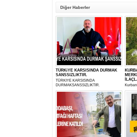
Diğer Haberler
TÜRKiYE KARSISINDA DURMAK
KURBA
SANSSIZLIKTIR.
MERK
İLAÇL
TÜRKIYE KARSISINDA
DURMAKSANSSIZLIKTIR.
Kurbanl
ve Kes
mikrop
her gün
tarafın