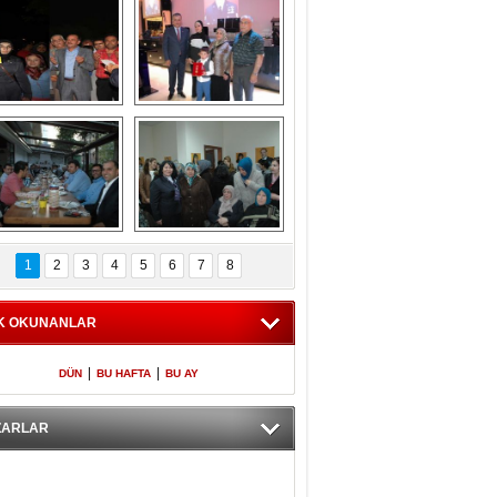
Gölbaşı GAZZE 
Kaymakamlıktan 
İÇİN YÜRÜDÜ
iftar yemeği
aymakamlıktan 
NERGÜL 
iftar yemeği
YILDIRIM SEÇİM 
1
2
3
4
5
6
7
8
BÜROSUNU AÇTI
K OKUNANLAR
|
|
DÜN
BU HAFTA
BU AY
ZARLAR