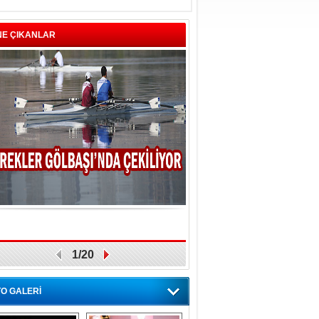
NE ÇIKANLAR
1/20
O GALERİ