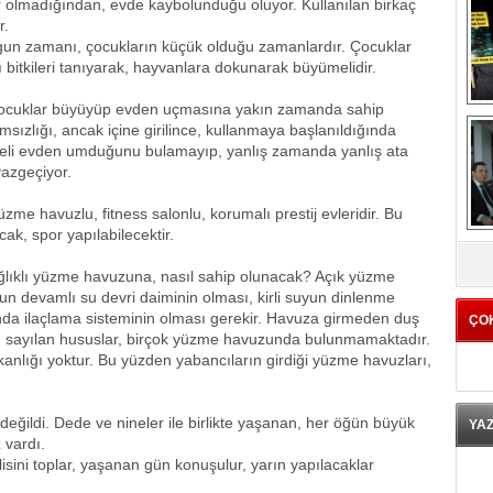
r olmadığından, evde kaybolunduğu oluyor. Kullanılan birkaç
r.
gun zamanı, çocukların küçük olduğu zamanlardır. Çocuklar
 bitkileri tanıyarak, hayvanlara dokunarak büyümelidir.
 çocuklar büyüyüp evden uçmasına yakın zamanda sahip
sızlığı, ancak içine girilince, kullanmaya başlanıldığında
ahçeli evden umduğunu bulamayıp, yanlış zamanda yanlış ata
vazgeçiyor.
me havuzlu, fitness salonlu, korumalı prestij evleridir. Bu
ak, spor yapılabilecektir.
K
lıklı yüzme havuzuna, nasıl sahip olunacak? Açık yüzme
un devamlı su devri daiminin olması, kirli suyun dinlenme
da ilaçlama sisteminin olması gerekir. Havuza girmeden duş
ÇO
 Bu sayılan hususlar, birçok yüzme havuzunda bulunmamaktadır.
anlığı yoktur. Bu yüzden yabancıların girdiği yüzme havuzları,
ğildi. Dede ve nineler ile birlikte yaşanan, her öğün büyük
YA
 vardı.
isini toplar, yaşanan gün konuşulur, yarın yapılacaklar