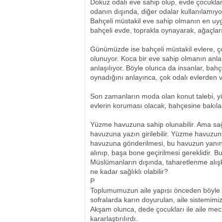
Dokuz odalı eve sahip olup, evde çocukla
odanın dışında, diğer odalar kullanılamıyo
Bahçeli müstakil eve sahip olmanın en uy
bahçeli evde, toprakla oynayarak, ağaçları
Günümüzde ise bahçeli müstakil evlere,
olunuyor. Koca bir eve sahip olmanın anlam
anlaşılıyor. Böyle olunca da insanlar, b
oynadığını anlayınca, çok odalı evlerden 
Son zamanların moda olan konut talebi, yüz
evlerin koruması olacak, bahçesine bakılac
Yüzme havuzuna sahip olunabilir. Ama sağ
havuzuna yazın girilebilir. Yüzme havuzun
havuzuna gönderilmesi, bu havuzun yanın
alınıp, başa bone geçirilmesi gereklidir.
Müslümanların dışında, taharetlenme alışk
ne kadar sağlıklı olabilir?
P
Toplumumuzun aile yapısı önceden böyle de
sofralarda karın doyurulan, aile sistemimiz
Akşam olunca, dede çocukları ile aile mecl
kararlaştırılırdı.