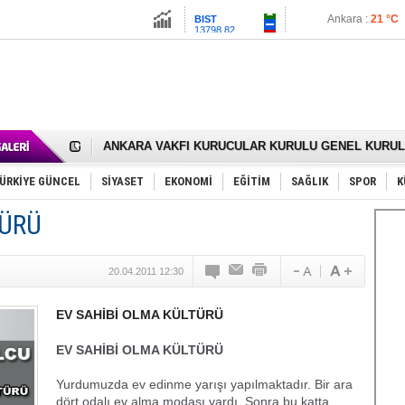
13798.82
İstanbul :
23 °C
Altın
6488.98
İzmir :
25 °C
Dolar
47.6993
Euro
54.9786
RIZA KAYAALP GÖLBAŞI SANAYİSİNDE DUALARLA 
ANKARA VAKFI KURUCULAR KURULU GENEL KURUL 
Gölbaşı’nda 167 Çiftçiye 30 Ton Nohut Tohumu Dağıtı
Cemal Gürsel Caddesi’nde Çözüm Değil Ceza Üretiliy
Samet Keskin’den Annesi Gülsen Keskin İçin Lokma 
ÜRKİYE GÜNCEL
SİYASET
EKONOMİ
EĞİTİM
SAĞLIK
SPOR
K
FAİZ ORANI YÜZDE 25’TEN YÜZDE 20’YE ÇEKİLDİ.
OLİMPİK HOKEY SAHASI GÖLBAŞI’nda
TÜRÜ
SÖZ YERİNE DESTEK İSTİYOR
TÜRKİYE (Türkün Diyarı)
SPOR KLUPLERİMİZ VE SPORCULAR SAHİPSİZ KAL
20.04.2011 12:30
Mikail Arıkan’a Yeni Görev
RECEP TAYYİP ERDOĞAN 15 TEMMUZ’da GÖLBAŞI’
ODABAŞI’NIN GİZLİ ZİYARETLERİ SİYASETİ KARIŞTI
EV SAHİBİ OLMA KÜLTÜRÜ
Gölbaşı Belediyesi’nde Gece Nöbeti Mi Var?
İNCEK PARKI’NI YOK ETTİNİZ
EV SAHİBİ OLMA KÜLTÜRÜ
Yurdumuzda ev edinme yarışı yapılmaktadır. Bir ara
dört odalı ev alma modası vardı. Sonra bu katta