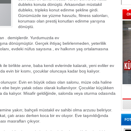
dubleks konuta dönüştü. Arkasından müstakil
dubleks, tripleks konut edinme şekline girdi.
Ö
Günümüzde ise yüzme havuzlu, fitness salonları,
koruması olan prestij konutları edinme yarışına
dönüştü.
an . demişlerdir. Yurdumuzda ev
şına dönüşmüştür. Gerçek ihtiyaç belirlenmeden, yeterlilik
olanı, evdeki nüfus sayısına , ev halkının yaş ortalamasına
k ile birlikte anne, baba kendi evlerinde kalarak, yeni evliler ev
arında evin bir kısmı, çocuklar oluncaya kadar boş kalıyor.
bi olunuyor. Evin en büyük odası olan salonu, müze oda haline
ı ebe beyin yatak odası olarak kullanılıyor. Çocuklar küçükken
a da kalıyor. Misafir geldiğinde, salonda veya oturma odasında
mine yakın; bahçeli müstakil ev sahibi olma arzusu beliriyor.
at, çatı arası derken koca bir ev oluyor. Eve taşınıldığında
FOT
ası masrafları çıkıyor.