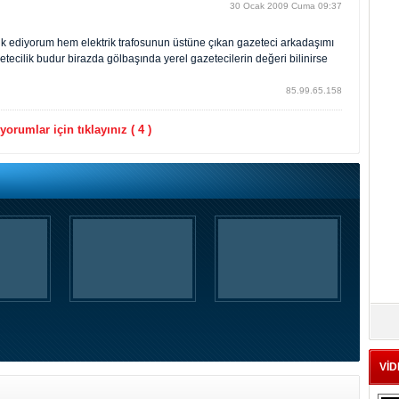
30 Ocak 2009 Cuma 09:37
ik ediyorum hem elektrik trafosunun üstüne çıkan gazeteci arkadaşımı
cilik budur birazda gölbaşında yerel gazetecilerin değeri bilinirse
85.99.65.158
orumlar için tıklayınız ( 4 )
VİD