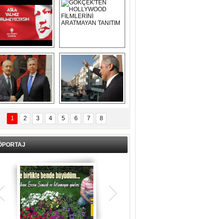
Asla Yalnız 
GÖKÇEK'TEN 
Yürümeyeceksin 
HOLLYWOOD 
Uzun Adam
FİLMLERİNİ 
ARATMAYAN 
TANITIM
L İÇERİ ZÜBÜK!
ERCAN ŞİMŞEK 
GÖLBAŞI'NDA 
1
2
3
4
5
6
7
8
KASIRGA ETKİSİ 
YARATTI !
ÖPORTAJ
Teşrik tekbiri nedir? Ne anlama gelir?
Kurban Bayramının arefe günü sabah
namazından itibaren bayramın