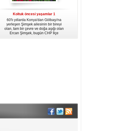
dördüncü gününün ikindi namazına
kadar, yirmiüç farz namazının
arkasından birer defa teşrik tekbiri
Koltuk öncesi yaşamlar 1
getirmeyi unutmayın.
60'lı yıllarda Konya'dan Gölbaşı'na
yerleşen Şimşek ailesinin bir bireyi
olan, tam bir çevre ve doğa aşığı olan
Ercan Şimşek, bugün CHP İlçe
Başkanlığı yaptığı Gölbaşı'nda yaşam
hikayesiyle herkese örnek oluyor.