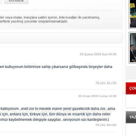
er veya imalar, inançlara saldırı içeren, imla kuralları ile yazılmamış,
arflerle yazılmış yorumlar onaylanmamaktadır.
03 Şubat 2009 Salı 00:56
K
leri kutluyorum birbirinize sahip çıkarsanız gölbaşında birşeyler daha
78.161.33.150
ÇO
30 Ocak 2009 Cuma 14:26
tılıyorum...evet zor bı meslek ınanın yerel gazetecılık daha zor...ama
için, ankara için, türkıye için, tüm dünya ve ınsanlık için daha neler
YA
ımızı kaybetmemek dılegıyle saygılar...sevıyorum sızı kardeşlerım:)
78.161.39.190