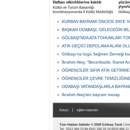
Haftası etkinliklerine katıldı
yüzünd
yiyorl
Kültür ve Turizm Bakanlığı
koordinasyonunda İl Kültür Müdürlüğü
Gölbaş
tarafından düzenlenen "Türk Mutfağı
Caddesi
Haftası" etkinlikleri Ankara'da devam
bulunan
KURBAN BAYRAMI ÖNCESİ 300'E Y
ediyor.
vatanda
BAŞKAN ODABAŞI, GELECEĞİN Bİ
canınd
GÖLBAŞI’NDA ATA TOHUMLARI TO
ATIK GEÇİCİ DEPOLAMA ALANI O
Gölbaşı'na özgü Seğmen Derneği ku
İbrahim Ateş; “Beceriksizle, İhanet Ar
ÖĞRENCİLER SIFIR ATIK GETİRM
ÖĞRENCİLER ÇEVRE TEMİZLİĞİNE
ODABAŞI VATANDAŞLARLA BAYRA
İbrahim Ateş'ten bayram mesajı
|
Künye
eğitim haberleri
Tüm Hakları Saklıdır © 2008 Gölbaşı Taraf
| İzi
Tel : 0312 484 23 84 0541 200 20 19 0533 966 12 