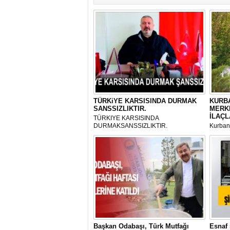
TÜRKiYE KARSISINDA DURMAK
KURBA
SANSSIZLIKTIR.
MERK
İLAÇL
TÜRKIYE KARSISINDA
DURMAKSANSSIZLIKTIR.
Kurbanl
ve Kes
mikrop
her gün
tarafın
Başkan Odabaşı, Türk Mutfağı
Esnaf 