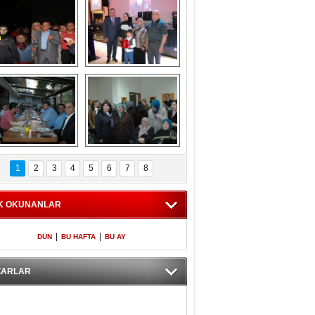
Gölbaşı GAZZE 
Kaymakamlıktan 
İÇİN YÜRÜDÜ
iftar yemeği
aymakamlıktan 
NERGÜL 
iftar yemeği
YILDIRIM SEÇİM 
1
2
3
4
5
6
7
8
BÜROSUNU AÇTI
K OKUNANLAR
|
|
DÜN
BU HAFTA
BU AY
ZARLAR