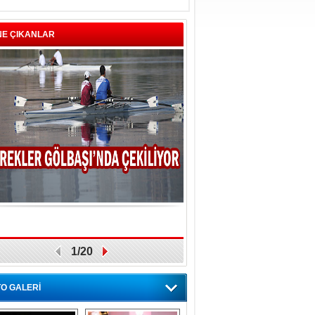
NE ÇIKANLAR
1/20
O GALERİ