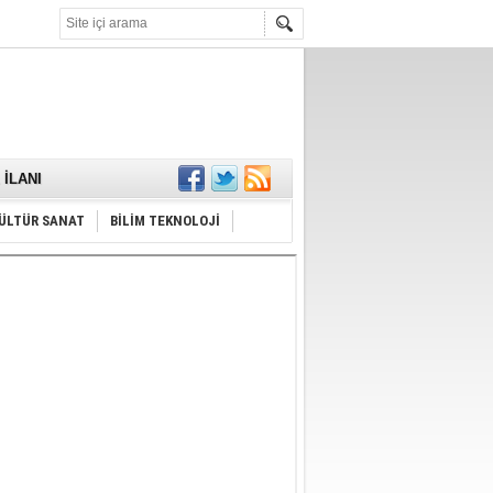
KARŞILANDI
İLANI
ldı
or
ÜLTÜR SANAT
BİLİM TEKNOLOJİ
Hayrı
MAMALIDIR.
nda
RDI!