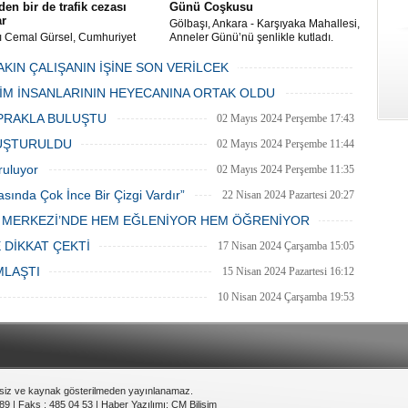
en bir de trafik cezası
Günü Coşkusu
ar
Gölbaşı, Ankara - Karşıyaka Mahallesi,
ı Cemal Gürsel, Cumhuriyet
Anneler Günü’nü şenlikle kutladı.
 ve ara sokaklarda işyeri
Mahalle muhtarı Gülay Candemir’in
 esnaf ve alışverişe gelen
öncülüğünde düzenlenen 1. Karşıyaka
AKIN ÇALIŞANIN İŞİNE SON VERİLCEK
şlar park cezaları yüzünden
mahallesi şenliği anneler günü etkinliği
06 Mayıs 2024 Pazartesi 15:47
LİM İNSANLARININ HEYECANINA ORTAK OLDU
an bezdi.
06 Mayıs 2024 Pazartesi 15:31
PRAKLA BULUŞTU
02 Mayıs 2024 Perşembe 17:43
LUŞTURULDU
02 Mayıs 2024 Perşembe 11:44
ruluyor
02 Mayıs 2024 Perşembe 11:35
asında Çok İnce Bir Çizgi Vardır”
22 Nisan 2024 Pazartesi 20:27
E MERKEZİ’NDE HEM EĞLENİYOR HEM ÖĞRENİYOR
20 Nisan 2024 Cumartesi 15:26
 DİKKAT ÇEKTİ
17 Nisan 2024 Çarşamba 15:05
MLAŞTI
15 Nisan 2024 Pazartesi 16:12
10 Nisan 2024 Çarşamba 19:53
nsiz ve kaynak gösterilmeden yayınlanamaz.
89 | Faks : 485 04 53 |
Haber Yazılımı
:
CM Bilişim