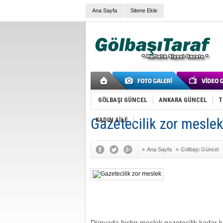
Ana Sayfa
Sitene Ekle
GÖLBAŞI GÜNCEL
ANKARA GÜNCEL
T
Gazetecilik zor mesle
KADIN AİLE
»
Ana Sayfa
»
Gölbaşı Güncel
Dünyada hiçbir meslek gazetecilik kadar kar