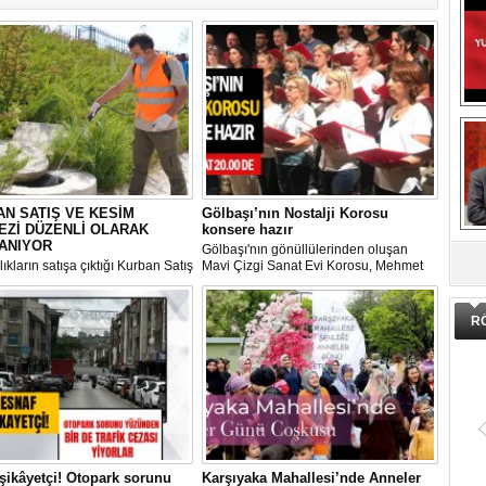
N SATIŞ VE KESİM
Gölbaşı’nın Nostalji Korosu
EZİ DÜZENLİ OLARAK
konsere hazır
DA
ANIYOR
Gölbaşı'nın gönüllülerinden oluşan
ıkların satışa çıktığı Kurban Satış
Mavi Çizgi Sanat Evi Korosu, Mehmet
im Merkezi, haşere ve
Akif Ersoy Kültür Merkezi’nde vereceği
ların önüne geçilmesi amacıyla
konsere hızır.
 Gölbaşı Belediyesi ekipleri
R
dan düzenli olarak ilaçlanıyor.
şikâyetçi! Otopark sorunu
Karşıyaka Mahallesi’nde Anneler