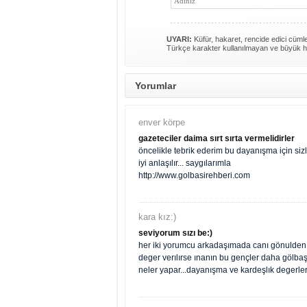
UYARI:
Küfür, hakaret, rencide edici cümlel
Türkçe karakter kullanılmayan ve büyük h
Yorumlar
enver körpe
gazeteciler daima sırt sırta vermelidirler
öncelikle tebrik ederim bu dayanışma için siz
iyi anlaşılır... saygılarımla
http://www.golbasirehberi.com
kara kız:)
seviyorum sızı be:)
her iki yorumcu arkadaşımada canı gönulden ka
deger verılırse ınanın bu gençler daha gölbaşi 
neler yapar...dayanışma ve kardeşlık degerler