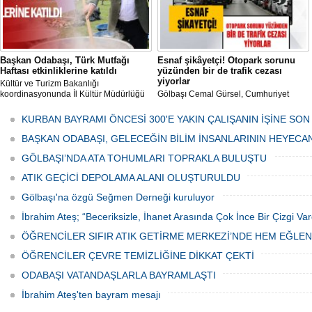
Başkan Odabaşı, Türk Mutfağı
Esnaf şikâyetçi! Otopark sorunu
Haftası etkinliklerine katıldı
yüzünden bir de trafik cezası
yiyorlar
Kültür ve Turizm Bakanlığı
koordinasyonunda İl Kültür Müdürlüğü
Gölbaşı Cemal Gürsel, Cumhuriyet
tarafından düzenlenen "Türk Mutfağı
Caddesi ve ara sokaklarda işyeri
Haftası" etkinlikleri Ankara'da devam
bulunan esnaf ve alışverişe gelen
KURBAN BAYRAMI ÖNCESİ 300'E YAKIN ÇALIŞANIN İŞİNE SON
ediyor.
vatandaşlar park cezaları yüzünden
canından bezdi.
BAŞKAN ODABAŞI, GELECEĞİN BİLİM İNSANLARININ HEYECA
GÖLBAŞI’NDA ATA TOHUMLARI TOPRAKLA BULUŞTU
ATIK GEÇİCİ DEPOLAMA ALANI OLUŞTURULDU
Gölbaşı'na özgü Seğmen Derneği kuruluyor
İbrahim Ateş; “Beceriksizle, İhanet Arasında Çok İnce Bir Çizgi Var
ÖĞRENCİLER SIFIR ATIK GETİRME MERKEZİ’NDE HEM EĞLE
ÖĞRENCİLER ÇEVRE TEMİZLİĞİNE DİKKAT ÇEKTİ
ODABAŞI VATANDAŞLARLA BAYRAMLAŞTI
İbrahim Ateş'ten bayram mesajı