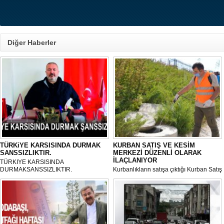
Diğer Haberler
TÜRKiYE KARSISINDA DURMAK
KURBAN SATIŞ VE KESİM
SANSSIZLIKTIR.
MERKEZİ DÜZENLİ OLARAK
İLAÇLANIYOR
TÜRKIYE KARSISINDA
DURMAKSANSSIZLIKTIR.
Kurbanlıkların satışa çıktığı Kurban Satış
ve Kesim Merkezi, haşere ve
mikropların önüne geçilmesi amacıyla
her gün Gölbaşı Belediyesi ekipleri
tarafından düzenli olarak ilaçlanıyor.