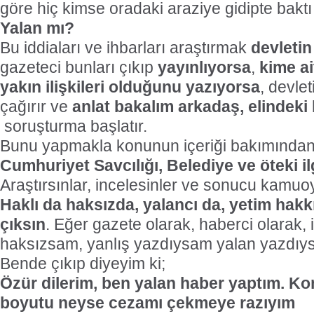
göre hiç kimse oradaki araziye gidipte bakt
Yalan mı?
Bu iddiaları ve ihbarları araştırmak
devletin
gazeteci bunları çıkıp
yayınlıyorsa
,
kime ai
yakın ilişkileri olduğunu yazıyorsa
, devlet
çağırır ve
anlat bakalım arkadaş, elindeki 
soruşturma başlatır.
Bunu yapmakla konunun içeriği bakımından
Cumhuriyet Savcılığı, Belediye ve öteki ilg
Araştırsınlar, incelesinler ve sonucu kamuoy
Haklı da haksızda, yalancı da, yetim hakk
çıksın
. Eğer gazete olarak, haberci olarak,
haksızsam, yanlış yazdıysam yalan yazdıy
Bende çıkıp diyeyim ki;
Özür dilerim, ben yalan haber yaptım. 
boyutu neyse cezamı çekmeye razıyım