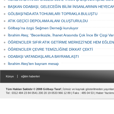
ediyor.
vatandaşlar park cezaları yüzünden
canından bezdi.
BAŞKAN ODABAŞI, GELECEĞİN BİLİM İNSANLARININ HEYECA
GÖLBAŞI’NDA ATA TOHUMLARI TOPRAKLA BULUŞTU
ATIK GEÇİCİ DEPOLAMA ALANI OLUŞTURULDU
Gölbaşı'na özgü Seğmen Derneği kuruluyor
İbrahim Ateş; “Beceriksizle, İhanet Arasında Çok İnce Bir Çizgi Var
ÖĞRENCİLER SIFIR ATIK GETİRME MERKEZİ’NDE HEM EĞLE
ÖĞRENCİLER ÇEVRE TEMİZLİĞİNE DİKKAT ÇEKTİ
ODABAŞI VATANDAŞLARLA BAYRAMLAŞTI
İbrahim Ateş'ten bayram mesajı
|
Künye
eğitim haberleri
Tüm Hakları Saklıdır © 2008 Gölbaşı Taraf
| İzinsiz ve kaynak gösterilmeden yayınla
Tel : 0312 484 23 84 0541 200 20 19 0533 966 12 89 | Faks : 485 04 53 |
Haber Yazılımı