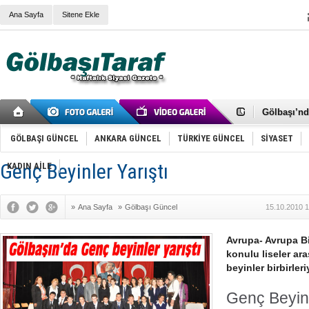
Ana Sayfa
Sitene Ekle
RIZA KAY
ANKARA V
Gölbaşı’nd
Cemal Gürs
Samet Kesk
GÖLBAŞI GÜNCEL
ANKARA GÜNCEL
TÜRKİYE GÜNCEL
SİYASET
FAİZ ORAN
OLİMPİK 
Genç Beyinler Yarıştı
KADIN AİLE
SÖZ YERİ
TÜRKİYE (T
SPOR KLU
»
Ana Sayfa
»
Gölbaşı Güncel
15.10.2010 1
Mikail Arı
RECEP TA
ODABAŞI’N
Avrupa- Avrupa Bir
Gölbaşı Be
konulu liseler ar
İNCEK PAR
beyinler birbirleriy
Genç Beyinl