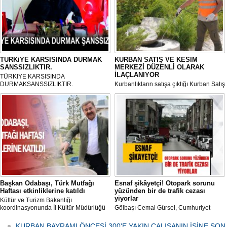
TÜRKiYE KARSISINDA DURMAK
KURBAN SATIŞ VE KESİM
SANSSIZLIKTIR.
MERKEZİ DÜZENLİ OLARAK
İLAÇLANIYOR
TÜRKIYE KARSISINDA
DURMAKSANSSIZLIKTIR.
Kurbanlıkların satışa çıktığı Kurban Satış
ve Kesim Merkezi, haşere ve
mikropların önüne geçilmesi amacıyla
her gün Gölbaşı Belediyesi ekipleri
tarafından düzenli olarak ilaçlanıyor.
Başkan Odabaşı, Türk Mutfağı
Esnaf şikâyetçi! Otopark sorunu
Haftası etkinliklerine katıldı
yüzünden bir de trafik cezası
yiyorlar
Kültür ve Turizm Bakanlığı
koordinasyonunda İl Kültür Müdürlüğü
Gölbaşı Cemal Gürsel, Cumhuriyet
tarafından düzenlenen "Türk Mutfağı
Caddesi ve ara sokaklarda işyeri
Haftası" etkinlikleri Ankara'da devam
bulunan esnaf ve alışverişe gelen
KURBAN BAYRAMI ÖNCESİ 300'E YAKIN ÇALIŞANIN İŞİNE SON