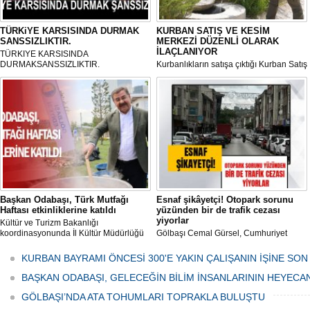
TÜRKiYE KARSISINDA DURMAK
KURBAN SATIŞ VE KESİM
SANSSIZLIKTIR.
MERKEZİ DÜZENLİ OLARAK
İLAÇLANIYOR
TÜRKIYE KARSISINDA
DURMAKSANSSIZLIKTIR.
Kurbanlıkların satışa çıktığı Kurban Satış
ve Kesim Merkezi, haşere ve
mikropların önüne geçilmesi amacıyla
her gün Gölbaşı Belediyesi ekipleri
tarafından düzenli olarak ilaçlanıyor.
Başkan Odabaşı, Türk Mutfağı
Esnaf şikâyetçi! Otopark sorunu
Haftası etkinliklerine katıldı
yüzünden bir de trafik cezası
yiyorlar
Kültür ve Turizm Bakanlığı
koordinasyonunda İl Kültür Müdürlüğü
Gölbaşı Cemal Gürsel, Cumhuriyet
tarafından düzenlenen "Türk Mutfağı
Caddesi ve ara sokaklarda işyeri
Haftası" etkinlikleri Ankara'da devam
bulunan esnaf ve alışverişe gelen
KURBAN BAYRAMI ÖNCESİ 300'E YAKIN ÇALIŞANIN İŞİNE SON
ediyor.
vatandaşlar park cezaları yüzünden
canından bezdi.
BAŞKAN ODABAŞI, GELECEĞİN BİLİM İNSANLARININ HEYECA
GÖLBAŞI’NDA ATA TOHUMLARI TOPRAKLA BULUŞTU