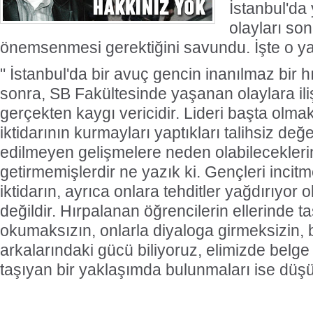
İstanbul'da
olayları son
önemsenmesi gerektiğini savundu. İşte o ya
" İstanbul'da bir avuç gencin inanılmaz bir 
sonra, SB Fakültesinde yaşanan olaylara ili
gerçekten kaygı vericidir. Lideri başta olm
iktidarının kurmayları yaptıkları talihsiz de
edilmeyen gelişmelere neden olabileceklerini
getirmemişlerdir ne yazık ki. Gençleri inci
iktidarın, ayrıca onlara tehditler yağdırıyor o
değildir. Hırpalanan öğrencilerin ellerinde t
okumaksızın, onlarla diyaloga girmeksizin, b
arkalarındaki gücü biliyoruz, elimizde belge 
taşıyan bir yaklaşımda bulunmaları ise düş