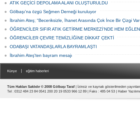
ATIK GEÇİCİ DEPOLAMA ALANI OLUŞTURULDU
Gölbaşı'na özgü Seğmen Derneği kuruluyor
İbrahim Ateş; “Beceriksizle, İhanet Arasında Çok İnce Bir Çizgi Var
ÖĞRENCİLER SIFIR ATIK GETİRME MERKEZİ’NDE HEM EĞLE
ÖĞRENCİLER ÇEVRE TEMİZLİĞİNE DİKKAT ÇEKTİ
ODABAŞI VATANDAŞLARLA BAYRAMLAŞTI
İbrahim Ateş'ten bayram mesajı
|
Künye
eğitim haberleri
Tüm Hakları Saklıdır © 2008 Gölbaşı Taraf
| İzinsiz ve kaynak gösterilmeden yayınla
Tel : 0312 484 23 84 0541 200 20 19 0533 966 12 89 | Faks : 485 04 53 |
Haber Yazılımı