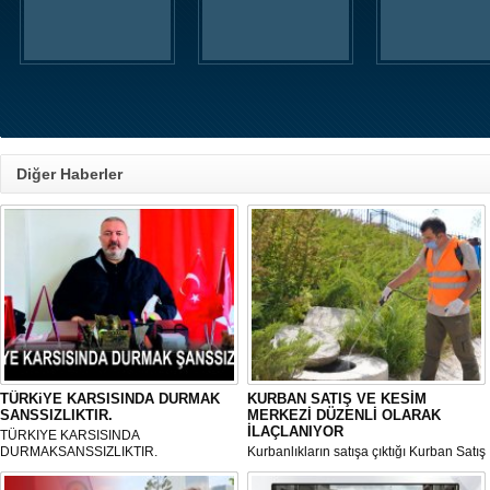
Diğer Haberler
TÜRKiYE KARSISINDA DURMAK
KURBAN SATIŞ VE KESİM
SANSSIZLIKTIR.
MERKEZİ DÜZENLİ OLARAK
İLAÇLANIYOR
TÜRKIYE KARSISINDA
DURMAKSANSSIZLIKTIR.
Kurbanlıkların satışa çıktığı Kurban Satış
ve Kesim Merkezi, haşere ve
mikropların önüne geçilmesi amacıyla