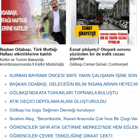
her gün Gölbaşı Belediyesi ekipleri
tarafından düzenli olarak ilaçlanıyor.
Başkan Odabaşı, Türk Mutfağı
Esnaf şikâyetçi! Otopark sorunu
Haftası etkinliklerine katıldı
yüzünden bir de trafik cezası
yiyorlar
Kültür ve Turizm Bakanlığı
koordinasyonunda İl Kültür Müdürlüğü
Gölbaşı Cemal Gürsel, Cumhuriyet
tarafından düzenlenen "Türk Mutfağı
Caddesi ve ara sokaklarda işyeri
Haftası" etkinlikleri Ankara'da devam
bulunan esnaf ve alışverişe gelen
KURBAN BAYRAMI ÖNCESİ 300'E YAKIN ÇALIŞANIN İŞİNE SON
ediyor.
vatandaşlar park cezaları yüzünden
canından bezdi.
BAŞKAN ODABAŞI, GELECEĞİN BİLİM İNSANLARININ HEYECA
GÖLBAŞI’NDA ATA TOHUMLARI TOPRAKLA BULUŞTU
ATIK GEÇİCİ DEPOLAMA ALANI OLUŞTURULDU
Gölbaşı'na özgü Seğmen Derneği kuruluyor
İbrahim Ateş; “Beceriksizle, İhanet Arasında Çok İnce Bir Çizgi Var
ÖĞRENCİLER SIFIR ATIK GETİRME MERKEZİ’NDE HEM EĞLE
ÖĞRENCİLER ÇEVRE TEMİZLİĞİNE DİKKAT ÇEKTİ