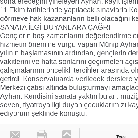
sona ereceğini yineleyen Ayhan, kayıt işlem
11 Ekim tarihlerinde yapılacak sınavlarla K
görmeye hak kazananların belli olacağını ka
SANATA İLGİ DUYANLARA ÇAĞRI
Gençlerin boş zamanlarını değerlendirmeler
hizmetin önemine vurgu yapan Münip Ayhan,
yılının başlamasının ardından, gençlerin de
vakitlerini ve hafta sonlarını geçirmeleri a
çalışmalarının öncelikli tercihler arasında ol
getirdi. Konservatuarda verilecek derslere y
Merkezi çatısı altında buluşturmayı amaçladı
Ayhan, Kendisini sanata yaktın bulan, müziğ
seven, tiyatroya ilgi duyan çocuklarımızı k
ediyorum şeklinde konuştu.
Tweet