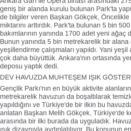
Ankara Garı ile Opera binası arasındaki 275
geniş bir alanda kurulu bulunan Park'ta yapıl
de bilgiler veren Başkan Gökçek, Öncelikle 
miktarını arttırdık. Park'ta bulunan 5 bin 50
bakımlarının yanında 1700 adet yeni ağaç di
Bunun yanında 5 bin metrekarelik bir alana ç
yeşillendirme çalışmaları yapıldı. Yani yeşil
çok daha büyüttük. Ankara'nın ortasında yem
deposu yaptık dedi.
DEV HAVUZDA MUHTEŞEM IŞIK GÖSTERİ
Gençlik Parkı'nın en büyük aktivite alanları
metrekarelik havuzun da boşaltılarak temizle
yapıldığını ve Türkiye'de bir ilkin bu havuz
anlatan Başkan Melih Gökçek, Türkiye'de k
arasında bir ilki burada da uyguladık. Havu
ışık dizaynıyla aydınlatılıyor. Bu konunun en