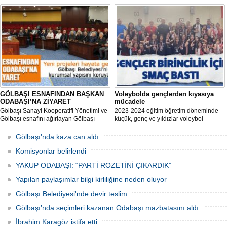
Mahmut Aksoy Yeniden İYİ Parti Gölbaşı
hem içerisinde doğum sonrası temel
İlçe Başkanı Oldu
ihtiyaçların yer aldığı çantayı takdim
ediyor hem de uygulamalı eğitim
veriyor.
GÖLBAŞI ESNAFINDAN BAŞKAN
Voleybolda gençlerden kıyasıya
ODABAŞI’NA ZİYARET
mücadele
Gölbaşı Sanayi Kooperatifi Yönetimi ve
2023-2024 eğitim öğretim döneminde
Gölbaşı esnafını ağırlayan Gölbaşı
küçük, genç ve yıldızlar voleybol
Belediye Başkanı Yakup Odabaşı ilçeyi
müsabakasında birincilik için yarıştı.
istişare ile yöneteceklerini belirterek
Gölbaşı'nda kaza can aldı
“Yeni projeleri hayata geçireceğiz.
Gölbaşı’mızın daha yaşanabilir, daha
Komisyonlar belirlendi
düzgün, daha temiz olması için
YAKUP ODABAŞI: “PARTİ ROZETİNİ ÇIKARDIK”
Yapılan paylaşımlar bilgi kirliliğine neden oluyor
Gölbaşı Belediyesi'nde devir teslim
Gölbaşı’nda seçimleri kazanan Odabaşı mazbatasını aldı
İbrahim Karagöz istifa etti