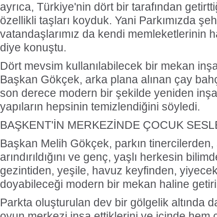
ayrıca, Türkiye'nin dört bir tarafından getirtt
özellikli taşları koyduk. Yani Parkımızda şe
vatandaşlarımız da kendi memleketlerinin ha
diye konuştu.
Dört mevsim kullanılabilecek bir mekan inşa 
Başkan Gökçek, arka plana alınan çay bahçe
son derece modern bir şekilde yeniden inşa e
yapıların hepsinin temizlendiğini söyledi.
BAŞKENT'İN MERKEZİNDE ÇOCUK SESL
Başkan Melih Gökçek, parkın tinercilerden,
arındırıldığını ve genç, yaşlı herkesin bilim
gezintiden, yeşile, havuz keyfinden, yiyece
doyabileceği modern bir mekan haline getiril
Parkta oluşturulan dev bir gölgelik altında d
oyun merkezi inşa ettiklerini ve içinde hem