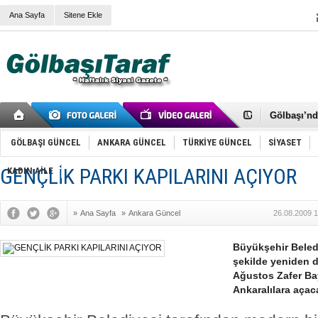
Ana Sayfa
Sitene Ekle
RIZA KAY
ANKARA V
Gölbaşı’nd
Cemal Gürs
Samet Kesk
GÖLBAŞI GÜNCEL
ANKARA GÜNCEL
TÜRKİYE GÜNCEL
SİYASET
FAİZ ORAN
OLİMPİK 
GENÇLİK PARKI KAPILARINI AÇIYOR
KADIN AİLE
SÖZ YERİ
TÜRKİYE (T
SPOR KLU
»
Ana Sayfa
»
Ankara Güncel
26.08.2009 1
Mikail Arı
RECEP TA
ODABAŞI’N
Büyükşehir Beled
Gölbaşı Be
şekilde yeniden d
İNCEK PAR
Ağustos Zafer Bayr
Ankaralılara açac