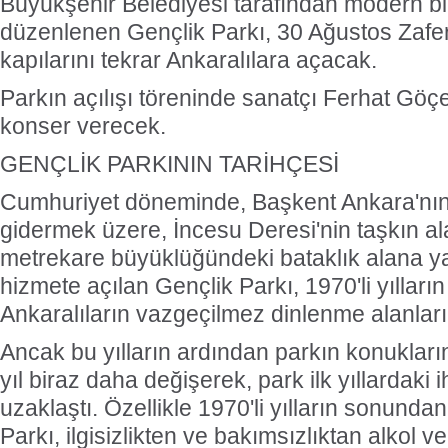
Büyükşehir Belediyesi tarafından modern bi
düzenlenen Gençlik Parkı, 30 Ağustos Zafer
kapılarını tekrar Ankaralılara açacak.
Parkın açılışı töreninde sanatçı Ferhat Göçe
konser verecek.
GENÇLİK PARKININ TARİHÇESİ
Cumhuriyet döneminde, Başkent Ankara'nın 
gidermek üzere, İncesu Deresi'nin taşkın a
metrekare büyüklüğündeki bataklık alana ya
hizmete açılan Gençlik Parkı, 1970'li yıllar
Ankaralıların vazgeçilmez dinlenme alanların
Ancak bu yılların ardından parkın konukların
yıl biraz daha değişerek, park ilk yıllardaki
uzaklaştı. Özellikle 1970'li yılların sonundan
Parkı, ilgisizlikten ve bakımsızlıktan alkol 