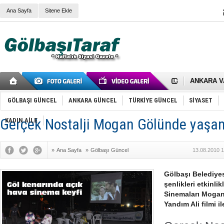
Ana Sayfa
Sitene Ekle
RIZA KAY
ANKARA V
Gölbaşı’nd
Cemal Gürs
Samet Kesk
GÖLBAŞI GÜNCEL
ANKARA GÜNCEL
TÜRKİYE GÜNCEL
SİYASET
FAİZ ORAN
OLİMPİK 
Gerçek Nostalji Mogan Gölünde yaşan
KADIN AİLE
SÖZ YERİ
TÜRKİYE (T
SPOR KLU
»
Ana Sayfa
»
Gölbaşı Güncel
13.08.2010 1
Mikail Arı
RECEP TA
ODABAŞI’N
Gölbaşı Belediye
Gölbaşı Be
şenlikleri etkinli
İNCEK PAR
Sinemaları Mogan
Yandım Ali filmi il