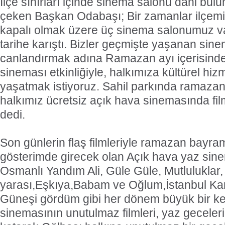
İlçe sınırları içinde sinema salonu dahi bul
çeken Başkan Odabaşı; Bir zamanlar ilçemizd
kapalı olmak üzere üç sinema salonumuz v
tarihe karıştı. Bizler geçmişte yaşanan sin
canlandırmak adına Ramazan ayı içerisind
sineması etkinliğiyle, halkımıza kültürel hiz
yaşatmak istiyoruz. Sahil parkında ramaza
halkımız ücretsiz açık hava sinemasında fil
dedi.
Son günlerin flaş filmleriyle ramazan bayra
gösterimde girecek olan Açık hava yaz sin
Osmanlı Yandım Ali, Güle Güle, Mutluluklar
yarası,Eşkıya,Babam ve Oğlum,İstanbul Kan
Güneşi gördüm gibi her dönem büyük bir key
sinemasının unutulmaz filmleri, yaz gecelerin