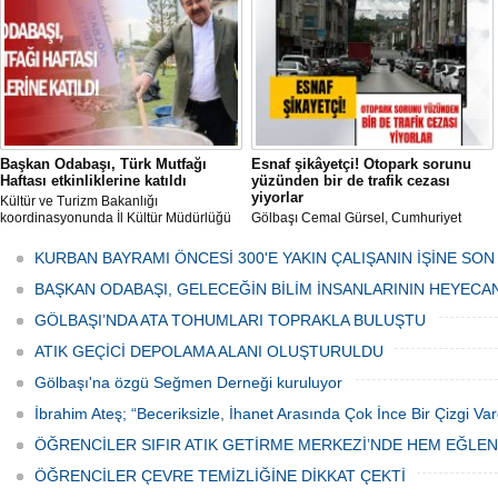
tarafından düzenli olarak ilaçlanıyor.
Başkan Odabaşı, Türk Mutfağı
Esnaf şikâyetçi! Otopark sorunu
Haftası etkinliklerine katıldı
yüzünden bir de trafik cezası
yiyorlar
Kültür ve Turizm Bakanlığı
koordinasyonunda İl Kültür Müdürlüğü
Gölbaşı Cemal Gürsel, Cumhuriyet
tarafından düzenlenen "Türk Mutfağı
Caddesi ve ara sokaklarda işyeri
Haftası" etkinlikleri Ankara'da devam
bulunan esnaf ve alışverişe gelen
KURBAN BAYRAMI ÖNCESİ 300'E YAKIN ÇALIŞANIN İŞİNE SON
ediyor.
vatandaşlar park cezaları yüzünden
canından bezdi.
BAŞKAN ODABAŞI, GELECEĞİN BİLİM İNSANLARININ HEYECA
GÖLBAŞI’NDA ATA TOHUMLARI TOPRAKLA BULUŞTU
ATIK GEÇİCİ DEPOLAMA ALANI OLUŞTURULDU
Gölbaşı'na özgü Seğmen Derneği kuruluyor
İbrahim Ateş; “Beceriksizle, İhanet Arasında Çok İnce Bir Çizgi Var
ÖĞRENCİLER SIFIR ATIK GETİRME MERKEZİ’NDE HEM EĞLE
ÖĞRENCİLER ÇEVRE TEMİZLİĞİNE DİKKAT ÇEKTİ