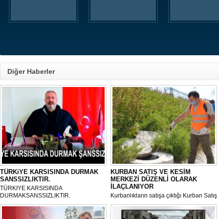
Diğer Haberler
TÜRKiYE KARSISINDA DURMAK
KURBAN SATIŞ VE KESİM
SANSSIZLIKTIR.
MERKEZİ DÜZENLİ OLARAK
İLAÇLANIYOR
TÜRKIYE KARSISINDA
DURMAKSANSSIZLIKTIR.
Kurbanlıkların satışa çıktığı Kurban Satış
ve Kesim Merkezi, haşere ve
mikropların önüne geçilmesi amacıyla
her gün Gölbaşı Belediyesi ekipleri