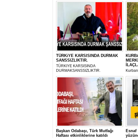
TÜRKiYE KARSISINDA DURMAK
KURBA
SANSSIZLIKTIR.
MERK
İLAÇL
TÜRKIYE KARSISINDA
DURMAKSANSSIZLIKTIR.
Kurbanl
ve Kes
mikrop
her gün
tarafın
Başkan Odabaşı, Türk Mutfağı
Esnaf 
Haftası etkinliklerine katıldı
yüzünd