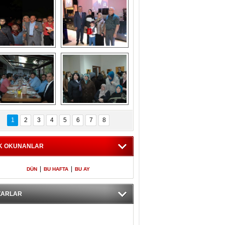
Gölbaşı GAZZE 
Kaymakamlıktan 
İÇİN YÜRÜDÜ
iftar yemeği
aymakamlıktan 
NERGÜL 
iftar yemeği
YILDIRIM SEÇİM 
1
2
3
4
5
6
7
8
BÜROSUNU AÇTI
K OKUNANLAR
|
|
DÜN
BU HAFTA
BU AY
ZARLAR