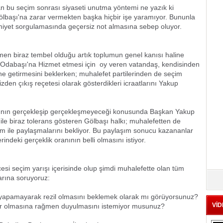
an bu seçim sonrası siyaseti unutma yöntemi ne yazık ki
lbaşı'na zarar vermekten başka hiçbir işe yaramıyor. Bununla
imiyet sorgulamasında geçersiz not almasına sebep oluyor.
men biraz tembel olduğu artık toplumun genel kanısı haline
dabaşı'na Hizmet etmesi için  oy veren vatandaş, kendisinden
ne getirmesini beklerken; muhalefet partilerinden de seçim
zden çıkış reçetesi olarak gösterdikleri icraatlarını Yakup
craatının gerçekleşip gerçekleşmeyeceği konusunda Başkan Yakup
ile biraz tolerans gösteren Gölbaşı halkı; muhalefetten de
tim ile paylaşmalarını bekliyor. Bu paylaşım sonucu kazananlar
indeki gerçeklik oranının belli olmasını istiyor.
esi seçim yarışı içerisinde olup şimdi muhalefette olan tüm
larına soruyoruz:
rı yapamayarak rezil olmasını beklemek olarak mı görüyorsunuz?
VİD
lar olmasına rağmen duyulmasını istemiyor musunuz?