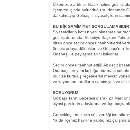
Ülkemizde artık bir klasik haline gelmiş ol
ilçemizin içinde bulunduğu şu dönemde Gö
da kalmayıp Gölbaşı'lı siyasetçilerin sam
BU BİR SAMİMİYET SORGULAMASIDIR
Siyasetçilerin kötü niyetli olmamasına rağ
gelmiş durumda. Belediye Başkanı Yakup O
biran önce seçim öncesi taahhütlerini yeri
öncesi ortaya döktükleri ve Gölbaşı'nın kri
Odabaşı ile paylaşmalarını istiyorlar.
Seçim öncesi taahhüt ettiği Alt geçit i
Odabaşı'nın yeni koltuğa oturması sebebi 
mucize kurtuluş reçetelerini mevcut yöne
ve kaybeden tarafların samimiyeti ve sözler
SORUYORUZ
Gölbaşı Taraf Gazetesi olarak 29 Mart önc
siyasi partilerin adaylarına ve ilçe başkan
Gerçekleştirmek için söz verdiği icraatla
Ya da ilçemiz hayrına yaptığınız çalışma