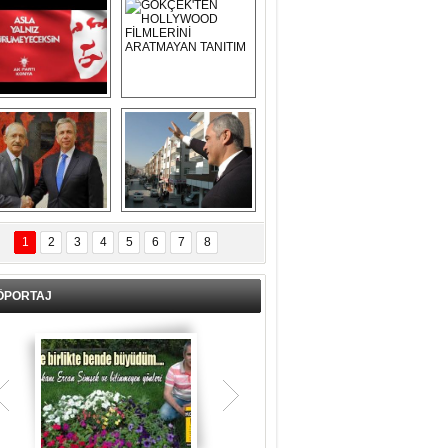
Asla Yalnız 
GÖKÇEK'TEN 
Yürümeyeceksin 
HOLLYWOOD 
Uzun Adam
FİLMLERİNİ 
ARATMAYAN 
TANITIM
L İÇERİ ZÜBÜK!
ERCAN ŞİMŞEK 
GÖLBAŞI'NDA 
1
2
3
4
5
6
7
8
KASIRGA ETKİSİ 
YARATTI !
ÖPORTAJ
Teşrik tekbiri nedir? Ne anlama gelir?
Kurban Bayramının arefe günü sabah
namazından itibaren bayramın