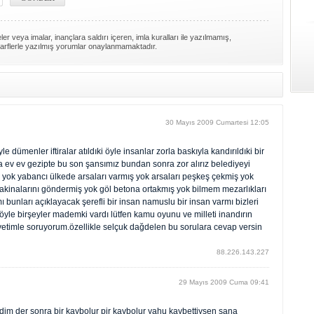
er veya imalar, inançlara saldırı içeren, imla kuralları ile yazılmamış,
arflerle yazılmış yorumlar onaylanmamaktadır.
30 Mayıs 2009 Cumartesi 12:05
le dümenler iftiralar atıldıki öyle insanlar zorla baskıyla kandırıldıki bir
a ev ev gezipte bu son şansımız bundan sonra zor alırız belediyeyi
na yok yabancı ülkede arsaları varmış yok arsaları peşkeş çekmiş yok
makinalarını göndermiş yok göl betona ortakmış yok bilmem mezarlıkları
bunları açıklayacak şerefli bir insan namuslu bir insan varmı bizleri
e birşeyler mademki vardı lütfen kamu oyunu ve milleti inandırın
iyetimle soruyorum.özellikle selçuk dağdelen bu sorulara cevap versin
88.226.143.227
29 Mayıs 2009 Cuma 09:41
m der sonra bir kaybolur pir kaybolur yahu kaybettiysen sana