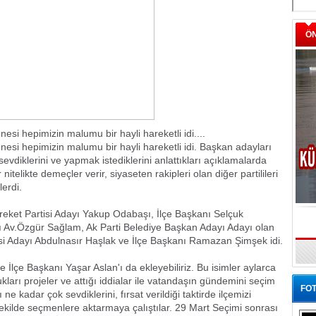
Ö
esi hepimizin malumu bir hayli hareketli idi....
nesi hepimizin malumu bir hayli hareketli idi. Başkan adayları
evdiklerini ve yapmak istediklerini anlattıkları açıklamalarda
nitelikte demeçler verir, siyaseten rakipleri olan diğer partilileri
lerdi.
Hareket Partisi Adayı Yakup Odabaşı, İlçe Başkanı Selçuk
ı Av.Özgür Sağlam, Ak Parti Belediye Başkan Adayı Adayı olan
si Adayı Abdulnasır Haşlak ve İlçe Başkanı Ramazan Şimşek idi.
e İlçe Başkanı Yaşar Aslan'ı da ekleyebiliriz. Bu isimler aylarca
kları projeler ve attığı iddialar ile vatandaşın gündemini seçim
FOT
 ne kadar çok sevdiklerini, fırsat verildiği taktirde ilçemizi
ir şekilde seçmenlere aktarmaya çalıştılar. 29 Mart Seçimi sonrası