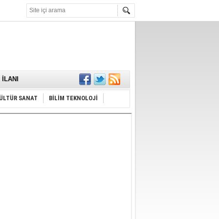
KARŞILANDI
İLANI
ldı
or
Hayrı
ÜLTÜR SANAT
BİLİM TEKNOLOJİ
MAMALIDIR.
nda
RDI!