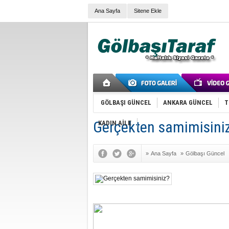
Ana Sayfa
Sitene Ekle
GÖLBAŞI GÜNCEL
ANKARA GÜNCEL
T
Gerçekten samimisini
KADIN AİLE
»
Ana Sayfa
»
Gölbaşı Güncel