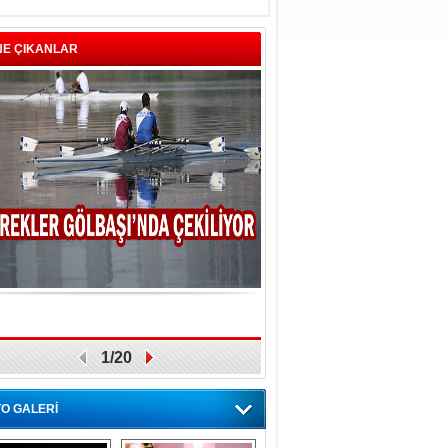
NE ÇIKANLAR
1/20
O GALERİ