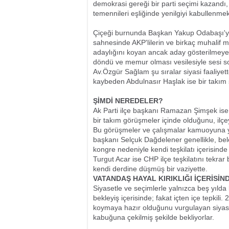
demokrasi gereği bir parti seçimi kazandı, di
temennileri eşliğinde yenilgiyi kabullenmek
Çiçeği burnunda Başkan Yakup Odabaşı'ya ya
sahnesinde AKP'lilerin ve birkaç muhalif 
adaylığını koyan ancak aday gösterilmeyen
döndü ve memur olması vesilesiyle sesi so
Av.Özgür Sağlam şu sıralar siyasi faaliyet
kaybeden Abdulnasır Haşlak ise bir takım 
ŞİMDİ NEREDELER?
Ak Parti ilçe başkanı Ramazan Şimşek ise 
bir takım görüşmeler içinde olduğunu, ilçey
Bu görüşmeler ve çalışmalar kamuoyuna yans
başkanı Selçuk Dağdelener genellikle, bele
kongre nedeniyle kendi teşkilatı içerisind
Turgut Acar ise CHP ilçe teşkilatını tekrar
kendi derdine düşmüş bir vaziyette.
VATANDAŞ HAYAL KIRIKLIĞI İÇERİSİN
Siyasetle ve seçimlerle yalnızca beş yılda 
bekleyiş içerisinde; fakat içten içe tepkili
koymaya hazır olduğunu vurgulayan siyase
kabuğuna çekilmiş şekilde bekliyorlar.