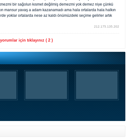
etmezmi bir sağolun kısmet değilmiş demezmi yok demez niye çünkü
akın mansur yavaş a adam kazanamadı ama hala ortalarda hala halkın
erde yoklar ortalarda nese az kaldı önümüzdeki seçime gelirler artık
212.175.135.202
orumlar için tıklayınız ( 2 )