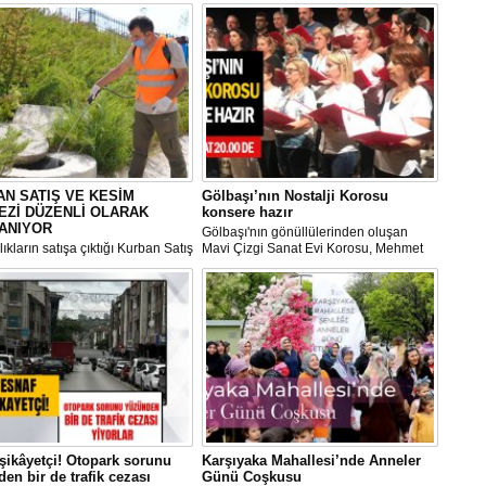
N SATIŞ VE KESİM
Gölbaşı’nın Nostalji Korosu
EZİ DÜZENLİ OLARAK
konsere hazır
ANIYOR
Gölbaşı'nın gönüllülerinden oluşan
ıkların satışa çıktığı Kurban Satış
Mavi Çizgi Sanat Evi Korosu, Mehmet
im Merkezi, haşere ve
Akif Ersoy Kültür Merkezi’nde vereceği
ların önüne geçilmesi amacıyla
konsere hızır.
 Gölbaşı Belediyesi ekipleri
dan düzenli olarak ilaçlanıyor.
şikâyetçi! Otopark sorunu
Karşıyaka Mahallesi’nde Anneler
en bir de trafik cezası
Günü Coşkusu