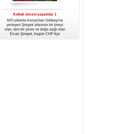
dördüncü gününün ikindi namazına
kadar, yirmiüç farz namazının
arkasından birer defa teşrik tekbiri
Koltuk öncesi yaşamlar 1
getirmeyi unutmayın.
60'lı yıllarda Konya'dan Gölbaşı'na
yerleşen Şimşek ailesinin bir bireyi
olan, tam bir çevre ve doğa aşığı olan
Ercan Şimşek, bugün CHP İlçe
Başkanlığı yaptığı Gölbaşı'nda yaşam
hikayesiyle herkese örnek oluyor.