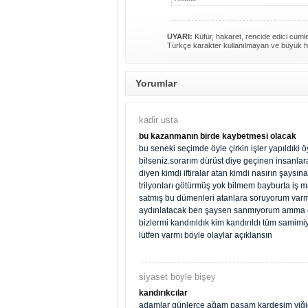
UYARI:
Küfür, hakaret, rencide edici cümlel
Türkçe karakter kullanılmayan ve büyük h
Yorumlar
kadir usta
bu kazanmanın birde kaybetmesi olacak
bu seneki seçimde öyle çirkin işler yapıldıki öy
bilseniz.sorarım dürüst diye geçinen insanlar
diyen kimdi iftiralar atan kimdi nasırın şaysı
trilyonları götürmüş yok bilmem bayburta iş 
satmış bu dümenleri atanlara soruyorum varmı 
aydınlatacak ben şaysen sanmıyorum amma öyl
bizlermi kandırıldık kim kandırıldı tüm samim
lütfen varmı böyle olaylar açıklansın
siyaset böyle bişey
kandırıkcılar
adamlar günlerce ağam paşam kardeşim yiğidi