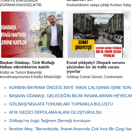
TÜRKIYE KARSISINDA
DURMAKSANSSIZLIKTIR.
Kurbanlıkların satışa çıktığı Kurban Satış
ve Kesim Merkezi, haşere ve
mikropların önüne geçilmesi amacıyla
her gün Gölbaşı Belediyesi ekipleri
tarafından düzenli olarak ilaçlanıyor.
Başkan Odabaşı, Türk Mutfağı
Esnaf şikâyetçi! Otopark sorunu
Haftası etkinliklerine katıldı
yüzünden bir de trafik cezası
yiyorlar
Kültür ve Turizm Bakanlığı
koordinasyonunda İl Kültür Müdürlüğü
Gölbaşı Cemal Gürsel, Cumhuriyet
tarafından düzenlenen "Türk Mutfağı
Caddesi ve ara sokaklarda işyeri
Haftası" etkinlikleri Ankara'da devam
bulunan esnaf ve alışverişe gelen
KURBAN BAYRAMI ÖNCESİ 300'E YAKIN ÇALIŞANIN İŞİNE SON
ediyor.
vatandaşlar park cezaları yüzünden
canından bezdi.
BAŞKAN ODABAŞI, GELECEĞİN BİLİM İNSANLARININ HEYECA
GÖLBAŞI’NDA ATA TOHUMLARI TOPRAKLA BULUŞTU
ATIK GEÇİCİ DEPOLAMA ALANI OLUŞTURULDU
Gölbaşı'na özgü Seğmen Derneği kuruluyor
İbrahim Ateş; “Beceriksizle, İhanet Arasında Çok İnce Bir Çizgi Var