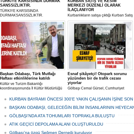
TÜRKiYE KARSISINDA DURMAK
KURBAN SATIŞ VE KESİM
SANSSIZLIKTIR.
MERKEZİ DÜZENLİ OLARAK
İLAÇLANIYOR
TÜRKIYE KARSISINDA
DURMAKSANSSIZLIKTIR.
Kurbanlıkların satışa çıktığı Kurban Satış
ve Kesim Merkezi, haşere ve
mikropların önüne geçilmesi amacıyla
her gün Gölbaşı Belediyesi ekipleri
tarafından düzenli olarak ilaçlanıyor.
Başkan Odabaşı, Türk Mutfağı
Esnaf şikâyetçi! Otopark sorunu
Haftası etkinliklerine katıldı
yüzünden bir de trafik cezası
yiyorlar
Kültür ve Turizm Bakanlığı
koordinasyonunda İl Kültür Müdürlüğü
Gölbaşı Cemal Gürsel, Cumhuriyet
tarafından düzenlenen "Türk Mutfağı
Caddesi ve ara sokaklarda işyeri
Haftası" etkinlikleri Ankara'da devam
bulunan esnaf ve alışverişe gelen
KURBAN BAYRAMI ÖNCESİ 300'E YAKIN ÇALIŞANIN İŞİNE SON
ediyor.
vatandaşlar park cezaları yüzünden
canından bezdi.
BAŞKAN ODABAŞI, GELECEĞİN BİLİM İNSANLARININ HEYECA
GÖLBAŞI’NDA ATA TOHUMLARI TOPRAKLA BULUŞTU
ATIK GEÇİCİ DEPOLAMA ALANI OLUŞTURULDU
Gölbaşı'na özgü Seğmen Derneği kuruluyor