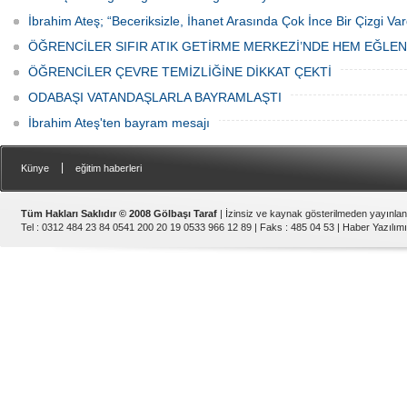
İbrahim Ateş; “Beceriksizle, İhanet Arasında Çok İnce Bir Çizgi Var
ÖĞRENCİLER SIFIR ATIK GETİRME MERKEZİ’NDE HEM EĞLE
ÖĞRENCİLER ÇEVRE TEMİZLİĞİNE DİKKAT ÇEKTİ
ODABAŞI VATANDAŞLARLA BAYRAMLAŞTI
İbrahim Ateş'ten bayram mesajı
|
Künye
eğitim haberleri
Tüm Hakları Saklıdır © 2008 Gölbaşı Taraf
| İzinsiz ve kaynak gösterilmeden yayınla
Tel : 0312 484 23 84 0541 200 20 19 0533 966 12 89 | Faks : 485 04 53 |
Haber Yazılımı