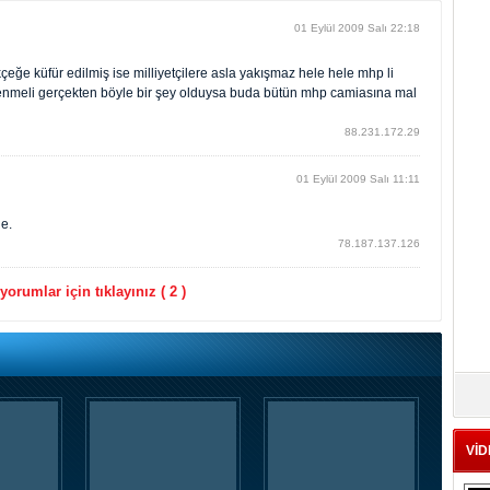
01 Eylül 2009 Salı 22:18
ğe küfür edilmiş ise milliyetçilere asla yakışmaz hele hele mhp li
lenmeli gerçekten böyle bir şey olduysa buda bütün mhp camiasına mal
88.231.172.29
01 Eylül 2009 Salı 11:11
le.
78.187.137.126
orumlar için tıklayınız ( 2 )
VİD