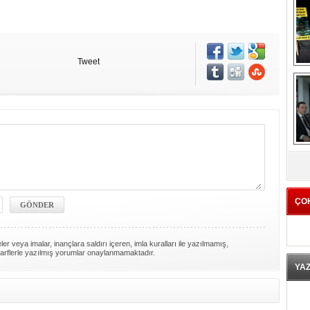
Tweet
K
ÇO
er veya imalar, inançlara saldırı içeren, imla kuralları ile yazılmamış,
arflerle yazılmış yorumlar onaylanmamaktadır.
YA