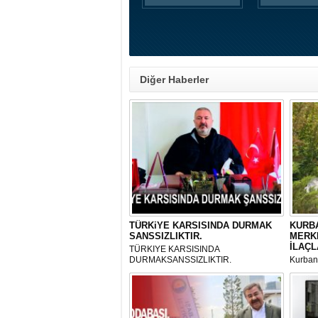
Diğer Haberler
TÜRKiYE KARSISINDA DURMAK
KURBA
SANSSIZLIKTIR.
MERK
İLAÇL
TÜRKIYE KARSISINDA
DURMAKSANSSIZLIKTIR.
Kurbanl
ve Kes
mikrop
her gün
tarafın