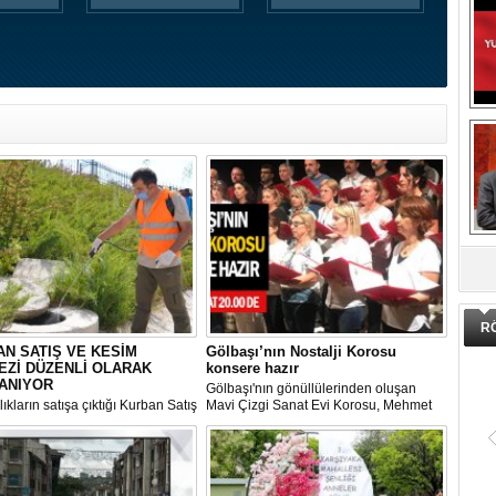
DA
R
N SATIŞ VE KESİM
Gölbaşı’nın Nostalji Korosu
EZİ DÜZENLİ OLARAK
konsere hazır
ANIYOR
Gölbaşı'nın gönüllülerinden oluşan
ıkların satışa çıktığı Kurban Satış
Mavi Çizgi Sanat Evi Korosu, Mehmet
im Merkezi, haşere ve
Akif Ersoy Kültür Merkezi’nde vereceği
ların önüne geçilmesi amacıyla
konsere hızır.
 Gölbaşı Belediyesi ekipleri
dan düzenli olarak ilaçlanıyor.