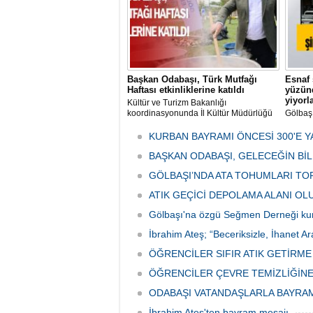
Başkan Odabaşı, Türk Mutfağı
Esnaf 
Haftası etkinliklerine katıldı
yüzünd
yiyorl
Kültür ve Turizm Bakanlığı
koordinasyonunda İl Kültür Müdürlüğü
Gölbaş
tarafından düzenlenen "Türk Mutfağı
Caddesi
Haftası" etkinlikleri Ankara'da devam
bulunan
KURBAN BAYRAMI ÖNCESİ 300'E Y
ediyor.
vatanda
BAŞKAN ODABAŞI, GELECEĞİN Bİ
canınd
GÖLBAŞI’NDA ATA TOHUMLARI TO
ATIK GEÇİCİ DEPOLAMA ALANI O
Gölbaşı'na özgü Seğmen Derneği ku
İbrahim Ateş; “Beceriksizle, İhanet Ar
ÖĞRENCİLER SIFIR ATIK GETİRM
ÖĞRENCİLER ÇEVRE TEMİZLİĞİNE
ODABAŞI VATANDAŞLARLA BAYRA
İbrahim Ateş'ten bayram mesajı