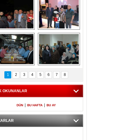
Gölbaşı GAZZE 
Kaymakamlıktan 
İÇİN YÜRÜDÜ
iftar yemeği
aymakamlıktan 
NERGÜL 
iftar yemeği
YILDIRIM SEÇİM 
1
2
3
4
5
6
7
8
BÜROSUNU AÇTI
K OKUNANLAR
|
|
DÜN
BU HAFTA
BU AY
ZARLAR