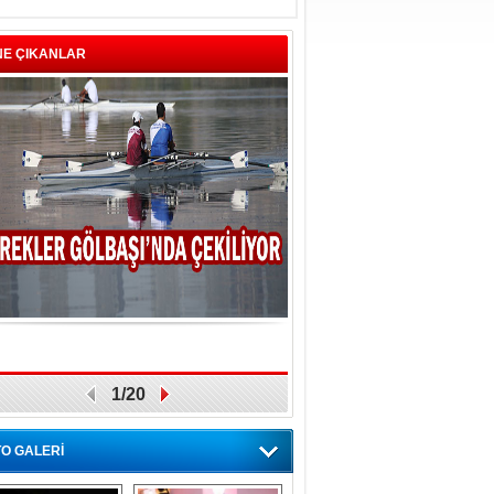
NE ÇIKANLAR
1/20
O GALERİ