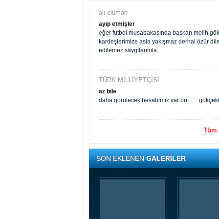
ali elüman
ayıp etmişler
eğer futbol musabakasında başkan melih gökçe
kardeşlerimize asla yakışmaz derhal özür di
edilemez saygılarımla
TÜRK MİLLİYETÇİSİ
az bile
daha görülecek hesabimiz var bu ...... gökçek
Tüm y
SON EKLENEN
GALERİLER