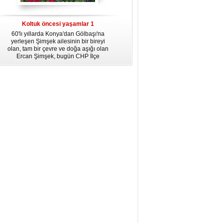
dördüncü gününün ikindi namazına
kadar, yirmiüç farz namazının
arkasından birer defa teşrik tekbiri
Koltuk öncesi yaşamlar 1
getirmeyi unutmayın.
60'lı yıllarda Konya'dan Gölbaşı'na
yerleşen Şimşek ailesinin bir bireyi
olan, tam bir çevre ve doğa aşığı olan
Ercan Şimşek, bugün CHP İlçe
Başkanlığı yaptığı Gölbaşı'nda yaşam
hikayesiyle herkese örnek oluyor.