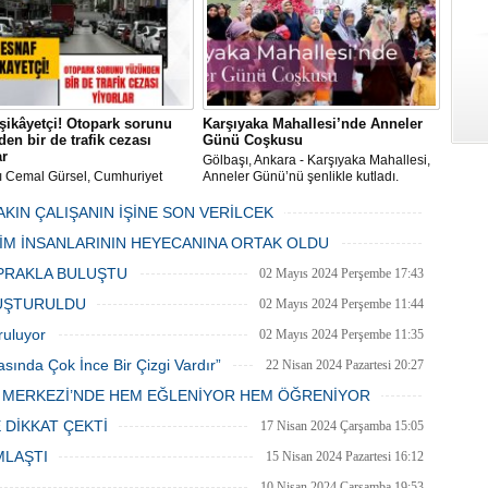
şikâyetçi! Otopark sorunu
Karşıyaka Mahallesi’nde Anneler
en bir de trafik cezası
Günü Coşkusu
ar
Gölbaşı, Ankara - Karşıyaka Mahallesi,
ı Cemal Gürsel, Cumhuriyet
Anneler Günü’nü şenlikle kutladı.
 ve ara sokaklarda işyeri
Mahalle muhtarı Gülay Candemir’in
 esnaf ve alışverişe gelen
öncülüğünde düzenlenen 1. Karşıyaka
AKIN ÇALIŞANIN İŞİNE SON VERİLCEK
şlar park cezaları yüzünden
mahallesi şenliği anneler günü etkinliği
06 Mayıs 2024 Pazartesi 15:47
LİM İNSANLARININ HEYECANINA ORTAK OLDU
an bezdi.
06 Mayıs 2024 Pazartesi 15:31
PRAKLA BULUŞTU
02 Mayıs 2024 Perşembe 17:43
LUŞTURULDU
02 Mayıs 2024 Perşembe 11:44
ruluyor
02 Mayıs 2024 Perşembe 11:35
asında Çok İnce Bir Çizgi Vardır”
22 Nisan 2024 Pazartesi 20:27
E MERKEZİ’NDE HEM EĞLENİYOR HEM ÖĞRENİYOR
20 Nisan 2024 Cumartesi 15:26
 DİKKAT ÇEKTİ
17 Nisan 2024 Çarşamba 15:05
MLAŞTI
15 Nisan 2024 Pazartesi 16:12
10 Nisan 2024 Çarşamba 19:53