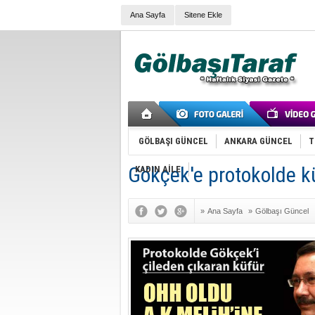
Ana Sayfa
Sitene Ekle
GÖLBAŞI GÜNCEL
ANKARA GÜNCEL
T
Gökçek'e protokolde k
KADIN AİLE
»
Ana Sayfa
»
Gölbaşı Güncel