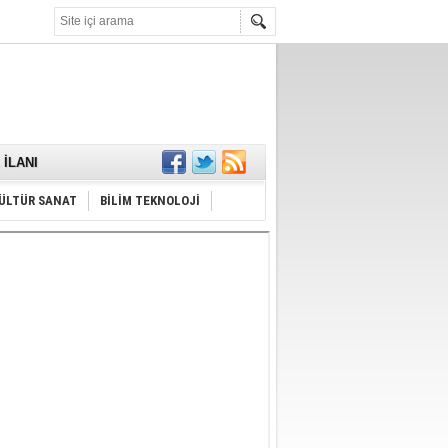
KARŞILANDI
İLANI
ldı
or
Hayrı
ÜLTÜR SANAT
BİLİM TEKNOLOJİ
MAMALIDIR.
nda
RDI!