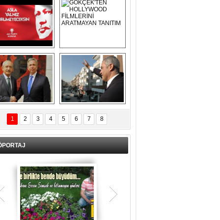
Asla Yalnız 
GÖKÇEK'TEN 
Yürümeyeceksin 
HOLLYWOOD 
Uzun Adam
FİLMLERİNİ 
ARATMAYAN 
TANITIM
L İÇERİ ZÜBÜK!
ERCAN ŞİMŞEK 
GÖLBAŞI'NDA 
1
2
3
4
5
6
7
8
KASIRGA ETKİSİ 
YARATTI !
ÖPORTAJ
Teşrik tekbiri nedir? Ne anlama gelir?
Kurban Bayramının arefe günü sabah
namazından itibaren bayramın