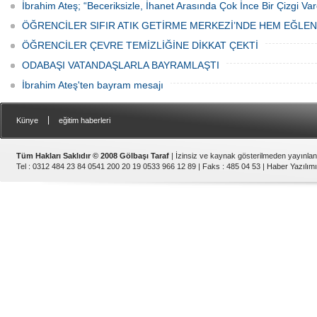
İbrahim Ateş; “Beceriksizle, İhanet Arasında Çok İnce Bir Çizgi Var
ÖĞRENCİLER SIFIR ATIK GETİRME MERKEZİ’NDE HEM EĞLE
ÖĞRENCİLER ÇEVRE TEMİZLİĞİNE DİKKAT ÇEKTİ
ODABAŞI VATANDAŞLARLA BAYRAMLAŞTI
İbrahim Ateş'ten bayram mesajı
|
Künye
eğitim haberleri
Tüm Hakları Saklıdır © 2008 Gölbaşı Taraf
| İzinsiz ve kaynak gösterilmeden yayınla
Tel : 0312 484 23 84 0541 200 20 19 0533 966 12 89 | Faks : 485 04 53 |
Haber Yazılımı