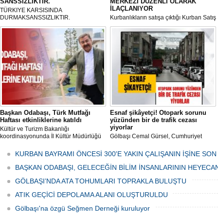
SANSSIZLIKTIR.
MERKEZİ DÜZENLİ OLARAK
İLAÇLANIYOR
TÜRKIYE KARSISINDA
DURMAKSANSSIZLIKTIR.
Kurbanlıkların satışa çıktığı Kurban Satış
ve Kesim Merkezi, haşere ve
mikropların önüne geçilmesi amacıyla
her gün Gölbaşı Belediyesi ekipleri
tarafından düzenli olarak ilaçlanıyor.
Başkan Odabaşı, Türk Mutfağı
Esnaf şikâyetçi! Otopark sorunu
Haftası etkinliklerine katıldı
yüzünden bir de trafik cezası
yiyorlar
Kültür ve Turizm Bakanlığı
koordinasyonunda İl Kültür Müdürlüğü
Gölbaşı Cemal Gürsel, Cumhuriyet
tarafından düzenlenen "Türk Mutfağı
Caddesi ve ara sokaklarda işyeri
Haftası" etkinlikleri Ankara'da devam
bulunan esnaf ve alışverişe gelen
KURBAN BAYRAMI ÖNCESİ 300'E YAKIN ÇALIŞANIN İŞİNE SON
ediyor.
vatandaşlar park cezaları yüzünden
canından bezdi.
BAŞKAN ODABAŞI, GELECEĞİN BİLİM İNSANLARININ HEYECA
GÖLBAŞI’NDA ATA TOHUMLARI TOPRAKLA BULUŞTU
ATIK GEÇİCİ DEPOLAMA ALANI OLUŞTURULDU
Gölbaşı'na özgü Seğmen Derneği kuruluyor