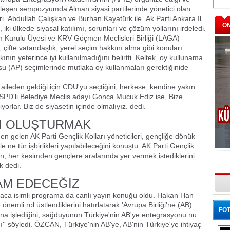
eşen sempozyumda Alman siyasi partilerinde yönetici olan
ri
Abdullah Çalışkan ve Burhan Kayatürk ile
Ak Parti Ankara İl
Ö
i ülkede siyasal katılımı, sorunları ve çözüm yollarını irdeledi.
 Kurulu Üyesi ve KRV Göçmen Meclisleri Birliği (LAGA)
çifte vatandaşlık, yerel seçim hakkını alma gibi konuları
nın yeterince iyi kullanılmadığını belirtti. Keltek, oy kullunama
u (AP) seçimlerinde mutlaka oy kullanmaları gerektiğinide
aileden geldiği için CDU'yu seçtiğini, herkese, kendine yakın
 SPD'li Belediye Meclis adayı Gonca Mucuk Ediz ise, Bize
rlar. Biz de siyasetin içinde olmalıyız. dedi.
I OLUŞTURMAK
gelen AK Parti Gençlik Kolları yöneticileri, gençliğe dönük
e ne tür işbirlikleri yapılabileceğini konuştu. AK Parti Gençlik
, her kesimden gençlere aralarında yer vermek istediklerini
 dedi.
AM EDECEĞİZ
aca isimli programa da canlı yayın konuğu oldu. Hakan Han
önemli rol üstlendiklerini hatırlatarak 'Avrupa Birliği'ne (AB)
FOT
a işlediğini, sağduyunun Türkiye'nin AB'ye entegrasyonu nu
' söyledi. ÖZCAN, Türkiye'nin AB'ye, AB'nin Türkiye'ye ihtiyaç