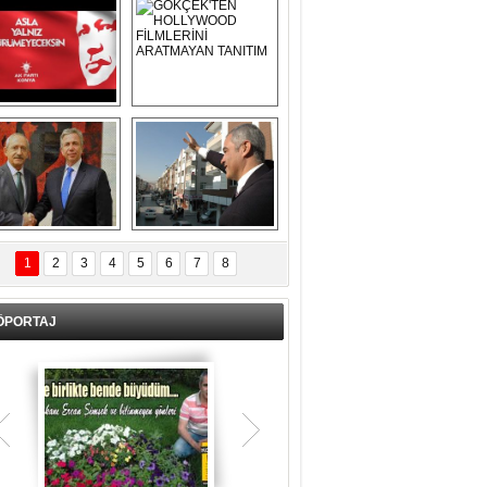
Asla Yalnız 
GÖKÇEK'TEN 
Yürümeyeceksin 
HOLLYWOOD 
Uzun Adam
FİLMLERİNİ 
ARATMAYAN 
TANITIM
L İÇERİ ZÜBÜK!
ERCAN ŞİMŞEK 
GÖLBAŞI'NDA 
1
2
3
4
5
6
7
8
KASIRGA ETKİSİ 
YARATTI !
ÖPORTAJ
Teşrik tekbiri nedir? Ne anlama gelir?
Kurban Bayramının arefe günü sabah
namazından itibaren bayramın