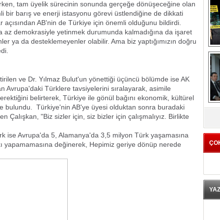
tirken, tam üyelik sürecinin sonunda gerçeğe dönüşeceğine olan
 bir barış ve enerji istasyonu görevi üstlendiğine de dikkati
açısından AB'nin de Türkiye için önemli olduğunu bildirdi.
ha az demokrasiyle yetinmek durumunda kalmadığına da işaret
enler ya da desteklemeyenler olabilir. Ama biz yaptığımızın doğru
di.
rilen ve Dr. Yılmaz Bulut'un yönettiği üçüncü bölümde ise AK
kan Avrupa'daki Türklere tavsiyelerini sıralayarak, asimile
ktiğini belirterek, Türkiye ile gönül bağını ekonomik, kültürel
K
de bulundu. Türkiye'nin AB'ye üyesi olduktan sonra buradaki
alışkan, "Biz sizler için, siz bizler için çalışmalıyız. Birlikte
türk ise Avrupa'da 5, Alamanya'da 3,5 milyon Türk yaşamasına
ÇO
katkı yapamamasına değinerek, Hepimiz geriye dönüp nerede
YA