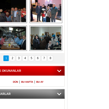
Gölbaşı GAZZE 
Kaymakamlıktan 
İÇİN YÜRÜDÜ
iftar yemeği
aymakamlıktan 
NERGÜL 
iftar yemeği
YILDIRIM SEÇİM 
1
2
3
4
5
6
7
8
BÜROSUNU AÇTI
K OKUNANLAR
|
|
DÜN
BU HAFTA
BU AY
ZARLAR