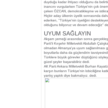
duyduğu kadar ihtiyacı olduğunu da belir
inancını vurgularken Türkiye'nin çok önemli
çeken ÖZCAN, demokratikleşme ve istikrar 
Hiçbir aday ülkenin üyelik sonrasında da
ederken, ''Türkiye'nin üyeliğini destekley
olduğunu biliyoruz ve devam edeceğiz'' de
UYUM SAĞLAYIN
Akşam yemeği arasından sonra gerçekleşti
Parti'li Kırşehir Milletvekili Abdullah Çalış
olmadan Almanya'ya uyum sağlanılması gere
boyutlarla daha da güçlendirin tavsiyesin
Türklere büyük görevler düştüğünü söyleyen Ç
güzel şeyler başarabiliriz dedi.
AK Parti Ankara Milletvekili Burhan Kaya
karşın bunların Türkiye'nin lobiciliğine 
yanlış yaptık diye bakmalıyız. dedi.