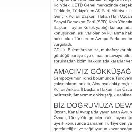
Köln'deki UETD Genel merkezinde gerçekl
Türklerle, Türkiye'den AK Parti Milletvekile
Gençlik Kolları Başkanı Hakan Han Özcan, ik
Sosyal Demokrat Parti (SPD) Köln Yönetim
Başkanı Tayfun Keltek yaptığı konuşmada, 
konuşurken, asıl var olan oy kullanma hakkı
hakkı olan Türklerden Avrupa Parlamentos
vurguladı.
CDU'lu Bülent Arslan ise, muhafazakar bir 
gördüğü partiye üye olmasını tavsiye etti.
sorulmadan bizim hakkımızda kararlar veriyo
AMACIMIZ GÖKKÜŞAĞ
Sempozyumun ikinci bölümünde Türkiye'den 
çalışmalarını anlattı, Almanya'daki gençlerl
Kolları Ankara İl Başkanı Hakan Han Özcan
belirterek, Amacımız gökkuşağı kurabilmek
BİZ DOĞRUMUZA DEV
Özcan, Kanal Avrupa'da yayınlanan Avrup
Özcan, Türkiye'de gençlerin aktif siyasette 
üyelik konusunda zamanın Türkiye'den yan
gerektirdiğini ve sağduyunun kazanacağını'