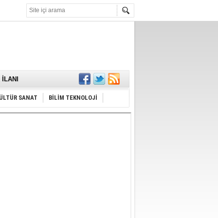
KARŞILANDI
İLANI
ldı
or
Hayrı
ÜLTÜR SANAT
BİLİM TEKNOLOJİ
MAMALIDIR.
nda
RDI!