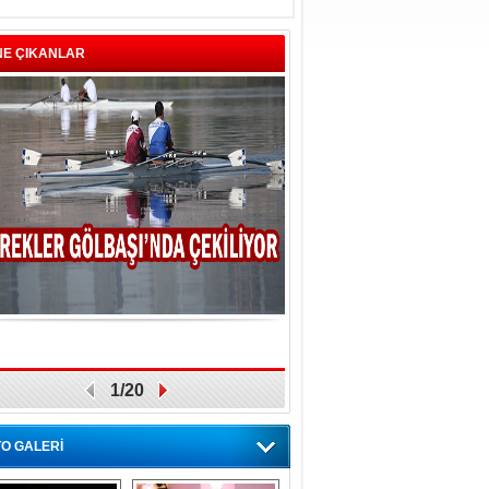
NE ÇIKANLAR
1/20
O GALERİ