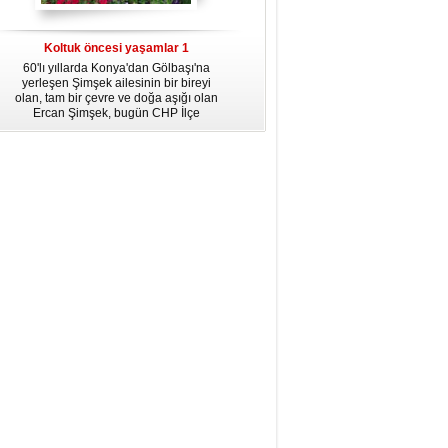
dördüncü gününün ikindi namazına
kadar, yirmiüç farz namazının
arkasından birer defa teşrik tekbiri
Koltuk öncesi yaşamlar 1
getirmeyi unutmayın.
60'lı yıllarda Konya'dan Gölbaşı'na
yerleşen Şimşek ailesinin bir bireyi
olan, tam bir çevre ve doğa aşığı olan
Ercan Şimşek, bugün CHP İlçe
Başkanlığı yaptığı Gölbaşı'nda yaşam
hikayesiyle herkese örnek oluyor.