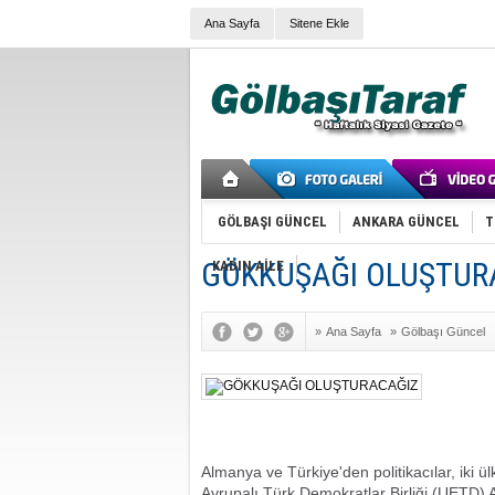
Ana Sayfa
Sitene Ekle
GÖLBAŞI GÜNCEL
ANKARA GÜNCEL
T
GÖKKUŞAĞI OLUŞTUR
KADIN AİLE
»
Ana Sayfa
»
Gölbaşı Güncel
Almanya ve Türkiye'den politikacılar, iki ül
Avrupalı Türk Demokratlar Birliği (UETD) 