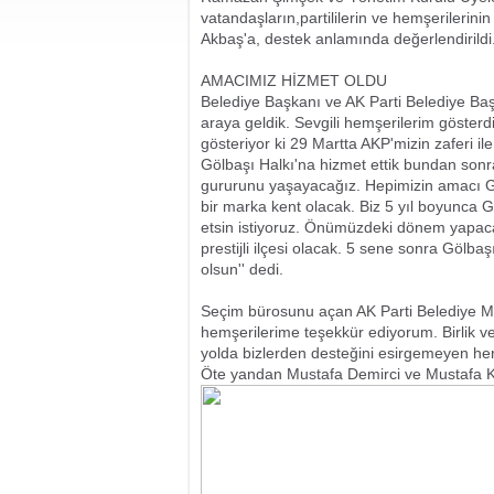
vatandaşların,partililerin ve hemşerilerini
Akbaş'a, destek anlamında değerlendirildi
AMACIMIZ HİZMET OLDU
Belediye Başkanı ve AK Parti Belediye Baş
araya geldik. Sevgili hemşerilerim göster
gösteriyor ki 29 Martta AKP'mizin zaferi il
Gölbaşı Halkı'na hizmet ettik bundan sonra
gururunu yaşayacağız. Hepimizin amacı G
bir marka kent olacak. Biz 5 yıl boyunca 
etsin istiyoruz. Önümüzdeki dönem yapaca
prestijli ilçesi olacak. 5 sene sonra Gölb
olsun'' dedi.
Seçim bürosunu açan AK Parti Belediye Me
hemşerilerime teşekkür ediyorum. Birlik ve
yolda bizlerden desteğini esirgemeyen her
Öte yandan Mustafa Demirci ve Mustafa Kotu