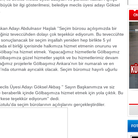
n büyük bir ilgi gösterilmesi, belediye meclis üyesi adayı Göksel
.
Ö
kan Adayı Abdulnasır Haşlak ''Seçim bürosu açılışımızda bir
diğiniz teveccühden dolayı çok teşekkür ediyorum. Bu teveccühte
e sonuçlanacak bir seçim inşallah yeniden hep birlikte 5 yıl
da el birliği içerisinde halkımıza hizmet etmenin onurunu ve
ölbaşı'na hizmet etmek. Yapacağımız hizmetlerle Gölbaşımız
Gölbaşımıza güzel hizmetler yaptık ve bu hizmetlerimiz devam
ğımız projelerle Gölbaşımız Ankara'nın bir numaralı ve en
aşı'nda oturmak ayrıcalık olacak. Seçim büromuz hayırlı uğurlu
clis Üyesi Adayı Göksel Akbaş '' Sayın Başkanımıza ve siz
 beraberlik içinde Gölbaşımıza hizmet etmek için yola çıktık. Bu
kese teşekkür ediyorum'' dedi.
lu'da seçim bürolarının açılışlarını gerçekleştirdiler.
FOT