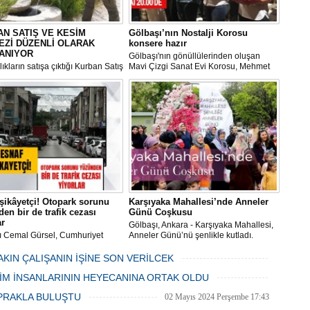
N SATIŞ VE KESİM
Gölbaşı’nın Nostalji Korosu
EZİ DÜZENLİ OLARAK
konsere hazır
ANIYOR
Gölbaşı'nın gönüllülerinden oluşan
ıkların satışa çıktığı Kurban Satış
Mavi Çizgi Sanat Evi Korosu, Mehmet
im Merkezi, haşere ve
Akif Ersoy Kültür Merkezi’nde vereceği
ların önüne geçilmesi amacıyla
konsere hızır.
 Gölbaşı Belediyesi ekipleri
dan düzenli olarak ilaçlanıyor.
şikâyetçi! Otopark sorunu
Karşıyaka Mahallesi’nde Anneler
en bir de trafik cezası
Günü Coşkusu
ar
Gölbaşı, Ankara - Karşıyaka Mahallesi,
ı Cemal Gürsel, Cumhuriyet
Anneler Günü’nü şenlikle kutladı.
 ve ara sokaklarda işyeri
Mahalle muhtarı Gülay Candemir’in
 esnaf ve alışverişe gelen
öncülüğünde düzenlenen 1. Karşıyaka
AKIN ÇALIŞANIN İŞİNE SON VERİLCEK
şlar park cezaları yüzünden
mahallesi şenliği anneler günü etkinliği
06 Mayıs 2024 Pazartesi 15:47
LİM İNSANLARININ HEYECANINA ORTAK OLDU
an bezdi.
06 Mayıs 2024 Pazartesi 15:31
PRAKLA BULUŞTU
02 Mayıs 2024 Perşembe 17:43