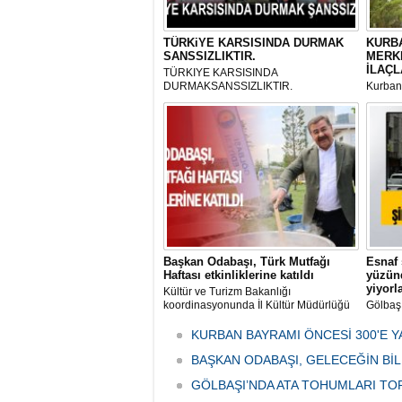
TÜRKiYE KARSISINDA DURMAK
KURBA
SANSSIZLIKTIR.
MERK
İLAÇL
TÜRKIYE KARSISINDA
DURMAKSANSSIZLIKTIR.
Kurbanl
ve Kes
mikrop
her gün
tarafın
Başkan Odabaşı, Türk Mutfağı
Esnaf 
Haftası etkinliklerine katıldı
yüzünd
yiyorl
Kültür ve Turizm Bakanlığı
koordinasyonunda İl Kültür Müdürlüğü
Gölbaş
tarafından düzenlenen "Türk Mutfağı
Caddesi
Haftası" etkinlikleri Ankara'da devam
bulunan
KURBAN BAYRAMI ÖNCESİ 300'E Y
ediyor.
vatanda
BAŞKAN ODABAŞI, GELECEĞİN Bİ
canınd
GÖLBAŞI’NDA ATA TOHUMLARI TO