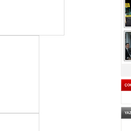
K
ÇO
YA