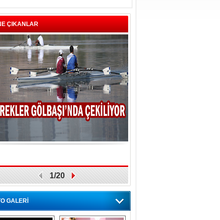
NE ÇIKANLAR
1/20
O GALERİ