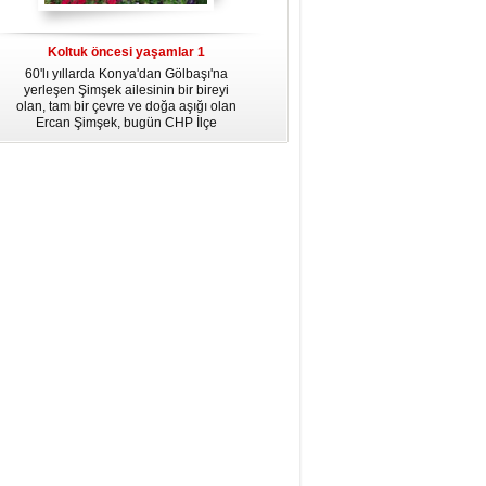
dördüncü gününün ikindi namazına
kadar, yirmiüç farz namazının
arkasından birer defa teşrik tekbiri
Koltuk öncesi yaşamlar 1
getirmeyi unutmayın.
60'lı yıllarda Konya'dan Gölbaşı'na
yerleşen Şimşek ailesinin bir bireyi
olan, tam bir çevre ve doğa aşığı olan
Ercan Şimşek, bugün CHP İlçe
Başkanlığı yaptığı Gölbaşı'nda yaşam
hikayesiyle herkese örnek oluyor.