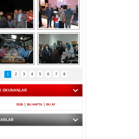
Gölbaşı GAZZE 
Kaymakamlıktan 
İÇİN YÜRÜDÜ
iftar yemeği
aymakamlıktan 
NERGÜL 
iftar yemeği
YILDIRIM SEÇİM 
1
2
3
4
5
6
7
8
BÜROSUNU AÇTI
K OKUNANLAR
|
|
DÜN
BU HAFTA
BU AY
ZARLAR