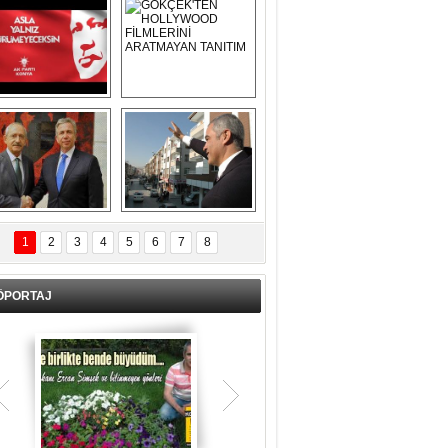
Asla Yalnız 
GÖKÇEK'TEN 
Yürümeyeceksin 
HOLLYWOOD 
Uzun Adam
FİLMLERİNİ 
ARATMAYAN 
TANITIM
L İÇERİ ZÜBÜK!
ERCAN ŞİMŞEK 
GÖLBAŞI'NDA 
1
2
3
4
5
6
7
8
KASIRGA ETKİSİ 
YARATTI !
ÖPORTAJ
Teşrik tekbiri nedir? Ne anlama gelir?
Kurban Bayramının arefe günü sabah
namazından itibaren bayramın