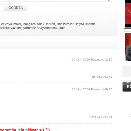
er veya imalar, inançlara saldırı içeren, imla kuralları ile yazılmamış,
arflerle yazılmış yorumlar onaylanmamaktadır.
16 Mart 2009 Pazartesi 12:19
DA
85.99.196.151
R
16 Mart 2009 Pazartesi 09:35
212.174.179.194
orumlar için tıklayınız ( 2 )