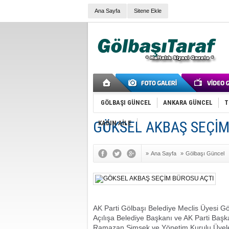
Ana Sayfa
Sitene Ekle
GÖLBAŞI GÜNCEL
ANKARA GÜNCEL
T
GÖKSEL AKBAŞ SEÇİM
KADIN AİLE
»
Ana Sayfa
»
Gölbaşı Güncel
AK Parti Gölbaşı Belediye Meclis Üyesi G
Açılışa Belediye Başkanı ve AK Parti Başk
Ramazan Şimşek ve Yönetim Kurulu Üyeleri, il