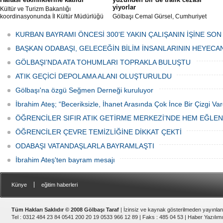
yiyorlar
Kültür ve Turizm Bakanlığı
koordinasyonunda İl Kültür Müdürlüğü
Gölbaşı Cemal Gürsel, Cumhuriyet
tarafından düzenlenen "Türk Mutfağı
Caddesi ve ara sokaklarda işyeri
Haftası" etkinlikleri Ankara'da devam
bulunan esnaf ve alışverişe gelen
KURBAN BAYRAMI ÖNCESİ 300'E YAKIN ÇALIŞANIN İŞİNE SON
ediyor.
vatandaşlar park cezaları yüzünden
canından bezdi.
BAŞKAN ODABAŞI, GELECEĞİN BİLİM İNSANLARININ HEYECA
GÖLBAŞI’NDA ATA TOHUMLARI TOPRAKLA BULUŞTU
ATIK GEÇİCİ DEPOLAMA ALANI OLUŞTURULDU
Gölbaşı'na özgü Seğmen Derneği kuruluyor
İbrahim Ateş; “Beceriksizle, İhanet Arasında Çok İnce Bir Çizgi Var
ÖĞRENCİLER SIFIR ATIK GETİRME MERKEZİ’NDE HEM EĞLE
ÖĞRENCİLER ÇEVRE TEMİZLİĞİNE DİKKAT ÇEKTİ
ODABAŞI VATANDAŞLARLA BAYRAMLAŞTI
İbrahim Ateş'ten bayram mesajı
|
Künye
eğitim haberleri
Tüm Hakları Saklıdır © 2008 Gölbaşı Taraf
| İzinsiz ve kaynak gösterilmeden yayınla
Tel : 0312 484 23 84 0541 200 20 19 0533 966 12 89 | Faks : 485 04 53 |
Haber Yazılımı