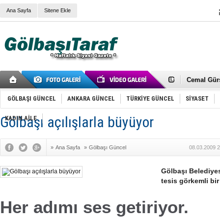
Ana Sayfa
Sitene Ekle
RIZA KAY
ANKARA V
Gölbaşı’nd
Cemal Gürs
Samet Kesk
FAİZ ORAN
GÖLBAŞI GÜNCEL
ANKARA GÜNCEL
TÜRKİYE GÜNCEL
SİYASET
OLİMPİK 
SÖZ YERİ
Gölbaşı açılışlarla büyüyor
KADIN AİLE
TÜRKİYE (T
SPOR KLU
Mikail Arı
»
Ana Sayfa
»
Gölbaşı Güncel
08.03.2009 2
RECEP TA
ODABAŞI’N
Gölbaşı Be
Gölbaşı Belediyes
İNCEK PAR
tesis görkemli bir
Her adımı ses getiriyor.