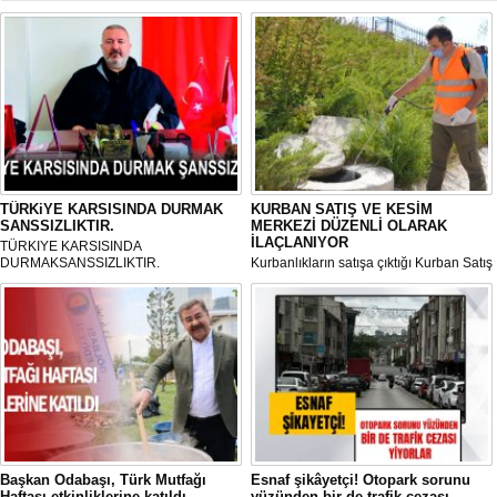
TÜRKiYE KARSISINDA DURMAK
KURBAN SATIŞ VE KESİM
SANSSIZLIKTIR.
MERKEZİ DÜZENLİ OLARAK
İLAÇLANIYOR
TÜRKIYE KARSISINDA
DURMAKSANSSIZLIKTIR.
Kurbanlıkların satışa çıktığı Kurban Satış
ve Kesim Merkezi, haşere ve
mikropların önüne geçilmesi amacıyla
her gün Gölbaşı Belediyesi ekipleri
tarafından düzenli olarak ilaçlanıyor.
Başkan Odabaşı, Türk Mutfağı
Esnaf şikâyetçi! Otopark sorunu
Haftası etkinliklerine katıldı
yüzünden bir de trafik cezası