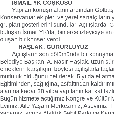
İSMAİL YK COŞKUSU
Yapılan konuşmaların ardından Gölbaşı
Konservatuar ekipleri ve yerel sanatçıların y
grupları gösterilerini sundular. Açılışlarda
Gö
buluşan İsmail YK'da, binlerce izleyiciye en
oluşan bir konser verdi.
HAŞLAK: GURURLUYUZ
Açılışların son bölümünde bir konuşm
Belediye Başkanı A. Nasır Haşlak, uzun sür
emeklerin karşılığını böylesi açılışlarla taç
mutluluk olduğunu belirterek, 5 yılda el at
Eğitiminden, sağlığına, asfaltından kaldırım
alanına kadar 38 yılda yapılanın kat kat fazl
Bugün hizmete açtığımız Kongre ve Kültür M
Evimiz, Aile Yaşam Merkezimiz, Aşevimiz, 
sahamız, ayrıca Atatürk Sahil Parkı ve Karç