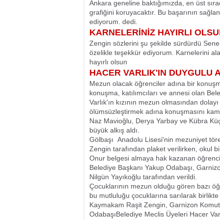
Ankara geneline baktığımızda, en üst sıra
grafiğini koruyacaktır. Bu başarının sağl
ediyorum. dedi.
KARNELERİNİZ HAYIRLI OLS
Zengin sözlerini şu şekilde sürdürdü Sene
özelikle teşekkür ediyorum. Karnelerini alan
hayırlı olsun
HACER VARLIK'IN DUYGULU 
Mezun olacak öğrenciler adına bir konuşma
konuşma, katılımcıları ve annesi olan Bele
Varlık'ın kızının mezun olmasından dolayı
ölümsüzleştirmek adına konuşmasını kamer
Naz Mavioğlu, Derya Yarbay ve Kübra Küçükg
büyük alkış aldı.
Gölbaşı
Anadolu Lisesi'nin mezuniyet tö
Zengin tarafından plaket verilirken, okul b
Onur belgesi almaya hak kazanan öğrencile
Belediye Başkanı Yakup Odabaşı, Garnizo
Nilgün Yayıkoğlu tarafından verildi.
Çocuklarının mezun olduğu gören bazı öğr
bu mutluluğu çocuklarına sarılarak birlikte
Kaymakam Raşit Zengin, Garnizon Komuta
OdabaşıBelediye Meclis Üyeleri Hacer Varlı