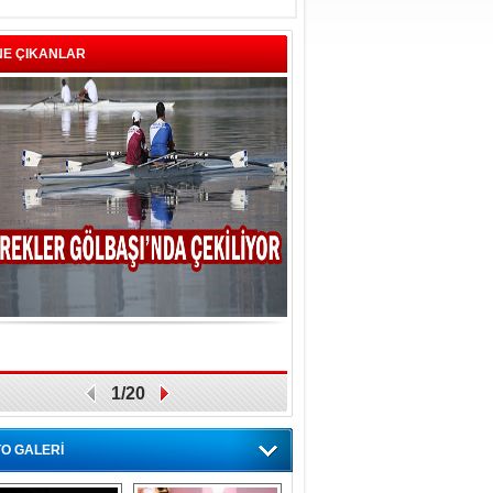
NE ÇIKANLAR
1/20
O GALERİ