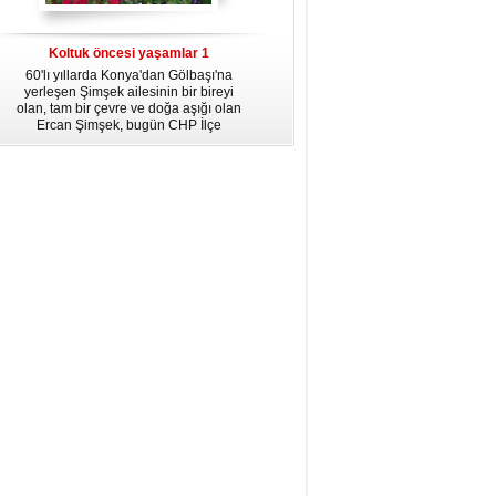
dördüncü gününün ikindi namazına
kadar, yirmiüç farz namazının
arkasından birer defa teşrik tekbiri
Koltuk öncesi yaşamlar 1
getirmeyi unutmayın.
60'lı yıllarda Konya'dan Gölbaşı'na
yerleşen Şimşek ailesinin bir bireyi
olan, tam bir çevre ve doğa aşığı olan
Ercan Şimşek, bugün CHP İlçe
Başkanlığı yaptığı Gölbaşı'nda yaşam
hikayesiyle herkese örnek oluyor.