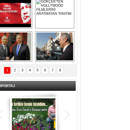
Asla Yalnız 
GÖKÇEK'TEN 
Yürümeyeceksin 
HOLLYWOOD 
Uzun Adam
FİLMLERİNİ 
ARATMAYAN 
TANITIM
L İÇERİ ZÜBÜK!
ERCAN ŞİMŞEK 
GÖLBAŞI'NDA 
1
2
3
4
5
6
7
8
KASIRGA ETKİSİ 
YARATTI !
ÖPORTAJ
Teşrik tekbiri nedir? Ne anlama gelir?
Kurban Bayramının arefe günü sabah
namazından itibaren bayramın