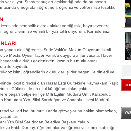
da yer alıyor. Sınav sonuçları açıklandığında da bu başarı
anmasında emeği olan öğretmen, öğrenci ve velilerimize teşekkür
UN
 içerisinde sembolik olarak plaket verdiğimiz, hayırseverlere
 öğrencilerimize verimli bir yaz tatili diliyorum. Karneleriniz
ANLARI
 yapan okul öğrencisi Sude Valık'ın Mezun Oluyorum isimli
diye Meclis Üyesi Hacer Varlık'a duygulu anlar yaşattı. Hacer
 heyecanlı olduğu gözlenirken, kızının bu mutlu anını
K
a ile kaydetti.
öz isimli öğrencilerin okudukları şiirler beğeni ile dinledi ve
reninde
okul birincisi olan Hazal Ezgi Gültekin'e Kaymakam Raşit
ÇO
irincisi Gültekin'de da okul kütüğüne plaket çaktı.
re başarı belgeleri İlçe Milli Eğitim Müdürü Ümit Karabulut,
n Komutanı Yzb. Bilal Sarıdoğan ve Anadolu Lisesi Müdürü
enci velileri ise, bu mutlu anda gözyaşlarına hakim olamazken,
YA
 yaşadılar.
nı Yzb.Bilal Sarıdoğan,Belediye Başkanı Yakup
k ve Fatih Duruay, öğretmenler ve öğrenci velilerinin katıldığı