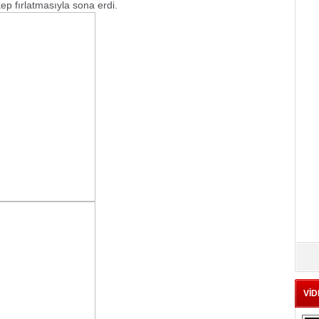
kep fırlatmasıyla sona erdi.
VİD