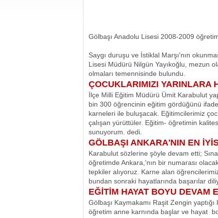
Gölbaşı Anadolu Lisesi 2008-2009 öğretim 
Saygı duruşu ve İstiklal Marşı'nın okunm
Lisesi Müdürü Nilgün Yayıkoğlu, mezun olan
olmaları temennisinde bulundu.
ÇOCUKLARIMIZI YARINLARA 
İlçe Milli Eğitim Müdürü Ümit Karabulut 
bin 300 öğrencinin eğitim gördüğünü ifade
karneleri ile buluşacak. Eğitimcilerimiz ço
çalışan yürüttüler. Eğitim- öğretimin kal
sunuyorum. dedi.
GÖLBAŞI ANKARA'NIN EN İYİS
Karabulut sözlerine şöyle devam etti; Sın
öğretimde Ankara,'nın bir numarası olacak. Bi
tepkiler alıyoruz. Karne alan öğrencilerimiz
bundan sonraki hayatlarında başarılar dili
EĞİTİM HAYAT BOYU DEVAM 
Gölbaşı Kaymakamı Raşit Zengin yaptığı k
öğretim anne karnında başlar ve hayat
bo