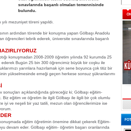
sınavlarında başarılı olmaları temennisinde
bulundu.
Ö
yılı mezuniyet töreni yapıldı.
asının ardından törende bir konuşma yapan Gölbaşı Anadolu
 öğrencileri tebrik ederek, üniversite sınavlarında başarılı
HAZIRLIYORUZ
yaptığı konuşmadan 2008-2009 öğretim yılında 92 kurumda 25
 ederek Bugün 25 bin 300 öğrencimiz büyük bir coşku ile
cuklarımızı yarınlara hazırlamak için sene boyunca çok titiz bir
itesinin yükselmesinde emeği geçen herkese sonsuz şükranlarımı
İ
av sonuçları açıklandığında göreceğiz ki; Gölbaşı eğitim-
z eğitim ve öğretim ile ilgili Gölbaşı ile ilgili bir çok olumlu
e iyi ve neşeli bir yaz tatili, mezun olan öğrencilerimize ise
yorum.
EDER
FOT
onuşmada eğitim öğretimin önemine dikkat çekerek Eğitim-
yu devam eder. Gölbaşı eğitim- öğretim başarı oranlarında