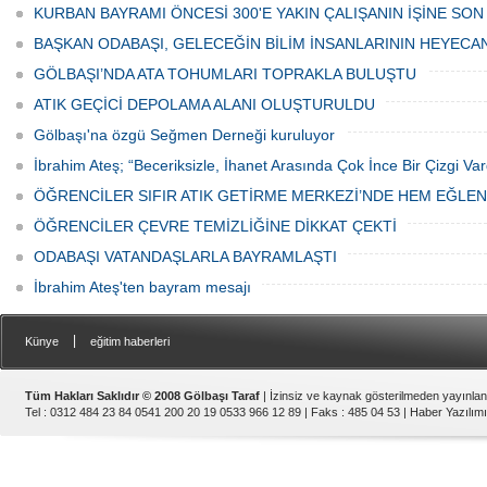
Haftası" etkinlikleri Ankara'da devam
bulunan esnaf ve alışverişe gelen
KURBAN BAYRAMI ÖNCESİ 300'E YAKIN ÇALIŞANIN İŞİNE SON
ediyor.
vatandaşlar park cezaları yüzünden
canından bezdi.
BAŞKAN ODABAŞI, GELECEĞİN BİLİM İNSANLARININ HEYECA
GÖLBAŞI’NDA ATA TOHUMLARI TOPRAKLA BULUŞTU
ATIK GEÇİCİ DEPOLAMA ALANI OLUŞTURULDU
Gölbaşı'na özgü Seğmen Derneği kuruluyor
İbrahim Ateş; “Beceriksizle, İhanet Arasında Çok İnce Bir Çizgi Var
ÖĞRENCİLER SIFIR ATIK GETİRME MERKEZİ’NDE HEM EĞLE
ÖĞRENCİLER ÇEVRE TEMİZLİĞİNE DİKKAT ÇEKTİ
ODABAŞI VATANDAŞLARLA BAYRAMLAŞTI
İbrahim Ateş'ten bayram mesajı
|
Künye
eğitim haberleri
Tüm Hakları Saklıdır © 2008 Gölbaşı Taraf
| İzinsiz ve kaynak gösterilmeden yayınla
Tel : 0312 484 23 84 0541 200 20 19 0533 966 12 89 | Faks : 485 04 53 |
Haber Yazılımı