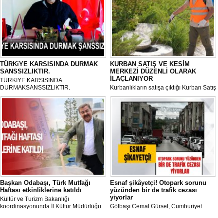
TÜRKiYE KARSISINDA DURMAK
KURBAN SATIŞ VE KESİM
SANSSIZLIKTIR.
MERKEZİ DÜZENLİ OLARAK
İLAÇLANIYOR
TÜRKIYE KARSISINDA
DURMAKSANSSIZLIKTIR.
Kurbanlıkların satışa çıktığı Kurban Satış
ve Kesim Merkezi, haşere ve
mikropların önüne geçilmesi amacıyla
her gün Gölbaşı Belediyesi ekipleri
tarafından düzenli olarak ilaçlanıyor.
Başkan Odabaşı, Türk Mutfağı
Esnaf şikâyetçi! Otopark sorunu
Haftası etkinliklerine katıldı
yüzünden bir de trafik cezası
yiyorlar
Kültür ve Turizm Bakanlığı
koordinasyonunda İl Kültür Müdürlüğü
Gölbaşı Cemal Gürsel, Cumhuriyet
tarafından düzenlenen "Türk Mutfağı
Caddesi ve ara sokaklarda işyeri