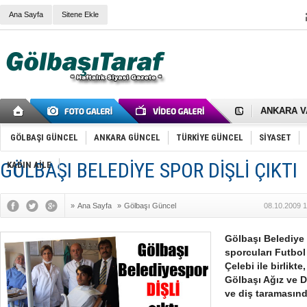
Ana Sayfa
Sitene Ekle
RIZA KAY
ANKARA V
Gölbaşı’nd
Cemal Gürs
Samet Kesk
GÖLBAŞI GÜNCEL
ANKARA GÜNCEL
TÜRKİYE GÜNCEL
SİYASET
FAİZ ORAN
OLİMPİK 
GÖLBAŞI BELEDİYE SPOR DİŞLİ ÇIKTI
KADIN AİLE
SÖZ YERİ
TÜRKİYE (T
SPOR KLU
»
Ana Sayfa
»
Gölbaşı Güncel
08.10.2009 1
Mikail Arı
RECEP TA
ODABAŞI’N
Gölbaşı Belediye
Gölbaşı Be
sporcuları Futbo
İNCEK PAR
Çelebi ile birlikt
Gölbaşı Ağız ve D
ve diş taramasınd