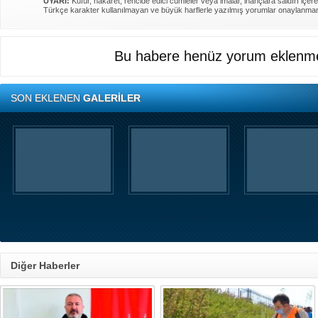
UYARI:
Küfür, hakaret, rencide edici cümleler veya imalar, inançlara saldırı içere
Türkçe karakter kullanılmayan ve büyük harflerle yazılmış yorumlar onaylanma
Bu habere henüz yorum eklenme
SON EKLENEN
GALERİLER
Diğer Haberler